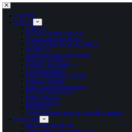
Preskoči
na
sadržaj
POČETNA
O ŠKOLI
O ŠKOLI
KALENDAR DOGAĐANJA
KALENDAR NASTAVNICI
TLOCRT ŠKOLSKOG PROSTORA
NATJEČAJI
GODIŠNJI PLAN I PROGRAM
ŠKOLSKI KURIKUL
ŠKOLSKI DOKUMENTI
ZAKONI I PROPISI
FINANCIJSKI DOKUMENTI
ŠKOLSKI ODBOR
PRISTUP INFORMACIJAMA
IZLETI I EKSKURZIJE
PEDAGOGINJA
PSIHOLOGINJA
KNJIŽNICA
VODIČ ZA IZRICANJE PEDAGOŠKIH MJERA
PROGRAMI
KEMIJSKI TEHNIČAR
PRIRODOSLOVNA GIMNAZIJA