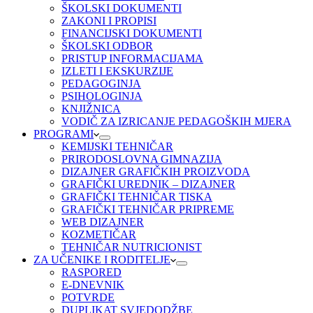
ŠKOLSKI DOKUMENTI
ZAKONI I PROPISI
FINANCIJSKI DOKUMENTI
ŠKOLSKI ODBOR
PRISTUP INFORMACIJAMA
IZLETI I EKSKURZIJE
PEDAGOGINJA
PSIHOLOGINJA
KNJIŽNICA
VODIČ ZA IZRICANJE PEDAGOŠKIH MJERA
PROGRAMI
KEMIJSKI TEHNIČAR
PRIRODOSLOVNA GIMNAZIJA
DIZAJNER GRAFIČKIH PROIZVODA
GRAFIČKI UREDNIK – DIZAJNER
GRAFIČKI TEHNIČAR TISKA
GRAFIČKI TEHNIČAR PRIPREME
WEB DIZAJNER
KOZMETIČAR
TEHNIČAR NUTRICIONIST
ZA UČENIKE I RODITELJE
RASPORED
E-DNEVNIK
POTVRDE
DUPLIKAT SVJEDODŽBE