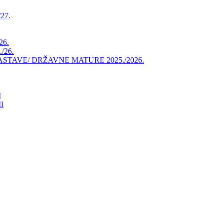
27.
26.
/26.
AVE/ DRŽAVNE MATURE 2025./2026.
I
I