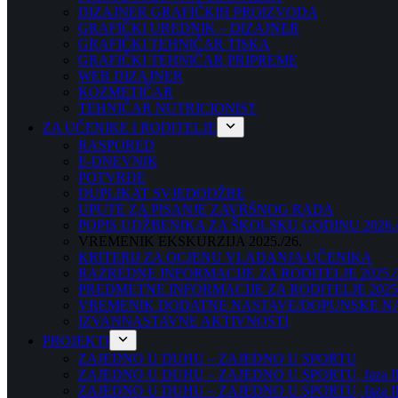
DIZAJNER GRAFIČKIH PROIZVODA
GRAFIČKI UREDNIK – DIZAJNER
GRAFIČKI TEHNIČAR TISKA
GRAFIČKI TEHNIČAR PRIPREME
WEB DIZAJNER
KOZMETIČAR
TEHNIČAR NUTRICIONIST
ZA UČENIKE I RODITELJE
RASPORED
E-DNEVNIK
POTVRDE
DUPLIKAT SVJEDODŽBE
UPUTE ZA PISANJE ZAVRŠNOG RADA
POPIS UDŽBENIKA ZA ŠKOLSKU GODINU 2026./
VREMENIK EKSKURZIJA 2025./26.
KRITERIJ ZA OCJENU VLADANJA UČENIKA
RAZREDNE INFORMACIJE ZA RODITELJE 2025./
PREDMETNE INFORMACIJE ZA RODITELJE 2025.
VREMENIK DODATNE NASTAVE/DOPUNSKE NAST
IZVANNASTAVNE AKTIVNOSTI
PROJEKTI
ZAJEDNO U DUHU – ZAJEDNO U SPORTU
ZAJEDNO U DUHU – ZAJEDNO U SPORTU, faza I
ZAJEDNO U DUHU – ZAJEDNO U SPORTU, faza II