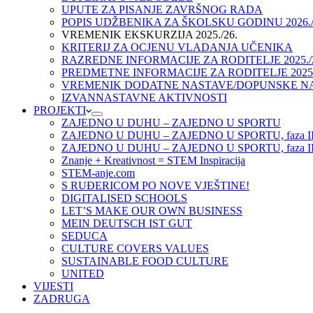
UPUTE ZA PISANJE ZAVRŠNOG RADA
POPIS UDŽBENIKA ZA ŠKOLSKU GODINU 2026./
VREMENIK EKSKURZIJA 2025./26.
KRITERIJ ZA OCJENU VLADANJA UČENIKA
RAZREDNE INFORMACIJE ZA RODITELJE 2025./
PREDMETNE INFORMACIJE ZA RODITELJE 2025.
VREMENIK DODATNE NASTAVE/DOPUNSKE NAST
IZVANNASTAVNE AKTIVNOSTI
PROJEKTI
ZAJEDNO U DUHU – ZAJEDNO U SPORTU
ZAJEDNO U DUHU – ZAJEDNO U SPORTU, faza I
ZAJEDNO U DUHU – ZAJEDNO U SPORTU, faza II
Znanje + Kreativnost = STEM Inspiracija
STEM-anje.com
S RUĐERICOM PO NOVE VJEŠTINE!
DIGITALISED SCHOOLS
LET’S MAKE OUR OWN BUSINESS
MEIN DEUTSCH IST GUT
SEDUCA
CULTURE COVERS VALUES
SUSTAINABLE FOOD CULTURE
UNITED
VIJESTI
ZADRUGA