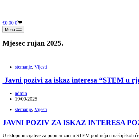
Košarica
€
0.00
0
Menu
Mjesec
rujan 2025.
stemanje
,
Vijesti
Javni pozivi za iskaz interesa “STEM u r
admin
19/09/2025
stemanje
,
Vijesti
JAVNI POZIV ZA ISKAZ INTERESA POZIV
U sklopu inicijative za popularizaciju STEM područja u našoj školi