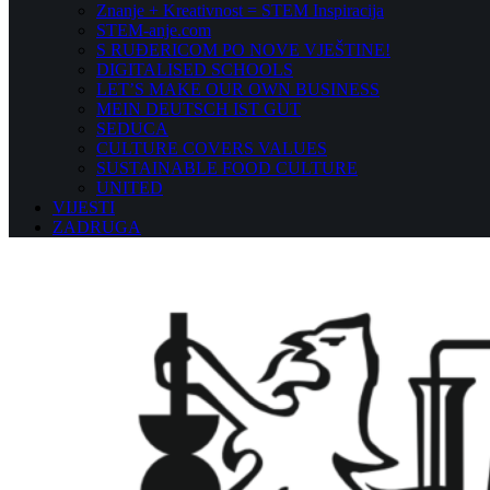
Znanje + Kreativnost = STEM Inspiracija
STEM-anje.com
S RUĐERICOM PO NOVE VJEŠTINE!
DIGITALISED SCHOOLS
LET’S MAKE OUR OWN BUSINESS
MEIN DEUTSCH IST GUT
SEDUCA
CULTURE COVERS VALUES
SUSTAINABLE FOOD CULTURE
UNITED
VIJESTI
ZADRUGA