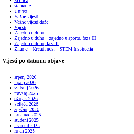
Seduca
stemanje
United
Važne vijesti
Važne vijesti duže
Vijesti
Zajedno u duhu
Zajedno u duhu – zajedno u sportu, faza III
Zajedno u duhu, faza II
Znanje + Kreativnost = STEM Inspiracija
Vijesti po datumu objave
srpanj 2026
lipanj 2026
svibanj 2026
travanj 2026
ožujak 2026
veljača 2026
siječanj 2026
prosinac 2025
studeni 2025
listopad 2025
rujan 2025