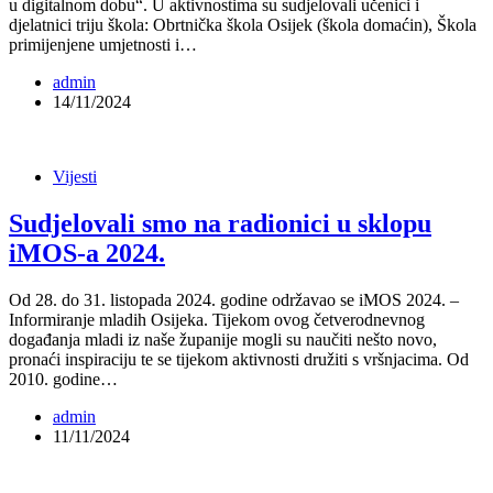
u digitalnom dobu“. U aktivnostima su sudjelovali učenici i
djelatnici triju škola: Obrtnička škola Osijek (škola domaćin), Škola
primijenjene umjetnosti i…
admin
14/11/2024
Vijesti
Sudjelovali smo na radionici u sklopu
iMOS-a 2024.
Od 28. do 31. listopada 2024. godine održavao se iMOS 2024. –
Informiranje mladih Osijeka. Tijekom ovog četverodnevnog
događanja mladi iz naše županije mogli su naučiti nešto novo,
pronaći inspiraciju te se tijekom aktivnosti družiti s vršnjacima. Od
2010. godine…
admin
11/11/2024