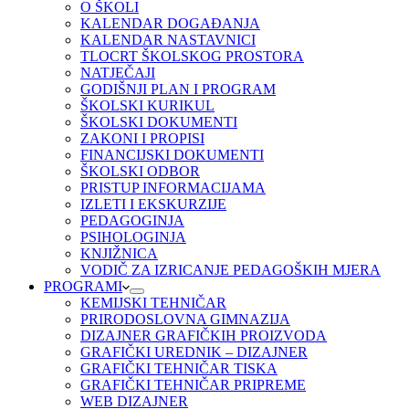
O ŠKOLI
KALENDAR DOGAĐANJA
KALENDAR NASTAVNICI
TLOCRT ŠKOLSKOG PROSTORA
NATJEČAJI
GODIŠNJI PLAN I PROGRAM
ŠKOLSKI KURIKUL
ŠKOLSKI DOKUMENTI
ZAKONI I PROPISI
FINANCIJSKI DOKUMENTI
ŠKOLSKI ODBOR
PRISTUP INFORMACIJAMA
IZLETI I EKSKURZIJE
PEDAGOGINJA
PSIHOLOGINJA
KNJIŽNICA
VODIČ ZA IZRICANJE PEDAGOŠKIH MJERA
PROGRAMI
KEMIJSKI TEHNIČAR
PRIRODOSLOVNA GIMNAZIJA
DIZAJNER GRAFIČKIH PROIZVODA
GRAFIČKI UREDNIK – DIZAJNER
GRAFIČKI TEHNIČAR TISKA
GRAFIČKI TEHNIČAR PRIPREME
WEB DIZAJNER