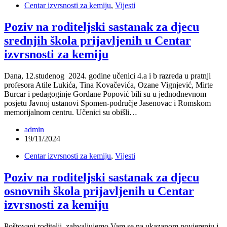
Centar izvrsnosti za kemiju
,
Vijesti
Poziv na roditeljski sastanak za djecu
srednjih škola prijavljenih u Centar
izvrsnosti za kemiju
Dana, 12.studenog 2024. godine učenici 4.a i b razreda u pratnji
profesora Atile Lukića, Tina Kovačevića, Ozane Vignjević, Mirte
Burcar i pedagoginje Gordane Popović bili su u jednodnevnom
posjetu Javnoj ustanovi Spomen-područje Jasenovac i Romskom
memorijalnom centru. Učenici su obišli…
admin
19/11/2024
Centar izvrsnosti za kemiju
,
Vijesti
Poziv na roditeljski sastanak za djecu
osnovnih škola prijavljenih u Centar
izvrsnosti za kemiju
Poštovani roditelji, zahvaljujemo Vam se na ukazanom povjerenju i