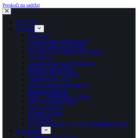
Preskoči na sadržaj
POČETNA
O ŠKOLI
O ŠKOLI
KALENDAR DOGAĐANJA
KALENDAR NASTAVNICI
TLOCRT ŠKOLSKOG PROSTORA
NATJEČAJI
GODIŠNJI PLAN I PROGRAM
ŠKOLSKI KURIKUL
ŠKOLSKI DOKUMENTI
ZAKONI I PROPISI
FINANCIJSKI DOKUMENTI
ŠKOLSKI ODBOR
PRISTUP INFORMACIJAMA
IZLETI I EKSKURZIJE
PEDAGOGINJA
PSIHOLOGINJA
KNJIŽNICA
VODIČ ZA IZRICANJE PEDAGOŠKIH MJERA
PROGRAMI
KEMIJSKI TEHNIČAR