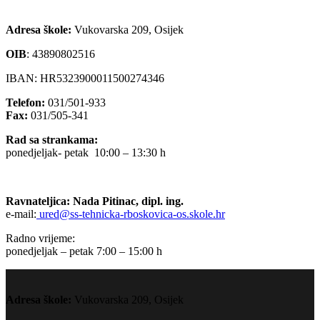
Adresa škole:
Vukovarska 209, Osijek
OIB
:
43890802516
IBAN: HR5323900011500274346
Telefon:
031/501-933
Fax:
031/505-341
Rad sa strankama:
ponedjeljak- petak 10:00 – 13:30 h
Ravnateljica: Nada Pitinac, dipl. ing.
e-mail:
ured@ss-tehnicka-rboskovica-os.skole.hr
Radno vrijeme:
ponedjeljak – petak 7:00 – 15:00 h
Adresa škole:
Vukovarska 209, Osijek