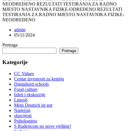
NEODREĐENO REZULTATI TESTIRANJA ZA RADNO
MJESTO NASTAVNIKA FIZIKE-ODREĐENO REZULTATI
TESTIRANJA ZA RADNO MJESTO NASTAVNIKA FIZIKE-
NEODREĐENO
admin
05/11/2024
Pretraga
Pretraga
Kategorije
CC Values
Centar izvrsnosti za kemiju
Digitalised schools
Food culture
Izleti i ekskurzije
Lmoob
Mein Deutsch ist gut
Natječaji
obavijesti
Psihologinja
S Ruđericom po nove vještine!