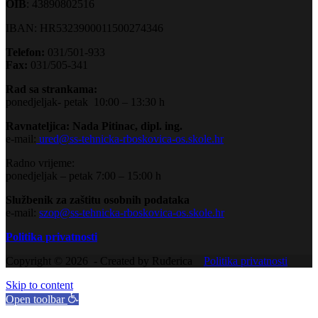
OIB
: 43890802516
IBAN: HR5323900011500274346
Telefon:
031/501-933
Fax:
031/505-341
Rad sa strankama:
ponedjeljak- petak 10:00 – 13:30 h
Ravnateljica: Nada Pitinac, dipl. ing.
e-mail:
ured@ss-tehnicka-rboskovica-os.skole.hr
Radno vrijeme:
ponedjeljak – petak 7:00 – 15:00 h
Službenik za zaštitu osobnih podataka
e-mail:
szop@ss-tehnicka-rboskovica-os.skole.hr
Politika privatnosti
Copyright © 2026 - Created by Ruđerica
Politika privatnosti
Skip to content
Open toolbar