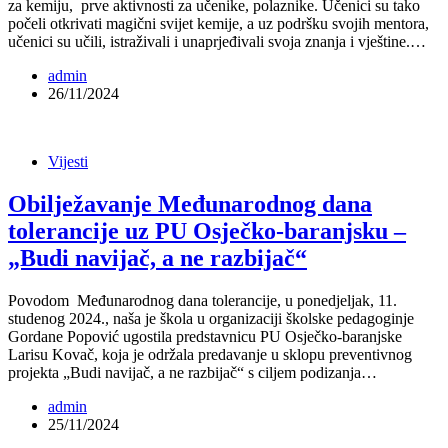
za kemiju, prve aktivnosti za učenike, polaznike. Učenici su tako
počeli otkrivati magični svijet kemije, a uz podršku svojih mentora,
učenici su učili, istraživali i unaprjeđivali svoja znanja i vještine.…
admin
26/11/2024
Vijesti
Obilježavanje Međunarodnog dana
tolerancije uz PU Osječko-baranjsku –
„Budi navijač, a ne razbijač“
Povodom Međunarodnog dana tolerancije, u ponedjeljak, 11.
studenog 2024., naša je škola u organizaciji školske pedagoginje
Gordane Popović ugostila predstavnicu PU Osječko-baranjske
Larisu Kovač, koja je održala predavanje u sklopu preventivnog
projekta „Budi navijač, a ne razbijač“ s ciljem podizanja…
admin
25/11/2024