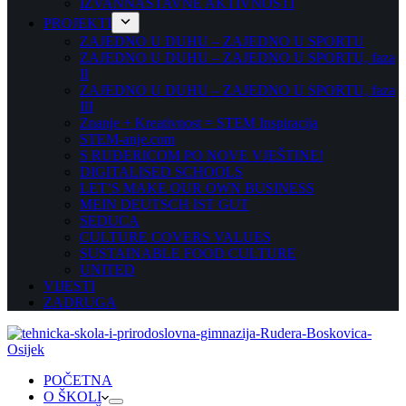
IZVANNASTAVNE AKTIVNOSTI
PROJEKTI
ZAJEDNO U DUHU – ZAJEDNO U SPORTU
ZAJEDNO U DUHU – ZAJEDNO U SPORTU, faza
II
ZAJEDNO U DUHU – ZAJEDNO U SPORTU, faza
III
Znanje + Kreativnost = STEM Inspiracija
STEM-anje.com
S RUĐERICOM PO NOVE VJEŠTINE!
DIGITALISED SCHOOLS
LET’S MAKE OUR OWN BUSINESS
MEIN DEUTSCH IST GUT
SEDUCA
CULTURE COVERS VALUES
SUSTAINABLE FOOD CULTURE
UNITED
VIJESTI
ZADRUGA
POČETNA
O ŠKOLI