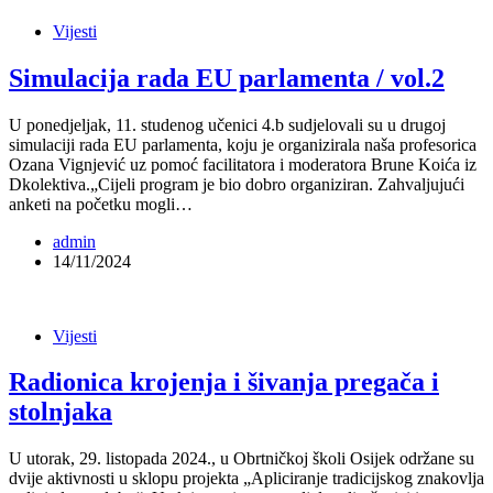
Vijesti
Simulacija rada EU parlamenta / vol.2
U ponedjeljak, 11. studenog učenici 4.b sudjelovali su u drugoj
simulaciji rada EU parlamenta, koju je organizirala naša profesorica
Ozana Vignjević uz pomoć facilitatora i moderatora Brune Koića iz
Dkolektiva.„Cijeli program je bio dobro organiziran. Zahvaljujući
anketi na početku mogli…
admin
14/11/2024
Vijesti
Radionica krojenja i šivanja pregača i
stolnjaka
U utorak, 29. listopada 2024., u Obrtničkoj školi Osijek održane su
dvije aktivnosti u sklopu projekta „Apliciranje tradicijskog znakovlja