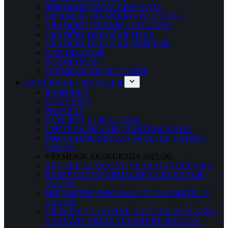
PRIRODOSLOVNA GIMNAZIJA
DIZAJNER GRAFIČKIH PROIZVODA
GRAFIČKI UREDNIK – DIZAJNER
GRAFIČKI TEHNIČAR TISKA
GRAFIČKI TEHNIČAR PRIPREME
WEB DIZAJNER
KOZMETIČAR
TEHNIČAR NUTRICIONIST
ZA UČENIKE I RODITELJE
RASPORED
E-DNEVNIK
POTVRDE
DUPLIKAT SVJEDODŽBE
UPUTE ZA PISANJE ZAVRŠNOG RADA
POPIS UDŽBENIKA ZA ŠKOLSKU GODINU
2026./27.
VREMENIK EKSKURZIJA 2025./26.
KRITERIJ ZA OCJENU VLADANJA UČENIKA
RAZREDNE INFORMACIJE ZA RODITELJE
2025./26.
PREDMETNE INFORMACIJE ZA RODITELJE
2025./26.
VREMENIK DODATNE NASTAVE/DOPUNSKE
NASTAVE/ DRŽAVNE MATURE 2025./2026.