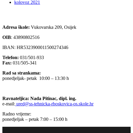
kolovoz 2021
Adresa škole:
Vukovarska 209, Osijek
OIB
:
43890802516
IBAN: HR5323900011500274346
Telefon:
031/501-933
Fax:
031/505-341
Rad sa strankama:
ponedjeljak- petak 10:00 – 13:30 h
Ravnateljica: Nada Pitinac, dipl. ing.
e-mail:
ured@ss-tehnicka-rboskovica-os.skole.hr
Radno vrijeme:
ponedjeljak – petak 7:00 – 15:00 h