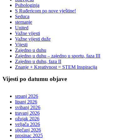
Psihologinja
S Ruđericom po nove vještine!
Seduca
stemanje
United
Važne vijesti
Važne vijesti duže
Vijesti
Zajedno u duhu
Zajedno u duhu – zajedno u sportu, faza III
Zajedno u duhu, faza II
Znanje + Kreativnost = STEM Inspiracija
Vijesti po datumu objave
srpanj 2026
lipanj 2026
svibanj 2026
travanj 2026
ožujak 2026
veljača 2026
siječanj 2026
prosinac 2025