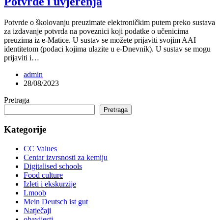
Potvrde i uvjerenja
Potvrde o školovanju preuzimate elektroničkim putem preko sustava
za izdavanje potvrda na poveznici koji podatke o učenicima
preuzima iz e-Matice. U sustav se možete prijaviti svojim AAI
identitetom (podaci kojima ulazite u e-Dnevnik). U sustav se mogu
prijaviti i…
admin
28/08/2023
Pretraga
Pretraga
Kategorije
CC Values
Centar izvrsnosti za kemiju
Digitalised schools
Food culture
Izleti i ekskurzije
Lmoob
Mein Deutsch ist gut
Natječaji
obavijesti