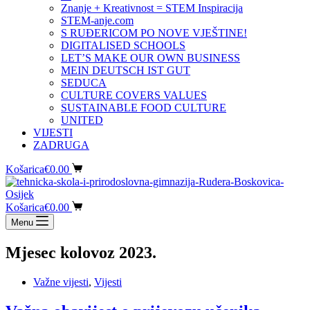
Znanje + Kreativnost = STEM Inspiracija
STEM-anje.com
S RUĐERICOM PO NOVE VJEŠTINE!
DIGITALISED SCHOOLS
LET’S MAKE OUR OWN BUSINESS
MEIN DEUTSCH IST GUT
SEDUCA
CULTURE COVERS VALUES
SUSTAINABLE FOOD CULTURE
UNITED
VIJESTI
ZADRUGA
Košarica
€
0.00
Košarica
€
0.00
Menu
Mjesec
kolovoz 2023.
Važne vijesti
,
Vijesti