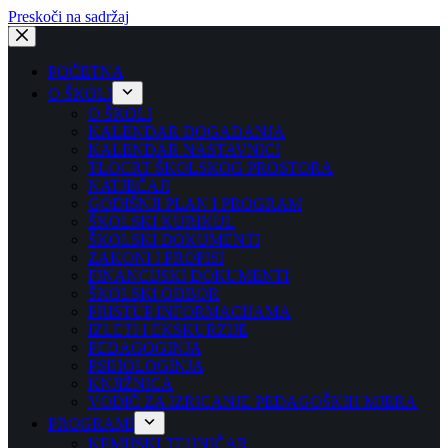
Preskoči na sadržaj
POČETNA
O ŠKOLI
O ŠKOLI
KALENDAR DOGAĐANJA
KALENDAR NASTAVNICI
TLOCRT ŠKOLSKOG PROSTORA
NATJEČAJI
GODIŠNJI PLAN I PROGRAM
ŠKOLSKI KURIKUL
ŠKOLSKI DOKUMENTI
ZAKONI I PROPISI
FINANCIJSKI DOKUMENTI
ŠKOLSKI ODBOR
PRISTUP INFORMACIJAMA
IZLETI I EKSKURZIJE
PEDAGOGINJA
PSIHOLOGINJA
KNJIŽNICA
VODIČ ZA IZRICANJE PEDAGOŠKIH MJERA
PROGRAMI
KEMIJSKI TEHNIČAR