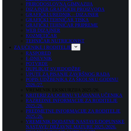
PRIRODOSLOVNA GIMNAZIJA
DIZAJNER GRAFIČKIH PROIZVODA
GRAFIČKI UREDNIK – DIZAJNER
GRAFIČKI TEHNIČAR TISKA
GRAFIČKI TEHNIČAR PRIPREME
WEB DIZAJNER
KOZMETIČAR
TEHNIČAR NUTRICIONIST
ZA UČENIKE I RODITELJE
RASPORED
E-DNEVNIK
POTVRDE
DUPLIKAT SVJEDODŽBE
UPUTE ZA PISANJE ZAVRŠNOG RADA
POPIS UDŽBENIKA ZA ŠKOLSKU GODINU
2026./27.
VREMENIK EKSKURZIJA 2025./26.
KRITERIJ ZA OCJENU VLADANJA UČENIKA
RAZREDNE INFORMACIJE ZA RODITELJE
2025./26.
PREDMETNE INFORMACIJE ZA RODITELJE
2025./26.
VREMENIK DODATNE NASTAVE/DOPUNSKE
NASTAVE/ DRŽAVNE MATURE 2025./2026.