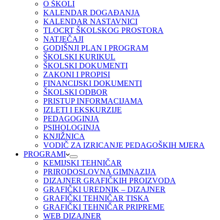
O ŠKOLI
KALENDAR DOGAĐANJA
KALENDAR NASTAVNICI
TLOCRT ŠKOLSKOG PROSTORA
NATJEČAJI
GODIŠNJI PLAN I PROGRAM
ŠKOLSKI KURIKUL
ŠKOLSKI DOKUMENTI
ZAKONI I PROPISI
FINANCIJSKI DOKUMENTI
ŠKOLSKI ODBOR
PRISTUP INFORMACIJAMA
IZLETI I EKSKURZIJE
PEDAGOGINJA
PSIHOLOGINJA
KNJIŽNICA
VODIČ ZA IZRICANJE PEDAGOŠKIH MJERA
PROGRAMI
KEMIJSKI TEHNIČAR
PRIRODOSLOVNA GIMNAZIJA
DIZAJNER GRAFIČKIH PROIZVODA
GRAFIČKI UREDNIK – DIZAJNER
GRAFIČKI TEHNIČAR TISKA
GRAFIČKI TEHNIČAR PRIPREME
WEB DIZAJNER