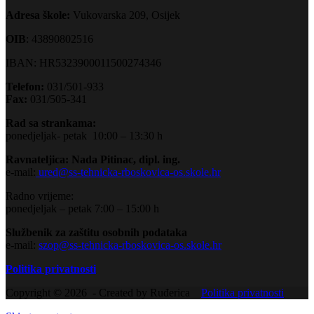
Adresa škole:
Vukovarska 209, Osijek
OIB
: 43890802516
IBAN: HR5323900011500274346
Telefon:
031/501-933
Fax:
031/505-341
Rad sa strankama:
ponedjeljak- petak 10:00 – 13:30 h
Ravnateljica: Nada Pitinac, dipl. ing.
e-mail:
ured@ss-tehnicka-rboskovica-os.skole.hr
Radno vrijeme:
ponedjeljak – petak 7:00 – 15:00 h
Službenik za zaštitu osobnih podataka
e-mail:
szop@ss-tehnicka-rboskovica-os.skole.hr
Politika privatnosti
Copyright © 2026 - Created by Ruđerica
Politika privatnosti