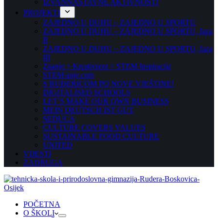
IZVANNASTAVNE AKTIVNOSTI
PROJEKTI
ZAJEDNO U DUHU – ZAJEDNO U SPORTU
ZAJEDNO U DUHU – ZAJEDNO U SPORTU, faza
II
ZAJEDNO U DUHU – ZAJEDNO U SPORTU, faza
III
Znanje + Kreativnost = STEM Inspiracija
STEM-anje.com
S RUĐERICOM PO NOVE VJEŠTINE!
DIGITALISED SCHOOLS
LET’S MAKE OUR OWN BUSINESS
MEIN DEUTSCH IST GUT
SEDUCA
CULTURE COVERS VALUES
SUSTAINABLE FOOD CULTURE
UNITED
VIJESTI
ZADRUGA
POČETNA
O ŠKOLI