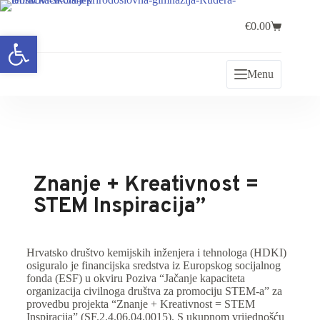
€
0.00
Open toolbar
Menu
Znanje + Kreativnost =
STEM Inspiracija”
Hrvatsko društvo kemijskih inženjera i tehnologa (HDKI)
osiguralo je financijska sredstva iz Europskog socijalnog
fonda (ESF) u okviru Poziva “Jačanje kapaciteta
organizacija civilnoga društva za promociju STEM-a” za
provedbu projekta “Znanje + Kreativnost = STEM
Inspiracija” (SF.2.4.06.04.0015). S ukupnom vrijednošću