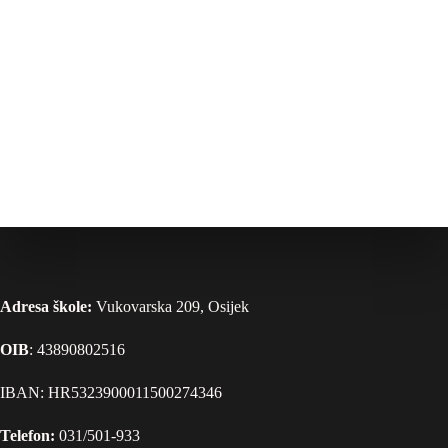
Adresa škole:
Vukovarska 209, Osijek
OIB
: 43890802516
IBAN: HR5323900011500274346
Telefon:
031/501-933