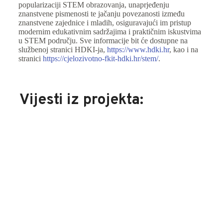
popularizaciji STEM obrazovanja, unaprjeđenju
znanstvene pismenosti te jačanju povezanosti između
znanstvene zajednice i mladih, osiguravajući im pristup
modernim edukativnim sadržajima i praktičnim iskustvima
u STEM području. Sve informacije bit će dostupne na
službenoj stranici HDKI-ja,
https://www.hdki.hr
, kao i na
stranici
https://cjelozivotno-fkit-hdki.hr/stem/
.
Vijesti iz projekta: