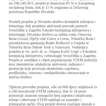
od 298.249,38 €, projekt je financiran 85 % iz Europskog
socijalnog fonda, dok je 15 % osigurano iz Državnog
proračuna Republike Hrvatske.
Nositelj projekta je Hrvatsko društvo kemijskih inženjera i
tehnologa, dok projektne aktivnosti provode partneri:
Sveučilište u Zagrebu Fakultet kemijskog inženjerstva i
tehnologije, Hrvatsko društvo za zaštitu voda, Osnovna
škola Gvozd, Dječji vrtić Girice u Cresu, Tehnička škola i
prirodoslovna gimnazija Ruđer Bošković u Osijeku te
Tehnička škola Nikole Tesle u Vukovaru. Voditeljica
projekta je izv. prof. dr. sc. Dajana Kučić Grgić s Fakulteta
kemijskog inženjerstva i tehnologije Sveučilišta u Zagrebu.
Projekt je osmišljen s ciljem popularizacije STEM područja
kroz interaktivne edukativne aktivnosti, radionice i
promocije koje povezuju akademsku zajednicu,
predškolsko, osnovno i srednjoškolsko obrazovanje te
stručna društva.
Tijekom provedbe projekta, više od 600 djece sudjelovat će
u 240 inovativnih STEM radionica, dok će 24 javne
promocije znanosti omogućiti široj zajednici istraživanje,
učenje i otkrivanje STEM sadržaja na zanimljiv i
pristupačan način. Ovaj projekt donosi značajan iskorak u