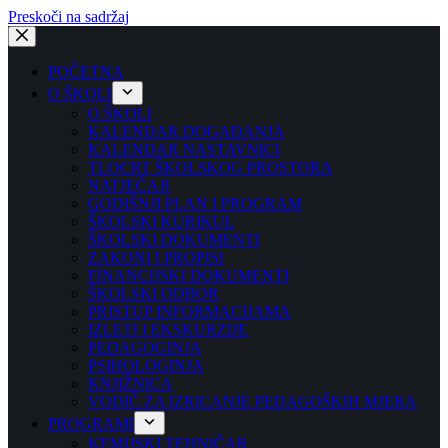
Preskoči na sadržaj
POČETNA
O ŠKOLI
O ŠKOLI
KALENDAR DOGAĐANJA
KALENDAR NASTAVNICI
TLOCRT ŠKOLSKOG PROSTORA
NATJEČAJI
GODIŠNJI PLAN I PROGRAM
ŠKOLSKI KURIKUL
ŠKOLSKI DOKUMENTI
ZAKONI I PROPISI
FINANCIJSKI DOKUMENTI
ŠKOLSKI ODBOR
PRISTUP INFORMACIJAMA
IZLETI I EKSKURZIJE
PEDAGOGINJA
PSIHOLOGINJA
KNJIŽNICA
VODIČ ZA IZRICANJE PEDAGOŠKIH MJERA
PROGRAMI
KEMIJSKI TEHNIČAR