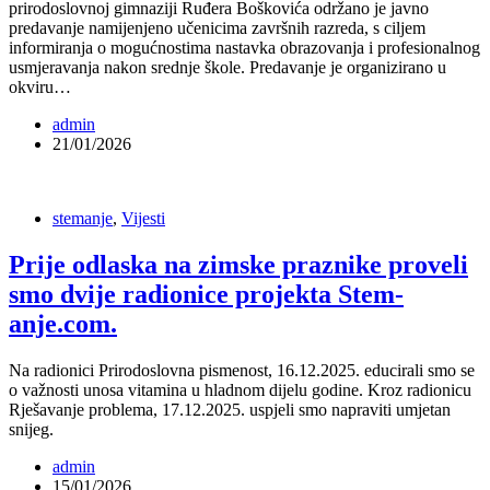
prirodoslovnoj gimnaziji Ruđera Boškovića održano je javno
predavanje namijenjeno učenicima završnih razreda, s ciljem
informiranja o mogućnostima nastavka obrazovanja i profesionalnog
usmjeravanja nakon srednje škole. Predavanje je organizirano u
okviru…
admin
21/01/2026
stemanje
,
Vijesti
Prije odlaska na zimske praznike proveli
smo dvije radionice projekta Stem-
anje.com.
Na radionici Prirodoslovna pismenost, 16.12.2025. educirali smo se
o važnosti unosa vitamina u hladnom dijelu godine. Kroz radionicu
Rješavanje problema, 17.12.2025. uspjeli smo napraviti umjetan
snijeg.
admin
15/01/2026