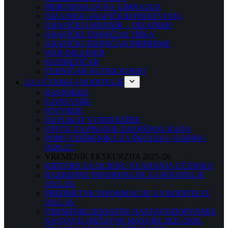
PRIRODOSLOVNA GIMNAZIJA
DIZAJNER GRAFIČKIH PROIZVODA
GRAFIČKI UREDNIK – DIZAJNER
GRAFIČKI TEHNIČAR TISKA
GRAFIČKI TEHNIČAR PRIPREME
WEB DIZAJNER
KOZMETIČAR
TEHNIČAR NUTRICIONIST
ZA UČENIKE I RODITELJE
RASPORED
E-DNEVNIK
POTVRDE
DUPLIKAT SVJEDODŽBE
UPUTE ZA PISANJE ZAVRŠNOG RADA
POPIS UDŽBENIKA ZA ŠKOLSKU GODINU
2026./27.
VREMENIK EKSKURZIJA 2025./26.
KRITERIJ ZA OCJENU VLADANJA UČENIKA
RAZREDNE INFORMACIJE ZA RODITELJE
2025./26.
PREDMETNE INFORMACIJE ZA RODITELJE
2025./26.
VREMENIK DODATNE NASTAVE/DOPUNSKE
NASTAVE/ DRŽAVNE MATURE 2025./2026.