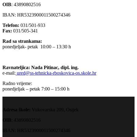
OIB
:
43890802516
IBAN: HR5323900011500274346
Telefon:
031/501-933
Fax:
031/505-341
Rad sa strankama:
ponedjeljak- petak 10:00 – 13:30 h
Ravnateljica: Nada Pitinac, dipl. ing.
e-mail:
ured@ss-tehnicka-rboskovica-os.skole.hr
Radno vrijeme:
ponedjeljak – petak 7:00 – 15:00 h
Adresa škole:
Vukovarska 209, Osijek
OIB
: 43890802516
IBAN: HR5323900011500274346