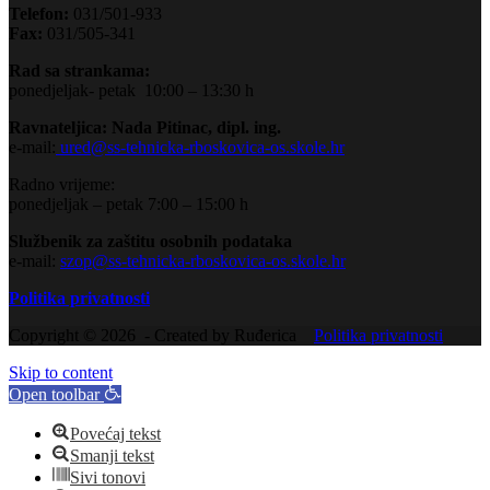
Telefon:
031/501-933
Fax:
031/505-341
Rad sa strankama:
ponedjeljak- petak 10:00 – 13:30 h
Ravnateljica: Nada Pitinac, dipl. ing.
e-mail:
ured@ss-tehnicka-rboskovica-os.skole.hr
Radno vrijeme:
ponedjeljak – petak 7:00 – 15:00 h
Službenik za zaštitu osobnih podataka
e-mail:
szop@ss-tehnicka-rboskovica-os.skole.hr
Politika privatnosti
Copyright © 2026 - Created by Ruđerica
Politika privatnosti
Skip to content
Open toolbar
Povećaj tekst
Smanji tekst
Sivi tonovi