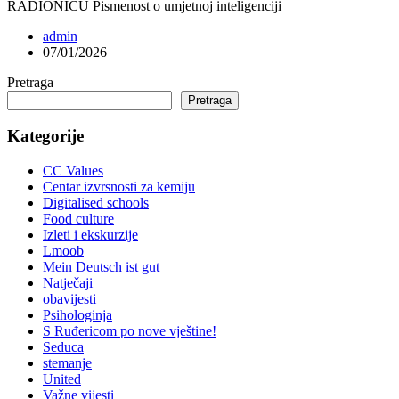
RADIONICU Pismenost o umjetnoj inteligenciji
admin
07/01/2026
Pretraga
Pretraga
Kategorije
CC Values
Centar izvrsnosti za kemiju
Digitalised schools
Food culture
Izleti i ekskurzije
Lmoob
Mein Deutsch ist gut
Natječaji
obavijesti
Psihologinja
S Ruđericom po nove vještine!
Seduca
stemanje
United
Važne vijesti