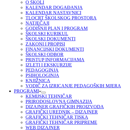
O ŠKOLI
KALENDAR DOGAĐANJA
KALENDAR NASTAVNICI
TLOCRT ŠKOLSKOG PROSTORA
NATJEČAJI
GODIŠNJI PLAN I PROGRAM
ŠKOLSKI KURIKUL
ŠKOLSKI DOKUMENTI
ZAKONI I PROPISI
FINANCIJSKI DOKUMENTI
ŠKOLSKI ODBOR
PRISTUP INFORMACIJAMA
IZLETI I EKSKURZIJE
PEDAGOGINJA
PSIHOLOGINJA
KNJIŽNICA
VODIČ ZA IZRICANJE PEDAGOŠKIH MJERA
PROGRAMI
KEMIJSKI TEHNIČAR
PRIRODOSLOVNA GIMNAZIJA
DIZAJNER GRAFIČKIH PROIZVODA
GRAFIČKI UREDNIK – DIZAJNER
GRAFIČKI TEHNIČAR TISKA
GRAFIČKI TEHNIČAR PRIPREME
WEB DIZAJNER