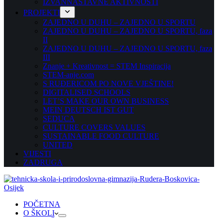
IZVANNASTAVNE AKTIVNOSTI
PROJEKTI
ZAJEDNO U DUHU – ZAJEDNO U SPORTU
ZAJEDNO U DUHU – ZAJEDNO U SPORTU, faza
II
ZAJEDNO U DUHU – ZAJEDNO U SPORTU, faza
III
Znanje + Kreativnost = STEM Inspiracija
STEM-anje.com
S RUĐERICOM PO NOVE VJEŠTINE!
DIGITALISED SCHOOLS
LET’S MAKE OUR OWN BUSINESS
MEIN DEUTSCH IST GUT
SEDUCA
CULTURE COVERS VALUES
SUSTAINABLE FOOD CULTURE
UNITED
VIJESTI
ZADRUGA
POČETNA
O ŠKOLI