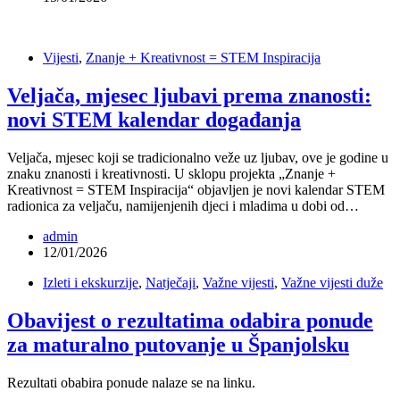
Vijesti
,
Znanje + Kreativnost = STEM Inspiracija
Veljača, mjesec ljubavi prema znanosti:
novi STEM kalendar događanja
Veljača, mjesec koji se tradicionalno veže uz ljubav, ove je godine u
znaku znanosti i kreativnosti. U sklopu projekta „Znanje +
Kreativnost = STEM Inspiracija“ objavljen je novi kalendar STEM
radionica za veljaču, namijenjenih djeci i mladima u dobi od…
admin
12/01/2026
Izleti i ekskurzije
,
Natječaji
,
Važne vijesti
,
Važne vijesti duže
Obavijest o rezultatima odabira ponude
za maturalno putovanje u Španjolsku
Rezultati obabira ponude nalaze se na linku.