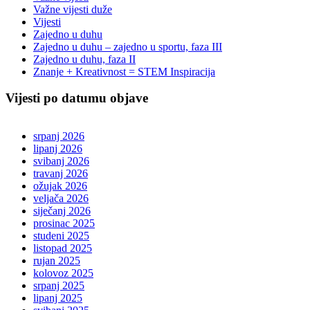
Važne vijesti duže
Vijesti
Zajedno u duhu
Zajedno u duhu – zajedno u sportu, faza III
Zajedno u duhu, faza II
Znanje + Kreativnost = STEM Inspiracija
Vijesti po datumu objave
srpanj 2026
lipanj 2026
svibanj 2026
travanj 2026
ožujak 2026
veljača 2026
siječanj 2026
prosinac 2025
studeni 2025
listopad 2025
rujan 2025
kolovoz 2025
srpanj 2025
lipanj 2025