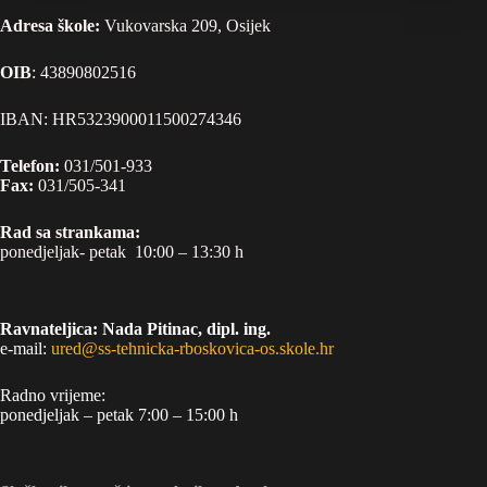
Adresa škole:
Vukovarska 209, Osijek
OIB
: 43890802516
IBAN: HR5323900011500274346
Telefon:
031/501-933
Fax:
031/505-341
Rad sa strankama:
ponedjeljak- petak 10:00 – 13:30 h
Ravnateljica: Nada Pitinac, dipl. ing.
e-mail:
ured@ss-tehnicka-rboskovica-os.skole.hr
Radno vrijeme:
ponedjeljak – petak 7:00 – 15:00 h