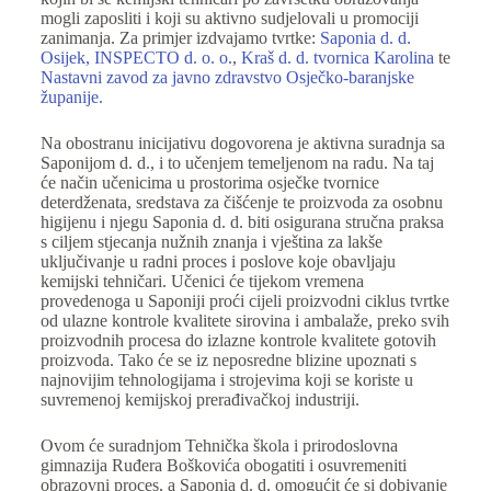
mogli zaposliti i koji su aktivno sudjelovali u promociji
zanimanja. Za primjer izdvajamo tvrtke:
Saponia d. d.
Osijek,
INSPECTO d. o. o.
,
Kraš d. d. tvornica Karolina
te
N
astavni zavod za javno zdravstvo Osječko-baranjske
županije.
Na obostranu inicijativu dogovorena je aktivna suradnja sa
Saponijom d. d., i to učenjem temeljenom na radu. Na taj
će način učenicima u prostorima osječke tvornice
deterdženata, sredstava za čišćenje te proizvoda za osobnu
higijenu i njegu Saponia d. d. biti osigurana stručna praksa
s ciljem stjecanja nužnih znanja i vještina za lakše
uključivanje u radni proces i poslove koje obavljaju
kemijski tehničari. Učenici će tijekom vremena
provedenoga u Saponiji proći cijeli proizvodni ciklus tvrtke
od ulazne kontrole kvalitete sirovina i ambalaže, preko svih
proizvodnih procesa do izlazne kontrole kvalitete gotovih
proizvoda. Tako će se iz neposredne blizine upoznati s
najnovijim tehnologijama i strojevima koji se koriste u
suvremenoj kemijskoj prerađivačkoj industriji.
Ovom će suradnjom Tehnička škola i prirodoslovna
gimnazija Ruđera Boškovića obogatiti i osuvremeniti
obrazovni proces, a Saponia d. d. omogućit će si dobivanje