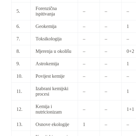
Forenzična
5.
–
–
–
ispitivanja
6.
Geokemija
–
–
1
7.
Toksikologija
–
–
–
8.
Mjerenja u okolišu
–
–
0+2
9.
Astrokemija
–
–
1
10.
Povijest kemije
–
–
–
Izabrani kemijski
11.
–
–
1
procesi
Kemija i
12.
–
–
1+1
nutricionizam
13.
Osnove ekologije
1
–
–