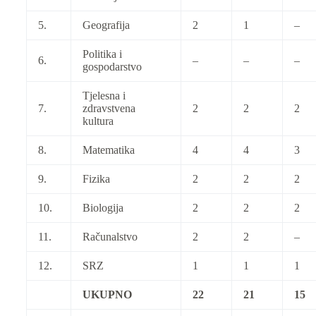
5.
Geografija
2
1
–
Politika i
6.
–
–
–
gospodarstvo
Tjelesna i
7.
zdravstvena
2
2
2
kultura
8.
Matematika
4
4
3
9.
Fizika
2
2
2
10.
Biologija
2
2
2
11.
Računalstvo
2
2
–
12.
SRZ
1
1
1
UKUPNO
22
21
15