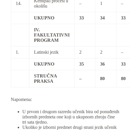
Kemijski procesi u
14.
–
1
–
okolišu
UKUPNO
33
34
33
IV.
FAKULTATIVNI
PROGRAM
1.
Latinski jezik
2
2
–
UKUPNO
35
36
33
STRUČNA
–
80
80
PRAKSA
Napomena:
U prvom i drugom razredu učenik bira od ponuđenih
izbornih predmeta one koji u ukupnom zbroju čine
tri sata tjedno.
Ukoliko je izborni predmet drugi strani jezik učenik