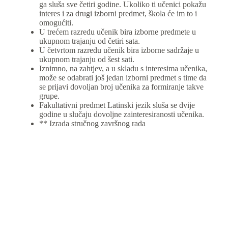
ga sluša sve četiri godine. Ukoliko ti učenici pokažu
interes i za drugi izborni predmet, škola će im to i
omogućiti.
U trećem razredu učenik bira izborne predmete u
ukupnom trajanju od četiri sata.
U četvrtom razredu učenik bira izborne sadržaje u
ukupnom trajanju od šest sati.
Iznimno, na zahtjev, a u skladu s interesima učenika,
može se odabrati još jedan izborni predmet s time da
se prijavi dovoljan broj učenika za formiranje takve
grupe.
Fakultativni predmet Latinski jezik sluša se dvije
godine u slučaju dovoljne zainteresiranosti učenika.
** Izrada stručnog završnog rada