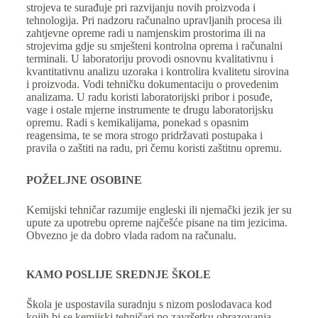
strojeva te surađuje pri razvijanju novih proizvoda i
tehnologija. Pri nadzoru računalno upravljanih procesa ili
zahtjevne opreme radi u namjenskim prostorima ili na
strojevima gdje su smješteni kontrolna oprema i računalni
terminali. U laboratoriju provodi osnovnu kvalitativnu i
kvantitativnu analizu uzoraka i kontrolira kvalitetu sirovina
i proizvoda. Vodi tehničku dokumentaciju o provedenim
analizama. U radu koristi laboratorijski pribor i posuđe,
vage i ostale mjerne instrumente te drugu laboratorijsku
opremu. Radi s kemikalijama, ponekad s opasnim
reagensima, te se mora strogo pridržavati postupaka i
pravila o zaštiti na radu, pri čemu koristi zaštitnu opremu.
POŽELJNE OSOBINE
Kemijski tehničar razumije engleski ili njemački jezik jer su
upute za upotrebu opreme najčešće pisane na tim jezicima.
Obvezno je da dobro vlada radom na računalu.
KAMO POSLIJE SREDNJE ŠKOLE
Škola je uspostavila suradnju s nizom poslodavaca kod
kojih bi se kemijski tehničari po završetku obrazovanja