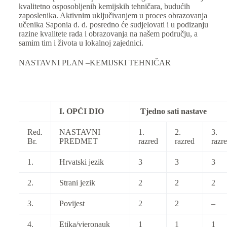
kvalitetno osposobljenih kemijskih tehničara, budućih
zaposlenika. Aktivnim uključivanjem u proces obrazovanja
učenika Saponia d. d. posredno će sudjelovati i u podizanju
razine kvalitete rada i obrazovanja na našem području, a
samim tim i života u lokalnoj zajednici.
NASTAVNI PLAN –KEMIJSKI TEHNI
Č
AR
I. OPĆI DIO
Tjedno sati nastave
Red.
NASTAVNI
1.
2.
3.
Br.
PREDMET
razred
razred
razr
1.
Hrvatski jezik
3
3
3
2.
Strani jezik
2
2
2
3.
Povijest
2
2
–
4.
Etika/vjeronauk
1
1
1