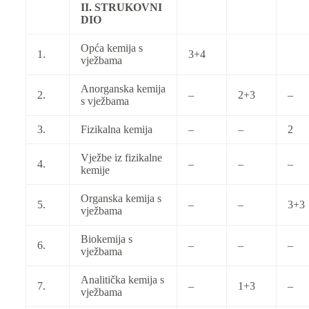
II. STRUKOVNI
DIO
Opća kemija s
1.
3+4
vježbama
Anorganska kemija
2.
–
2+3
–
s vježbama
3.
Fizikalna kemija
–
–
2
Vježbe iz fizikalne
4.
–
–
–
kemije
Organska kemija s
5.
–
–
3+3
vježbama
Biokemija s
6.
–
–
–
vježbama
Analitička kemija s
7.
–
1+3
–
vježbama