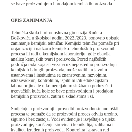
se bave proizvodnjom i prodajom kemijskih proizvoda.
OPIS ZANIMANJA
Tehnička škola i prirodoslovna gimnazija Ruđera
Boškovića u školskoj godini 2022./2023. ponovno upisuje
zanimanje kemijski tehničar. Kemijski tehničar pomaže pri
organizaciji i nadzoru kemijsko-tehnoloških proizvodnih
procesa ili radi u kemijskom laboratoriju, gdje obavlja
analizu kemijskih tvari i proizvoda. Pored najčešćih
područja rada koja su vezana uz neposrednu proizvodnju
kemijskih i drugih proizvoda, može raditi i u javnim
ustanovama i institutima sa znanstvenim, razvojnim,
istraživačkim, kontrolnim, ispitnim i/ili edukacijskim
laboratorijima te u komercijalnim službama poduzeća i
trgovačkih kuća koje se bave proizvodnjom i prodajom
kemijskih proizvoda, zatim u skladištima i sl.
Sudjeluje u proizvodnji i provedbi proizvodno-tehnoloških
procesa te pomaže da se proizvodni proces odvija uredno,
sigurno i bez zastoja. Vodi evidencije i izvještaje o tijeku
proizvodnje, korištenju sirovina i kemikalija, zalihama i
kvaliteti izrađenih proizvoda. Kontrolira ispravan rad