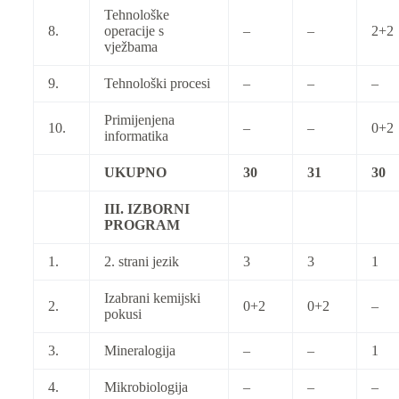
Tehnološke
8.
operacije s
–
–
2+2
vježbama
9.
Tehnološki procesi
–
–
–
Primijenjena
10.
–
–
0+2
informatika
UKUPNO
30
31
30
III. IZBORNI
PROGRAM
1.
2. strani jezik
3
3
1
Izabrani kemijski
2.
0+2
0+2
–
pokusi
3.
Mineralogija
–
–
1
4.
Mikrobiologija
–
–
–