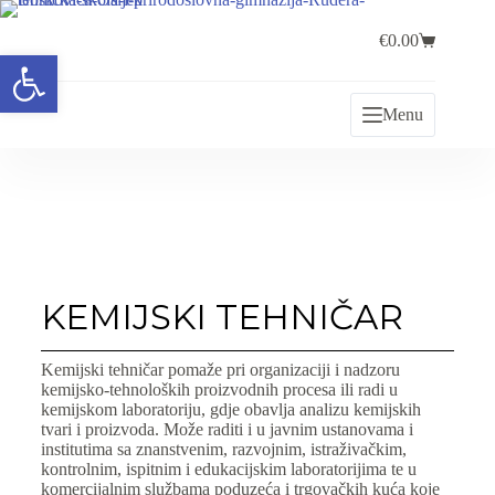
€
0.00
Open toolbar
Menu
KEMIJSKI TEHNIČAR
Kemijski tehničar pomaže pri organizaciji i nadzoru
kemijsko-tehnoloških proizvodnih procesa ili radi u
kemijskom laboratoriju, gdje obavlja analizu kemijskih
tvari i proizvoda. Može raditi i u javnim ustanovama i
institutima sa znanstvenim, razvojnim, istraživačkim,
kontrolnim, ispitnim i edukacijskim laboratorijima te u
komercijalnim službama poduzeća i trgovačkih kuća koje