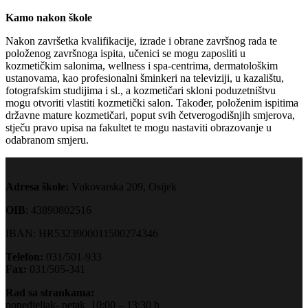
Kamo nakon škole
Nakon završetka kvalifikacije, izrade i obrane završnog rada te
položenog završnoga ispita, učenici se mogu zaposliti u
kozmetičkim salonima, wellness i spa-centrima, dermatološkim
ustanovama, kao profesionalni šminkeri na televiziji, u kazalištu,
fotografskim studijima i sl., a kozmetičari skloni poduzetništvu
mogu otvoriti vlastiti kozmetički salon. Također, položenim ispitima
državne mature kozmetičari, poput svih četverogodišnjih smjerova,
stječu pravo upisa na fakultet te mogu nastaviti obrazovanje u
odabranom smjeru.
Adresa škole:
Vukovarska 209, Osijek
OIB
: 43890802516
IBAN: HR5323900011500274346
Telefon:
031/501-933
Fax:
031/505-341
Rad sa strankama:
ponedjeljak- petak 10:00 – 13:30 h