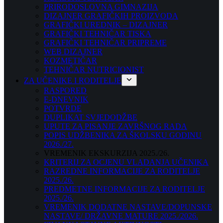
PRIRODOSLOVNA GIMNAZIJA
DIZAJNER GRAFIČKIH PROIZVODA
GRAFIČKI UREDNIK – DIZAJNER
GRAFIČKI TEHNIČAR TISKA
GRAFIČKI TEHNIČAR PRIPREME
WEB DIZAJNER
KOZMETIČAR
TEHNIČAR NUTRICIONIST
ZA UČENIKE I RODITELJE
RASPORED
E-DNEVNIK
POTVRDE
DUPLIKAT SVJEDODŽBE
UPUTE ZA PISANJE ZAVRŠNOG RADA
POPIS UDŽBENIKA ZA ŠKOLSKU GODINU
2026./27.
VREMENIK EKSKURZIJA 2025./26.
KRITERIJ ZA OCJENU VLADANJA UČENIKA
RAZREDNE INFORMACIJE ZA RODITELJE
2025./26.
PREDMETNE INFORMACIJE ZA RODITELJE
2025./26.
VREMENIK DODATNE NASTAVE/DOPUNSKE
NASTAVE/ DRŽAVNE MATURE 2025./2026.