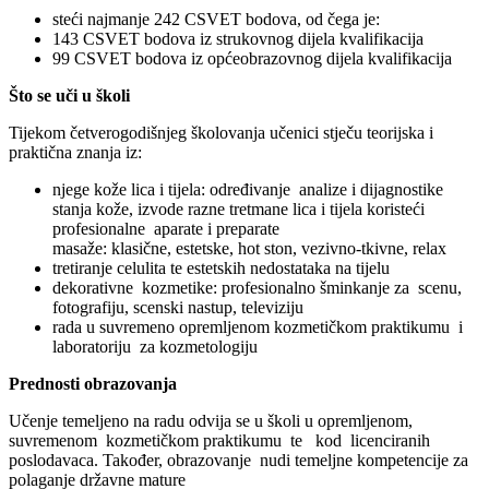
steći najmanje 242 CSVET bodova, od čega je:
143 CSVET bodova iz strukovnog dijela kvalifikacija
99 CSVET bodova iz općeobrazovnog dijela kvalifikacija
Što se uči u školi
Tijekom četverogodišnjeg školovanja učenici stječu teorijska i
praktična znanja iz:
njege kože lica i tijela: određivanje analize i dijagnostike
stanja kože, izvode razne tretmane lica i tijela koristeći
profesionalne aparate i preparate
masaže: klasične, estetske, hot ston, vezivno-tkivne, relax
tretiranje celulita te estetskih nedostataka na tijelu
dekorativne kozmetike: profesionalno šminkanje za scenu,
fotografiju, scenski nastup, televiziju
rada u suvremeno opremljenom kozmetičkom praktikumu i
laboratoriju za kozmetologiju
Prednosti obrazovanja
Učenje temeljeno na radu odvija se u školi u opremljenom,
suvremenom kozmetičkom praktikumu te kod licenciranih
poslodavaca. Također, obrazovanje nudi temeljne kompetencije za
polaganje državne mature