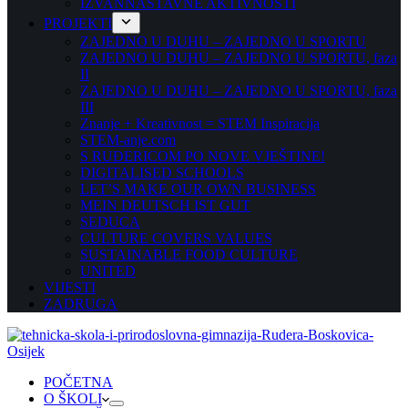
IZVANNASTAVNE AKTIVNOSTI
PROJEKTI
ZAJEDNO U DUHU – ZAJEDNO U SPORTU
ZAJEDNO U DUHU – ZAJEDNO U SPORTU, faza
II
ZAJEDNO U DUHU – ZAJEDNO U SPORTU, faza
III
Znanje + Kreativnost = STEM Inspiracija
STEM-anje.com
S RUĐERICOM PO NOVE VJEŠTINE!
DIGITALISED SCHOOLS
LET’S MAKE OUR OWN BUSINESS
MEIN DEUTSCH IST GUT
SEDUCA
CULTURE COVERS VALUES
SUSTAINABLE FOOD CULTURE
UNITED
VIJESTI
ZADRUGA
POČETNA
O ŠKOLI