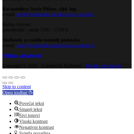
Ravnateljica: Nada Pitinac, dipl. ing.
e-mail:
ured@ss-tehnicka-rboskovica-os.skole.hr
Radno vrijeme:
ponedjeljak – petak 7:00 – 15:00 h
Službenik za zaštitu osobnih podataka
e-mail:
szop@ss-tehnicka-rboskovica-os.skole.hr
Politika privatnosti
Copyright © 2026 - Created by Ruđerica
Politika privatnosti
Skip to content
Open toolbar
Povećaj tekst
Smanji tekst
Sivi tonovi
Visoki kontrast
Negativni kontrast
Svjetla pozadina