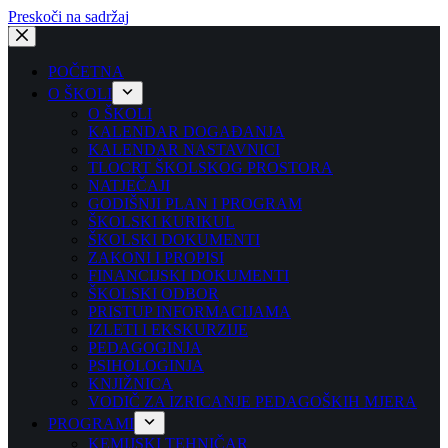
Preskoči na sadržaj
POČETNA
O ŠKOLI
O ŠKOLI
KALENDAR DOGAĐANJA
KALENDAR NASTAVNICI
TLOCRT ŠKOLSKOG PROSTORA
NATJEČAJI
GODIŠNJI PLAN I PROGRAM
ŠKOLSKI KURIKUL
ŠKOLSKI DOKUMENTI
ZAKONI I PROPISI
FINANCIJSKI DOKUMENTI
ŠKOLSKI ODBOR
PRISTUP INFORMACIJAMA
IZLETI I EKSKURZIJE
PEDAGOGINJA
PSIHOLOGINJA
KNJIŽNICA
VODIČ ZA IZRICANJE PEDAGOŠKIH MJERA
PROGRAMI
KEMIJSKI TEHNIČAR