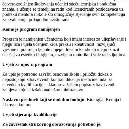
četverogodišnjeg školovanja učenici stječu teorijska i praktična
znanja, a učenje se temelji na radu kod licenciranih poslodavaca uz
podršku mentora i Škole što omogućuje stjecanje svih kompetencija
za kvalitetniju prilagodbu tržištu rada.
Kome je program namijenjen
Program je namijenjen učenicima koji imaju interes za uljepšavanje i
njegu lica i tijela učenjem kroz praksu i kreativnost razvijajući
vještine u području ljepote i njege. Idealni kandidati imaju izrazit
osjećaj za estetiku i higijenu, razvijenu motoriku i vole rad s ljudima.
Uvjeti za upis u program
Za upis je potrebno završiti osnovnu školu i priložiti dokaz o
nepostojanju zdravstvenih kontraindikacija medicine rada za
navedenu kvalifikaciju sukladno važećem popisu zdravstvenih
zahtjeva koje je izdalo nadležno ministarstvo.
Nastavni predmeti koji se dodatno boduju
: Biologija, Kemija i
Likovna kultura.
Uvjeti stjecanja kvalifikacije
Za završetak strukovnog obrazovanja potrebno je: