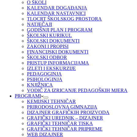
O ŠKOLI
KALENDAR DOGAĐANJA
KALENDAR NASTAVNICI
TLOCRT ŠKOLSKOG PROSTORA
NATJEČAJI
GODIŠNJI PLAN I PROGRAM
ŠKOLSKI KURIKUL
ŠKOLSKI DOKUMENTI
ZAKONI I PROPISI
FINANCIJSKI DOKUMENTI
ŠKOLSKI ODBOR
PRISTUP INFORMACIJAMA
IZLETI I EKSKURZIJE
PEDAGOGINJA
PSIHOLOGINJA
KNJIŽNICA
VODIČ ZA IZRICANJE PEDAGOŠKIH MJERA
PROGRAMI
KEMIJSKI TEHNIČAR
PRIRODOSLOVNA GIMNAZIJA
DIZAJNER GRAFIČKIH PROIZVODA
GRAFIČKI UREDNIK – DIZAJNER
GRAFIČKI TEHNIČAR TISKA
GRAFIČKI TEHNIČAR PRIPREME
WEB DIZAJNER