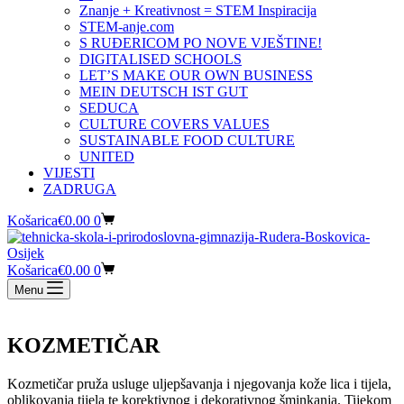
Znanje + Kreativnost = STEM Inspiracija
STEM-anje.com
S RUĐERICOM PO NOVE VJEŠTINE!
DIGITALISED SCHOOLS
LET’S MAKE OUR OWN BUSINESS
MEIN DEUTSCH IST GUT
SEDUCA
CULTURE COVERS VALUES
SUSTAINABLE FOOD CULTURE
UNITED
VIJESTI
ZADRUGA
Košarica
€
0.00
0
Košarica
€
0.00
0
Menu
KOZMETIČAR
Kozmetičar pruža usluge uljepšavanja i njegovanja kože lica i tijela,
oblikovanja tijela te korektivnog i dekorativnog šminkanja. Tijekom