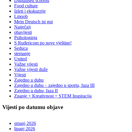
Digitalised schools
Food culture
Izleti i ekskurzije
Lmoob
Mein Deutsch ist gut
Natječaji
obavijesti
Psihologinja
S Ruđericom po nove vještine!
Seduca
stemanje
United
Važne vijesti
Važne vijesti duže
Vijesti
Zajedno u duhu
Zajedno u duhu – zajedno u sportu, faza III
Zajedno u duhu, faza II
Znanje + Kreativnost = STEM Inspiracija
Vijesti po datumu objave
srpanj 2026
lipanj 2026