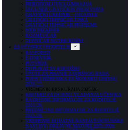
PRIRODOSLOVNA GIMNAZIJA
DIZAJNER GRAFIČKIH PROIZVODA
GRAFIČKI UREDNIK – DIZAJNER
GRAFIČKI TEHNIČAR TISKA
GRAFIČKI TEHNIČAR PRIPREME
WEB DIZAJNER
KOZMETIČAR
TEHNIČAR NUTRICIONIST
ZA UČENIKE I RODITELJE
RASPORED
E-DNEVNIK
POTVRDE
DUPLIKAT SVJEDODŽBE
UPUTE ZA PISANJE ZAVRŠNOG RADA
POPIS UDŽBENIKA ZA ŠKOLSKU GODINU
2026./27.
VREMENIK EKSKURZIJA 2025./26.
KRITERIJ ZA OCJENU VLADANJA UČENIKA
RAZREDNE INFORMACIJE ZA RODITELJE
2025./26.
PREDMETNE INFORMACIJE ZA RODITELJE
2025./26.
VREMENIK DODATNE NASTAVE/DOPUNSKE
NASTAVE/ DRŽAVNE MATURE 2025./2026.