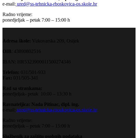
e-mail:
ured@ss-tehnicka-rboskovica-os.skole.hr
Radno vrijeme:
ponedjeljak – petak 7:00 – 15:00 h
Adresa škole:
Vukovarska 209, Osijek
OIB
: 43890802516
IBAN: HR5323900011500274346
Telefon:
031/501-933
Fax:
031/505-341
Rad sa strankama:
ponedjeljak- petak 10:00 – 13:30 h
Ravnateljica: Nada Pitinac, dipl. ing.
e-mail:
ured@ss-tehnicka-rboskovica-os.skole.hr
Radno vrijeme:
ponedjeljak – petak 7:00 – 15:00 h
Službenik za zaštitu osobnih podataka