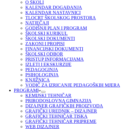
O ŠKOLI
KALENDAR DOGAĐANJA
KALENDAR NASTAVNICI
TLOCRT ŠKOLSKOG PROSTORA
NATJEČAJI
GODIŠNJI PLAN I PROGRAM
ŠKOLSKI KURIKUL
ŠKOLSKI DOKUMENTI
ZAKONI I PROPISI
FINANCIJSKI DOKUMENTI
ŠKOLSKI ODBOR
PRISTUP INFORMACIJAMA
IZLETI I EKSKURZIJE
PEDAGOGINJA
PSIHOLOGINJA
KNJIŽNICA
VODIČ ZA IZRICANJE PEDAGOŠKIH MJERA
PROGRAMI
KEMIJSKI TEHNIČAR
PRIRODOSLOVNA GIMNAZIJA
DIZAJNER GRAFIČKIH PROIZVODA
GRAFIČKI UREDNIK – DIZAJNER
GRAFIČKI TEHNIČAR TISKA
GRAFIČKI TEHNIČAR PRIPREME
WEB DIZAJNER