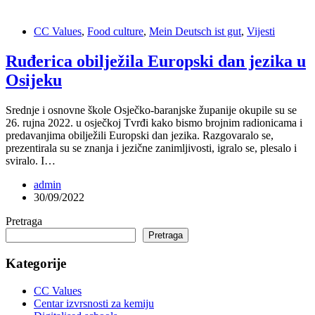
CC Values
,
Food culture
,
Mein Deutsch ist gut
,
Vijesti
Ruđerica obilježila Europski dan jezika u
Osijeku
Srednje i osnovne škole Osječko-baranjske županije okupile su se
26. rujna 2022. u osječkoj Tvrđi kako bismo brojnim radionicama i
predavanjima obilježili Europski dan jezika. Razgovaralo se,
prezentirala su se znanja i jezične zanimljivosti, igralo se, plesalo i
sviralo. I…
admin
30/09/2022
Pretraga
Pretraga
Kategorije
CC Values
Centar izvrsnosti za kemiju