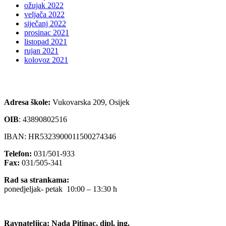
ožujak 2022
veljača 2022
siječanj 2022
prosinac 2021
listopad 2021
rujan 2021
kolovoz 2021
Adresa škole:
Vukovarska 209, Osijek
OIB
:
43890802516
IBAN: HR5323900011500274346
Telefon:
031/501-933
Fax:
031/505-341
Rad sa strankama:
ponedjeljak- petak 10:00 – 13:30 h
Ravnateljica: Nada Pitinac, dipl. ing.