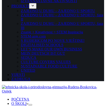
IZVANNASTAVNE AKTIVNOSTI
PROJEKTI
ZAJEDNO U DUHU – ZAJEDNO U SPORTU
ZAJEDNO U DUHU – ZAJEDNO U SPORTU, faza
II
ZAJEDNO U DUHU – ZAJEDNO U SPORTU, faza
III
Znanje + Kreativnost = STEM Inspiracija
STEM-anje.com
S RUĐERICOM PO NOVE VJEŠTINE!
DIGITALISED SCHOOLS
LET’S MAKE OUR OWN BUSINESS
MEIN DEUTSCH IST GUT
SEDUCA
CULTURE COVERS VALUES
SUSTAINABLE FOOD CULTURE
UNITED
VIJESTI
ZADRUGA
POČETNA
O ŠKOLI