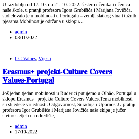
U razdoblju od 17. 10. do 21. 10. 2022. šestero učenika i učenica
naše škole, u pratnji profesora Igora Grubišića i Marijana Jovičića,
sudjelovalo je u mobilnosti u Portugalu – zemlji slatkog vina i tužnih
pjesama.Mobilnost je održana u sklopu…
admin
03/11/2022
CC Values
,
Vijesti
𝐄𝐫𝐚𝐬𝐦𝐮𝐬+ 𝐩𝐫𝐨𝐣𝐞𝐤𝐭-𝐂𝐮𝐥𝐭𝐮𝐫𝐞 𝐂𝐨𝐯𝐞𝐫𝐬
𝐕𝐚𝐥𝐮𝐞𝐬-𝐏𝐨𝐫𝐭𝐮𝐠𝐚𝐥
Još jedan tjedan mobilnosti u Ruđerici putujemo u Olhão, Portugal u
sklopu Erasmus+ projekta Culture Covers Values.Tema mobilnosti
su slijedeće vrijednosti: Odgovornost, Suradnja i Upornost.U pratnji
profesora Igor Grubišića i Marijana Jovičića naša ekipa je jučer
sretno sletjela na odredište,…
admin
17/10/2022