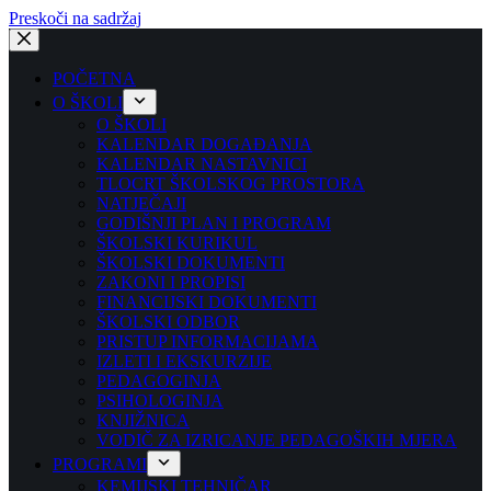
Preskoči na sadržaj
POČETNA
O ŠKOLI
O ŠKOLI
KALENDAR DOGAĐANJA
KALENDAR NASTAVNICI
TLOCRT ŠKOLSKOG PROSTORA
NATJEČAJI
GODIŠNJI PLAN I PROGRAM
ŠKOLSKI KURIKUL
ŠKOLSKI DOKUMENTI
ZAKONI I PROPISI
FINANCIJSKI DOKUMENTI
ŠKOLSKI ODBOR
PRISTUP INFORMACIJAMA
IZLETI I EKSKURZIJE
PEDAGOGINJA
PSIHOLOGINJA
KNJIŽNICA
VODIČ ZA IZRICANJE PEDAGOŠKIH MJERA
PROGRAMI
KEMIJSKI TEHNIČAR