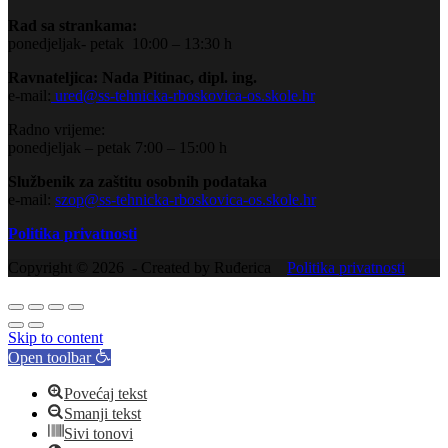
Rad sa strankama:
ponedjeljak- petak 10:00 – 13:30 h
Ravnateljica: Nada Pitinac, dipl. ing.
e-mail:
ured@ss-tehnicka-rboskovica-os.skole.hr
Radno vrijeme:
ponedjeljak – petak 7:00 – 15:00 h
Službenik za zaštitu osobnih podataka
e-mail:
szop@ss-tehnicka-rboskovica-os.skole.hr
Politika privatnosti
Copyright © 2026 - Created by Ruđerica
Politika privatnosti
Skip to content
Open toolbar
Povećaj tekst
Smanji tekst
Sivi tonovi