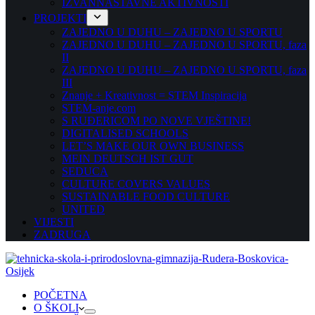
IZVANNASTAVNE AKTIVNOSTI
PROJEKTI
ZAJEDNO U DUHU – ZAJEDNO U SPORTU
ZAJEDNO U DUHU – ZAJEDNO U SPORTU, faza
II
ZAJEDNO U DUHU – ZAJEDNO U SPORTU, faza
III
Znanje + Kreativnost = STEM Inspiracija
STEM-anje.com
S RUĐERICOM PO NOVE VJEŠTINE!
DIGITALISED SCHOOLS
LET’S MAKE OUR OWN BUSINESS
MEIN DEUTSCH IST GUT
SEDUCA
CULTURE COVERS VALUES
SUSTAINABLE FOOD CULTURE
UNITED
VIJESTI
ZADRUGA
POČETNA
O ŠKOLI