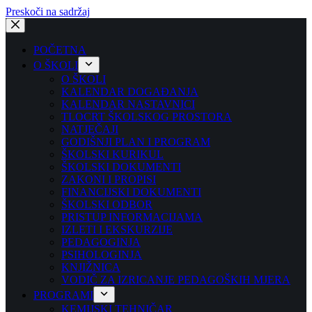
Preskoči na sadržaj
POČETNA
O ŠKOLI
O ŠKOLI
KALENDAR DOGAĐANJA
KALENDAR NASTAVNICI
TLOCRT ŠKOLSKOG PROSTORA
NATJEČAJI
GODIŠNJI PLAN I PROGRAM
ŠKOLSKI KURIKUL
ŠKOLSKI DOKUMENTI
ZAKONI I PROPISI
FINANCIJSKI DOKUMENTI
ŠKOLSKI ODBOR
PRISTUP INFORMACIJAMA
IZLETI I EKSKURZIJE
PEDAGOGINJA
PSIHOLOGINJA
KNJIŽNICA
VODIČ ZA IZRICANJE PEDAGOŠKIH MJERA
PROGRAMI
KEMIJSKI TEHNIČAR