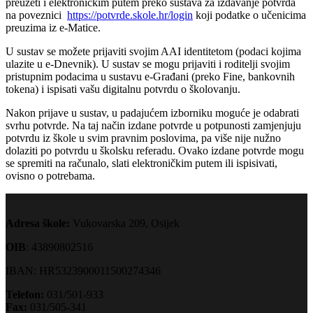
preuzeti i elektroničkim putem preko sustava za izdavanje potvrda
na poveznici
https://potvrde.skole.hr/login
koji podatke o učenicima
preuzima iz e-Matice.
U sustav se možete prijaviti svojim AAI identitetom (podaci kojima
ulazite u e-Dnevnik). U sustav se mogu prijaviti i roditelji svojim
pristupnim podacima u sustavu e-Građani (preko Fine, bankovnih
tokena) i ispisati vašu digitalnu potvrdu o školovanju.
Nakon prijave u sustav, u padajućem izborniku moguće je odabrati
svrhu potvrde.
Na taj način izdane potvrde u potpunosti zamjenjuju
potvrdu iz škole u svim pravnim poslovima, pa više nije nužno
dolaziti po potvrdu u školsku referadu. Ovako izdane potvrde mogu
se spremiti na računalo, slati elektroničkim putem ili ispisivati,
ovisno o potrebama.
Adresa škole:
Vukovarska 209, Osijek
OIB
: 43890802516
IBAN: HR5323900011500274346
Telefon:
031/501-933
Fax:
031/505-341