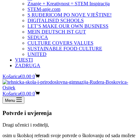
Znanje + Kreativnost = STEM Inspiracija
STEM-anje.com
S RUĐERICOM PO NOVE VJEŠTINE!
DIGITALISED SCHOOLS
LET’S MAKE OUR OWN BUSINESS
MEIN DEUTSCH IST GUT
SEDUCA
CULTURE COVERS VALUES
SUSTAINABLE FOOD CULTURE
UNITED
VIJESTI
ZADRUGA
Košarica
€
0.00
0
Košarica
€
0.00
0
Menu
Potvrde i uvjerenja
Dragi učenici i roditelji,
osim u školskoj referadi svoje potvrde o školovanju od sada možete