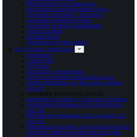
PRIRODOSLOVNA GIMNAZIJA
DIZAJNER GRAFIČKIH PROIZVODA
GRAFIČKI UREDNIK – DIZAJNER
GRAFIČKI TEHNIČAR TISKA
GRAFIČKI TEHNIČAR PRIPREME
WEB DIZAJNER
KOZMETIČAR
TEHNIČAR NUTRICIONIST
ZA UČENIKE I RODITELJE
RASPORED
E-DNEVNIK
POTVRDE
DUPLIKAT SVJEDODŽBE
UPUTE ZA PISANJE ZAVRŠNOG RADA
POPIS UDŽBENIKA ZA ŠKOLSKU GODINU
2026./27.
VREMENIK EKSKURZIJA 2025./26.
KRITERIJ ZA OCJENU VLADANJA UČENIKA
RAZREDNE INFORMACIJE ZA RODITELJE
2025./26.
PREDMETNE INFORMACIJE ZA RODITELJE
2025./26.
VREMENIK DODATNE NASTAVE/DOPUNSKE
NASTAVE/ DRŽAVNE MATURE 2025./2026.