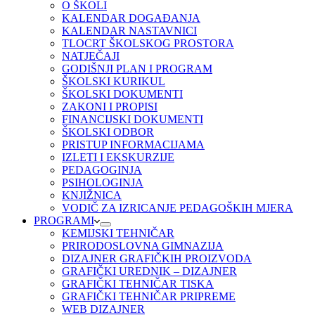
O ŠKOLI
KALENDAR DOGAĐANJA
KALENDAR NASTAVNICI
TLOCRT ŠKOLSKOG PROSTORA
NATJEČAJI
GODIŠNJI PLAN I PROGRAM
ŠKOLSKI KURIKUL
ŠKOLSKI DOKUMENTI
ZAKONI I PROPISI
FINANCIJSKI DOKUMENTI
ŠKOLSKI ODBOR
PRISTUP INFORMACIJAMA
IZLETI I EKSKURZIJE
PEDAGOGINJA
PSIHOLOGINJA
KNJIŽNICA
VODIČ ZA IZRICANJE PEDAGOŠKIH MJERA
PROGRAMI
KEMIJSKI TEHNIČAR
PRIRODOSLOVNA GIMNAZIJA
DIZAJNER GRAFIČKIH PROIZVODA
GRAFIČKI UREDNIK – DIZAJNER
GRAFIČKI TEHNIČAR TISKA
GRAFIČKI TEHNIČAR PRIPREME
WEB DIZAJNER