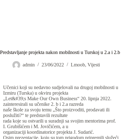
Predstavljanje projekta nakon mobilnosti u Turskoj u 2.a i 2.b
admin
23/06/2022
Lmoob
,
Vijesti
Učenici koji su nedavno sudjelovali na drugoj mobilnosti u
Izmiru (Turska) u okviru projekta
„Let&#39;s Make Our Own Business“ 20. lipnja 2022.
zainteresirali su učenike 2. b i 2.a razreda
naše škole za svoju temu „Što proizvoditi, prodavati ili
poslužiti?“ te predstavili rezultate
rada koje su ostvarili u suradnji sa svojim mentorima prof.
I. Grubišićem i M. Jovičićem, a u
organizaciji koordinatorice projekta J. Sudarić.
Osim prezentacije, koju su tom prigodom pripremili služeći