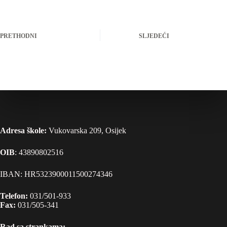
PRETHODNI
SLJEDEĆI
Adresa škole:
Vukovarska 209, Osijek
OIB
: 43890802516
IBAN: HR5323900011500274346
Telefon:
031/501-933
Fax:
031/505-341
Rad sa strankama: