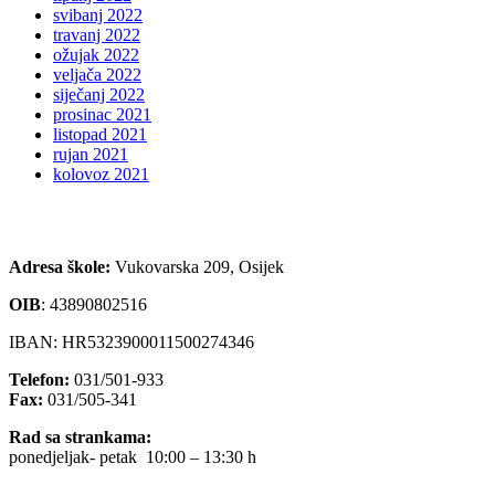
svibanj 2022
travanj 2022
ožujak 2022
veljača 2022
siječanj 2022
prosinac 2021
listopad 2021
rujan 2021
kolovoz 2021
Adresa škole:
Vukovarska 209, Osijek
OIB
:
43890802516
IBAN: HR5323900011500274346
Telefon:
031/501-933
Fax:
031/505-341
Rad sa strankama:
ponedjeljak- petak 10:00 – 13:30 h