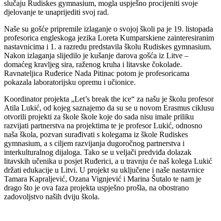
slučaju Rudiskes gymnasium, mogla uspješno procijeniti svoje
djelovanje te unaprijediti svoj rad.
Naše su gošće pripremile izlaganje o svojoj školi pa je 19. listopada
profesorica engleskoga jezika Loreta Kumparskiene zainteresiranim
nastavnicima i 1. a razredu predstavila školu Rudiskes gymnasium.
Nakon izlaganja slijedilo je kušanje darova gošća iz Litve –
domaćeg kravljeg sira, raženog kruha i litavske čokolade.
Ravnateljica Ruđerice Nada Pitinac potom je profesoricama
pokazala laboratorijsku opremu i učionice.
Koordinator projekta „Let’s break the ice“ za našu je školu profesor
Atila Lukić, od kojeg saznajemo da su se u novom Erasmus ciklusu
otvorili projekti za škole škole koje do sada nisu imale priliku
razvijati partnerstva na projektima te je profesor Lukić, odnosno
naša škola, pozvan surađivati s kolegama iz škole Rudiskes
gymnasium, a s ciljem razvijanja dugoročnog partnerstva i
interkulturalnog dijaloga. Tako se u veljači predviđa dolazak
litavskih učenika u posjet Ruđerici, a u travnju će naš kolega Lukić
držati edukacije u Litvi. U projekt su uključene i naše nastavnice
Tamara Kapraljević, Ozana Vignjević i Marina Šutalo te nam je
drago što je ova faza projekta uspješno prošla, na obostrano
zadovoljstvo naših dviju škola.