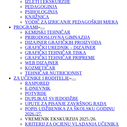
IZLETI I EKSKURZIJE
PEDAGOGINJA
PSIHOLOGINJA
KNJIŽNICA
VODIČ ZA IZRICANJE PEDAGOŠKIH MJERA
PROGRAMI
KEMIJSKI TEHNIČAR
PRIRODOSLOVNA GIMNAZIJA
DIZAJNER GRAFIČKIH PROIZVODA
GRAFIČKI UREDNIK – DIZAJNER
GRAFIČKI TEHNIČAR TISKA
GRAFIČKI TEHNIČAR PRIPREME
WEB DIZAJNER
KOZMETIČAR
TEHNIČAR NUTRICIONIST
ZA UČENIKE I RODITELJE
RASPORED
E-DNEVNIK
POTVRDE
DUPLIKAT SVJEDODŽBE
UPUTE ZA PISANJE ZAVRŠNOG RADA
POPIS UDŽBENIKA ZA ŠKOLSKU GODINU
2026./27.
VREMENIK EKSKURZIJA 2025./26.
KRITERIJ ZA OCJENU VLADANJA UČENIKA