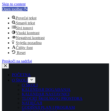
Skip to content
Open toolbar
Povećaj tekst
Smanji tekst
Sivi tonovi
Visoki kontrast
Negativni kontrast
Svjetla pozadina
Čitljiv font
Reset
Preskoči na sadržaj
POČETNA
O ŠKOLI
O ŠKOLI
KALENDAR DOGAĐANJA
KALENDAR NASTAVNICI
TLOCRT ŠKOLSKOG PROSTORA
NATJEČAJI
GODIŠNJI PLAN I PROGRAM