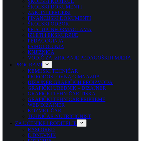
ŠKOLSKI KURIKUL
ŠKOLSKI DOKUMENTI
ZAKONI I PROPISI
FINANCIJSKI DOKUMENTI
ŠKOLSKI ODBOR
PRISTUP INFORMACIJAMA
IZLETI I EKSKURZIJE
PEDAGOGINJA
PSIHOLOGINJA
KNJIŽNICA
VODIČ ZA IZRICANJE PEDAGOŠKIH MJERA
PROGRAMI
KEMIJSKI TEHNIČAR
PRIRODOSLOVNA GIMNAZIJA
DIZAJNER GRAFIČKIH PROIZVODA
GRAFIČKI UREDNIK – DIZAJNER
GRAFIČKI TEHNIČAR TISKA
GRAFIČKI TEHNIČAR PRIPREME
WEB DIZAJNER
KOZMETIČAR
TEHNIČAR NUTRICIONIST
ZA UČENIKE I RODITELJE
RASPORED
E-DNEVNIK
POTVRDE