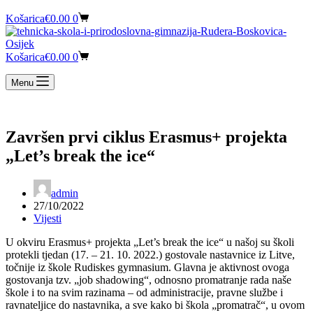
Košarica
€
0.00
0
Košarica
€
0.00
0
Menu
Završen prvi ciklus Erasmus+ projekta
„Let’s break the ice“
admin
27/10/2022
Vijesti
U okviru Erasmus+ projekta „Let’s break the ice“ u našoj su školi
protekli tjedan (17. – 21. 10. 2022.) gostovale nastavnice iz Litve,
točnije iz škole Rudiskes gymnasium. Glavna je aktivnost ovoga
gostovanja tzv. „job shadowing“, odnosno promatranje rada naše
škole i to na svim razinama – od administracije, pravne službe i
ravnateljice do nastavnika, a sve kako bi škola „promatrač“, u ovom