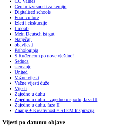
CC Values
Centar izvrsnosti za kemiju
Digitalised schools
Food culture
Izleti i ekskurzije
Lmoob
Mein Deutsch ist gut
Natječaji
obavijesti
Psihologinja
S Ruđericom po nove vještine!
Seduca
stemanje
United
Važne vijesti
Važne vijesti duže
Vijesti
Zajedno u duhu
Zajedno u duhu – zajedno u sportu, faza III
Zajedno u duhu, faza II
Znanje + Kreativnost = STEM Inspiracija
Vijesti po datumu objave