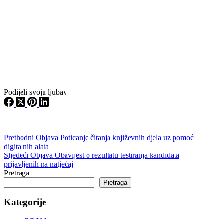
Podijeli svoju ljubav
Prethodni
Objava
Poticanje čitanja književnih djela uz pomoć
digitalnih alata
Sljedeći
Objava
Obavijest o rezultatu testiranja kandidata
prijavljenih na natječaj
Pretraga
Pretraga
Kategorije