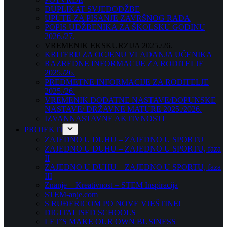
DUPLIKAT SVJEDODŽBE
UPUTE ZA PISANJE ZAVRŠNOG RADA
POPIS UDŽBENIKA ZA ŠKOLSKU GODINU
2026./27.
VREMENIK EKSKURZIJA 2025./26.
KRITERIJ ZA OCJENU VLADANJA UČENIKA
RAZREDNE INFORMACIJE ZA RODITELJE
2025./26.
PREDMETNE INFORMACIJE ZA RODITELJE
2025./26.
VREMENIK DODATNE NASTAVE/DOPUNSKE
NASTAVE/ DRŽAVNE MATURE 2025./2026.
IZVANNASTAVNE AKTIVNOSTI
PROJEKTI
ZAJEDNO U DUHU – ZAJEDNO U SPORTU
ZAJEDNO U DUHU – ZAJEDNO U SPORTU, faza
II
ZAJEDNO U DUHU – ZAJEDNO U SPORTU, faza
III
Znanje + Kreativnost = STEM Inspiracija
STEM-anje.com
S RUĐERICOM PO NOVE VJEŠTINE!
DIGITALISED SCHOOLS
LET’S MAKE OUR OWN BUSINESS