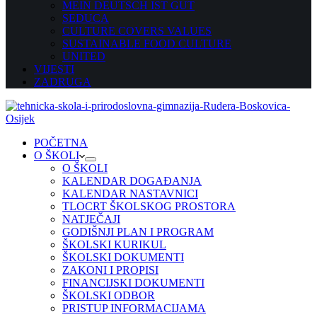
MEIN DEUTSCH IST GUT
SEDUCA
CULTURE COVERS VALUES
SUSTAINABLE FOOD CULTURE
UNITED
VIJESTI
ZADRUGA
POČETNA
O ŠKOLI
O ŠKOLI
KALENDAR DOGAĐANJA
KALENDAR NASTAVNICI
TLOCRT ŠKOLSKOG PROSTORA
NATJEČAJI
GODIŠNJI PLAN I PROGRAM
ŠKOLSKI KURIKUL
ŠKOLSKI DOKUMENTI
ZAKONI I PROPISI
FINANCIJSKI DOKUMENTI
ŠKOLSKI ODBOR
PRISTUP INFORMACIJAMA