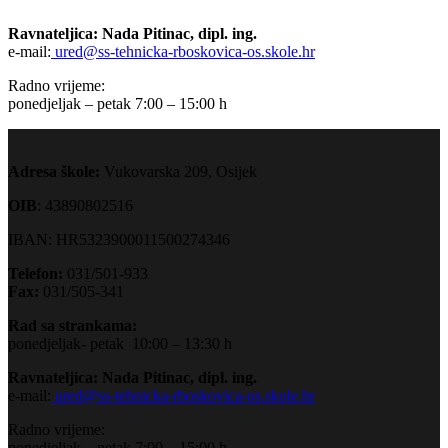
Ravnateljica: Nada Pitinac, dipl. ing.
e-mail:
ured@ss-tehnicka-rboskovica-os.skole.hr
Radno vrijeme:
ponedjeljak – petak 7:00 – 15:00 h
Adresa škole:
Vukovarska 209, Osijek
OIB
: 43890802516
IBAN: HR5323900011500274346
Telefon:
031/501-933
Fax:
031/505-341
Rad sa strankama:
ponedjeljak- petak 10:00 – 13:30 h
Ravnateljica: Nada Pitinac, dipl. ing.
e-mail:
ured@ss-tehnicka-rboskovica-os.skole.hr
Radno vrijeme:
ponedjeljak – petak 7:00 – 15:00 h