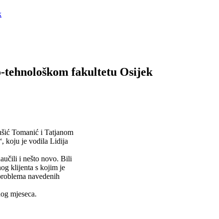
o-tehnološkom fakultetu Osijek
Bušić Tomanić i Tatjanom
, koju je vodila Lidija
aučili i nešto novo. Bili
og klijenta s kojim je
a problema navedenih
nog mjeseca.