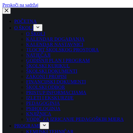
Preskoči na sadržaj
POČETNA
O ŠKOLI
O ŠKOLI
KALENDAR DOGAĐANJA
KALENDAR NASTAVNICI
TLOCRT ŠKOLSKOG PROSTORA
NATJEČAJI
GODIŠNJI PLAN I PROGRAM
ŠKOLSKI KURIKUL
ŠKOLSKI DOKUMENTI
ZAKONI I PROPISI
FINANCIJSKI DOKUMENTI
ŠKOLSKI ODBOR
PRISTUP INFORMACIJAMA
IZLETI I EKSKURZIJE
PEDAGOGINJA
PSIHOLOGINJA
KNJIŽNICA
VODIČ ZA IZRICANJE PEDAGOŠKIH MJERA
PROGRAMI
KEMIJSKI TEHNIČAR