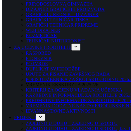
PRIRODOSLOVNA GIMNAZIJA
DIZAJNER GRAFIČKIH PROIZVODA
GRAFIČKI UREDNIK – DIZAJNER
GRAFIČKI TEHNIČAR TISKA
GRAFIČKI TEHNIČAR PRIPREME
WEB DIZAJNER
KOZMETIČAR
TEHNIČAR NUTRICIONIST
ZA UČENIKE I RODITELJE
RASPORED
E-DNEVNIK
POTVRDE
DUPLIKAT SVJEDODŽBE
UPUTE ZA PISANJE ZAVRŠNOG RADA
POPIS UDŽBENIKA ZA ŠKOLSKU GODINU 2026./
VREMENIK EKSKURZIJA 2025./26.
KRITERIJ ZA OCJENU VLADANJA UČENIKA
RAZREDNE INFORMACIJE ZA RODITELJE 2025./
PREDMETNE INFORMACIJE ZA RODITELJE 2025.
VREMENIK DODATNE NASTAVE/DOPUNSKE NAST
IZVANNASTAVNE AKTIVNOSTI
PROJEKTI
ZAJEDNO U DUHU – ZAJEDNO U SPORTU
ZAJEDNO U DUHU – ZAJEDNO U SPORTU, faza I