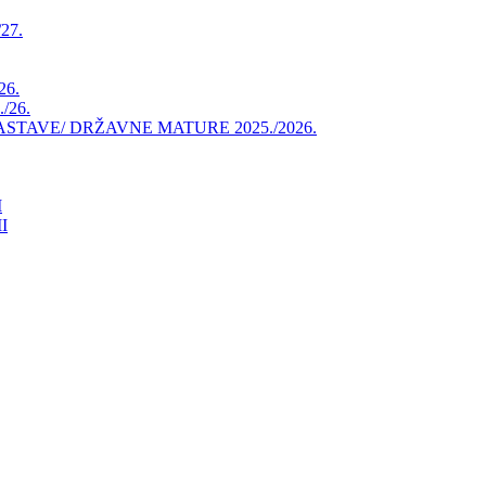
27.
26.
/26.
AVE/ DRŽAVNE MATURE 2025./2026.
I
I