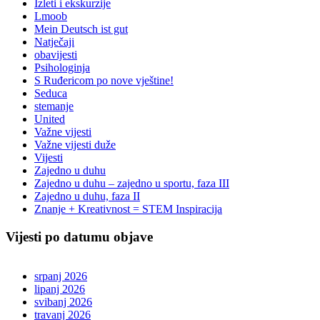
Izleti i ekskurzije
Lmoob
Mein Deutsch ist gut
Natječaji
obavijesti
Psihologinja
S Ruđericom po nove vještine!
Seduca
stemanje
United
Važne vijesti
Važne vijesti duže
Vijesti
Zajedno u duhu
Zajedno u duhu – zajedno u sportu, faza III
Zajedno u duhu, faza II
Znanje + Kreativnost = STEM Inspiracija
Vijesti po datumu objave
srpanj 2026
lipanj 2026
svibanj 2026
travanj 2026