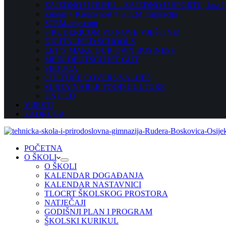
ZAJEDNO U DUHU – ZAJEDNO U SPORTU, faza II
Znanje + Kreativnost = STEM Inspiracija
STEM-anje.com
S RUĐERICOM PO NOVE VJEŠTINE!
DIGITALISED SCHOOLS
LET’S MAKE OUR OWN BUSINESS
MEIN DEUTSCH IST GUT
SEDUCA
CULTURE COVERS VALUES
SUSTAINABLE FOOD CULTURE
UNITED
VIJESTI
ZADRUGA
POČETNA
O ŠKOLI
O ŠKOLI
KALENDAR DOGAĐANJA
KALENDAR NASTAVNICI
TLOCRT ŠKOLSKOG PROSTORA
NATJEČAJI
GODIŠNJI PLAN I PROGRAM
ŠKOLSKI KURIKUL