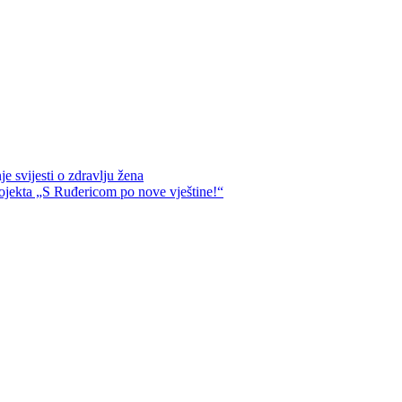
e svijesti o zdravlju žena
ojekta „S Ruđericom po nove vještine!“