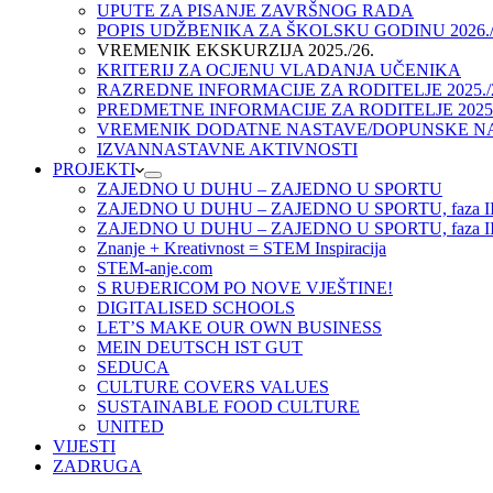
UPUTE ZA PISANJE ZAVRŠNOG RADA
POPIS UDŽBENIKA ZA ŠKOLSKU GODINU 2026./
VREMENIK EKSKURZIJA 2025./26.
KRITERIJ ZA OCJENU VLADANJA UČENIKA
RAZREDNE INFORMACIJE ZA RODITELJE 2025./
PREDMETNE INFORMACIJE ZA RODITELJE 2025.
VREMENIK DODATNE NASTAVE/DOPUNSKE NAST
IZVANNASTAVNE AKTIVNOSTI
PROJEKTI
ZAJEDNO U DUHU – ZAJEDNO U SPORTU
ZAJEDNO U DUHU – ZAJEDNO U SPORTU, faza I
ZAJEDNO U DUHU – ZAJEDNO U SPORTU, faza II
Znanje + Kreativnost = STEM Inspiracija
STEM-anje.com
S RUĐERICOM PO NOVE VJEŠTINE!
DIGITALISED SCHOOLS
LET’S MAKE OUR OWN BUSINESS
MEIN DEUTSCH IST GUT
SEDUCA
CULTURE COVERS VALUES
SUSTAINABLE FOOD CULTURE
UNITED
VIJESTI
ZADRUGA