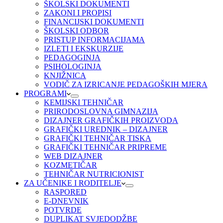
ŠKOLSKI DOKUMENTI
ZAKONI I PROPISI
FINANCIJSKI DOKUMENTI
ŠKOLSKI ODBOR
PRISTUP INFORMACIJAMA
IZLETI I EKSKURZIJE
PEDAGOGINJA
PSIHOLOGINJA
KNJIŽNICA
VODIČ ZA IZRICANJE PEDAGOŠKIH MJERA
PROGRAMI
KEMIJSKI TEHNIČAR
PRIRODOSLOVNA GIMNAZIJA
DIZAJNER GRAFIČKIH PROIZVODA
GRAFIČKI UREDNIK – DIZAJNER
GRAFIČKI TEHNIČAR TISKA
GRAFIČKI TEHNIČAR PRIPREME
WEB DIZAJNER
KOZMETIČAR
TEHNIČAR NUTRICIONIST
ZA UČENIKE I RODITELJE
RASPORED
E-DNEVNIK
POTVRDE
DUPLIKAT SVJEDODŽBE