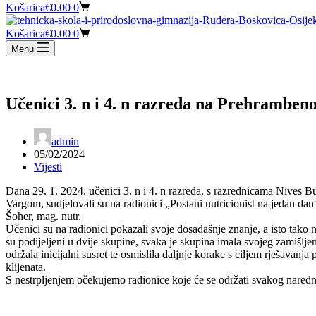
Košarica
€
0.00
0
Košarica
€
0.00
0
Menu
Učenici 3. n i 4. n razreda na Prehramben
admin
05/02/2024
Vijesti
Dana 29. 1. 2024. učenici 3. n i 4. n razreda, s razrednicama Nives 
Vargom, sudjelovali su na radionici „Postani nutricionist na jedan dan“
Šoher, mag. nutr.
Učenici su na radionici pokazali svoje dosadašnje znanje, a isto tako n
su podijeljeni u dvije skupine, svaka je skupina imala svojeg zamišljen
održala inicijalni susret te osmislila daljnje korake s ciljem rješavanj
klijenata.
S nestrpljenjem očekujemo radionice koje će se održati svakog nared