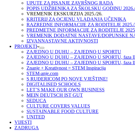
UPUTE ZA PISANJE ZAVRŠNOG RADA
POPIS UDŽBENIKA ZA ŠKOLSKU GODINU 2026./
VREMENIK EKSKURZIJA 2025./26.
KRITERIJ ZA OCJENU VLADANJA UČENIKA
RAZREDNE INFORMACIJE ZA RODITELJE 2025./
PREDMETNE INFORMACIJE ZA RODITELJE 2025.
VREMENIK DODATNE NASTAVE/DOPUNSKE NAST
IZVANNASTAVNE AKTIVNOSTI
PROJEKTI
ZAJEDNO U DUHU – ZAJEDNO U SPORTU
ZAJEDNO U DUHU – ZAJEDNO U SPORTU, faza I
ZAJEDNO U DUHU – ZAJEDNO U SPORTU, faza II
Znanje + Kreativnost = STEM Inspiracija
STEM-anje.com
S RUĐERICOM PO NOVE VJEŠTINE!
DIGITALISED SCHOOLS
LET’S MAKE OUR OWN BUSINESS
MEIN DEUTSCH IST GUT
SEDUCA
CULTURE COVERS VALUES
SUSTAINABLE FOOD CULTURE
UNITED
VIJESTI
ZADRUGA