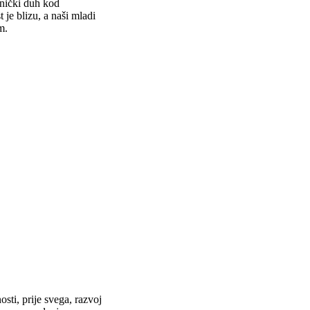
tnički duh kod
 je blizu, a naši mladi
m.
i, prije svega, razvoj