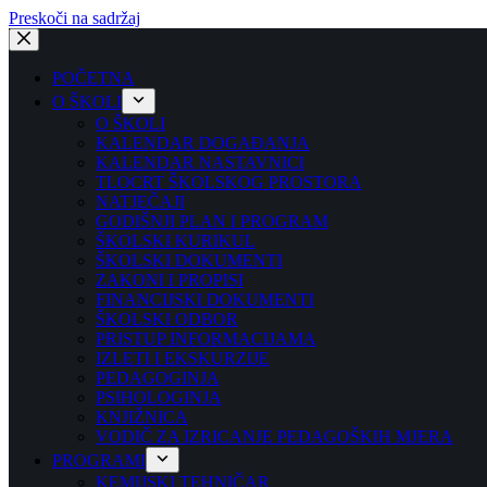
Preskoči na sadržaj
POČETNA
O ŠKOLI
O ŠKOLI
KALENDAR DOGAĐANJA
KALENDAR NASTAVNICI
TLOCRT ŠKOLSKOG PROSTORA
NATJEČAJI
GODIŠNJI PLAN I PROGRAM
ŠKOLSKI KURIKUL
ŠKOLSKI DOKUMENTI
ZAKONI I PROPISI
FINANCIJSKI DOKUMENTI
ŠKOLSKI ODBOR
PRISTUP INFORMACIJAMA
IZLETI I EKSKURZIJE
PEDAGOGINJA
PSIHOLOGINJA
KNJIŽNICA
VODIČ ZA IZRICANJE PEDAGOŠKIH MJERA
PROGRAMI
KEMIJSKI TEHNIČAR