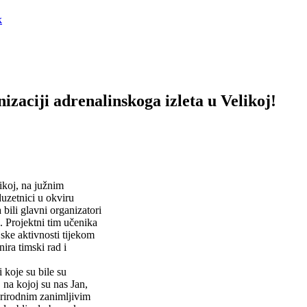
zaciji adrenalinskoga izleta u Velikoj!
ikoj, na južnim
uzetnici u okviru
li glavni organizatori
e. Projektni tim učenika
ske aktivnosti tijekom
ira timski rad i
 koje su bile su
 na kojoj su nas Jan,
prirodnim zanimljivim