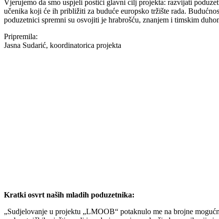
Vjerujemo da smo uspjeli postići glavni cilj projekta: razvijati poduze
učenika koji će ih približiti za buduće europsko tržište rada. Budućnost
poduzetnici spremni su osvojiti je hrabrošću, znanjem i timskim duho
Pripremila:
Jasna Sudarić, koordinatorica projekta
Kratki osvrt naših mladih poduzetnika:
„Sudjelovanje u projektu „LMOOB“ potaknulo me na brojne mogućnost