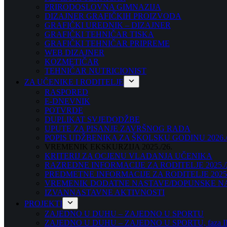
PRIRODOSLOVNA GIMNAZIJA
DIZAJNER GRAFIČKIH PROIZVODA
GRAFIČKI UREDNIK – DIZAJNER
GRAFIČKI TEHNIČAR TISKA
GRAFIČKI TEHNIČAR PRIPREME
WEB DIZAJNER
KOZMETIČAR
TEHNIČAR NUTRICIONIST
ZA UČENIKE I RODITELJE
RASPORED
E-DNEVNIK
POTVRDE
DUPLIKAT SVJEDODŽBE
UPUTE ZA PISANJE ZAVRŠNOG RADA
POPIS UDŽBENIKA ZA ŠKOLSKU GODINU 2026./
VREMENIK EKSKURZIJA 2025./26.
KRITERIJ ZA OCJENU VLADANJA UČENIKA
RAZREDNE INFORMACIJE ZA RODITELJE 2025./
PREDMETNE INFORMACIJE ZA RODITELJE 2025.
VREMENIK DODATNE NASTAVE/DOPUNSKE NAST
IZVANNASTAVNE AKTIVNOSTI
PROJEKTI
ZAJEDNO U DUHU – ZAJEDNO U SPORTU
ZAJEDNO U DUHU – ZAJEDNO U SPORTU, faza I