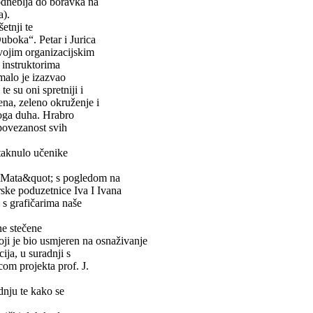
odneblja do boravka na
a).
etnji te
uboka“. Petar i Jurica
svojim organizacijskim
 instruktorima
malo je izazvao
e su oni spretniji i
rena, zeleno okruženje i
koga duha. Hrabro
povezanost svih
otaknulo učenike
a Mata&quot; s pogledom na
rske poduzetnice Iva I Ivana
 s grafičarima naše
ne stečene
i je bio usmjeren na osnaživanje
ja, u suradnji s
com projekta prof. J.
dnju te kako se