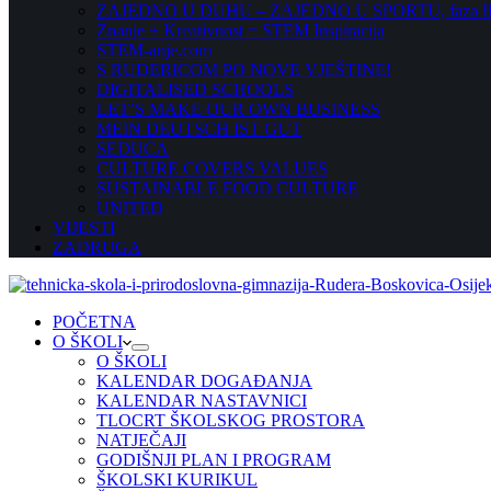
ZAJEDNO U DUHU – ZAJEDNO U SPORTU, faza II
Znanje + Kreativnost = STEM Inspiracija
STEM-anje.com
S RUĐERICOM PO NOVE VJEŠTINE!
DIGITALISED SCHOOLS
LET’S MAKE OUR OWN BUSINESS
MEIN DEUTSCH IST GUT
SEDUCA
CULTURE COVERS VALUES
SUSTAINABLE FOOD CULTURE
UNITED
VIJESTI
ZADRUGA
POČETNA
O ŠKOLI
O ŠKOLI
KALENDAR DOGAĐANJA
KALENDAR NASTAVNICI
TLOCRT ŠKOLSKOG PROSTORA
NATJEČAJI
GODIŠNJI PLAN I PROGRAM
ŠKOLSKI KURIKUL