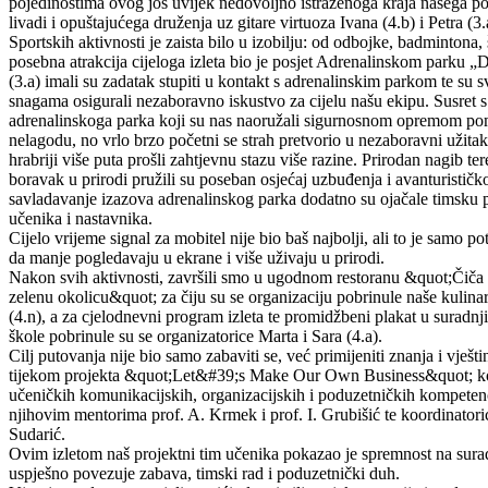
pojedinostima ovog još uvijek nedovoljno istraženoga kraja našega p
livadi i opuštajućega druženja uz gitare virtuoza Ivana (4.b) i Petra (3.
Sportskih aktivnosti je zaista bilo u izobilju: od odbojke, badmintona, š
posebna atrakcija cijeloga izleta bio je posjet Adrenalinskom parku „D
(3.a) imali su zadatak stupiti u kontakt s adrenalinskim parkom te su 
snagama osigurali nezaboravno iskustvo za cijelu našu ekipu. Susret s
adrenalinskoga parka koji su nas naoružali sigurnosnom opremom po
nelagodu, no vrlo brzo početni se strah pretvorio u nezaboravni užitak t
hrabriji više puta prošli zahtjevnu stazu više razine. Prirodan nagib te
boravak u prirodi pružili su poseban osjećaj uzbuđenja i avanturistič
savladavanje izazova adrenalinskog parka dodatno su ojačale timsku 
učenika i nastavnika.
Cijelo vrijeme signal za mobitel nije bio baš najbolji, ali to je samo p
da manje pogledavaju u ekrane i više uživaju u prirodi.
Nakon svih aktivnosti, završili smo u ugodnom restoranu &quot;Čič
zelenu okolicu&quot; za čiju su se organizaciju pobrinule naše kulina
(4.n), a za cjelodnevni program izleta te promidžbeni plakat u suradnji
škole pobrinule su se organizatorice Marta i Sara (4.a).
Cilj putovanja nije bio samo zabaviti se, već primijeniti znanja i vješti
tijekom projekta &quot;Let&#39;s Make Our Own Business&quot; koj
učeničkih komunikacijskih, organizacijskih i poduzetničkih kompetenci
njihovim mentorima prof. A. Krmek i prof. I. Grubišić te koordinatori
Sudarić.
Ovim izletom naš projektni tim učenika pokazao je spremnost na sura
uspješno povezuje zabava, timski rad i poduzetnički duh.