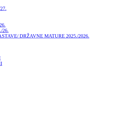
27.
26.
/26.
AVE/ DRŽAVNE MATURE 2025./2026.
I
I