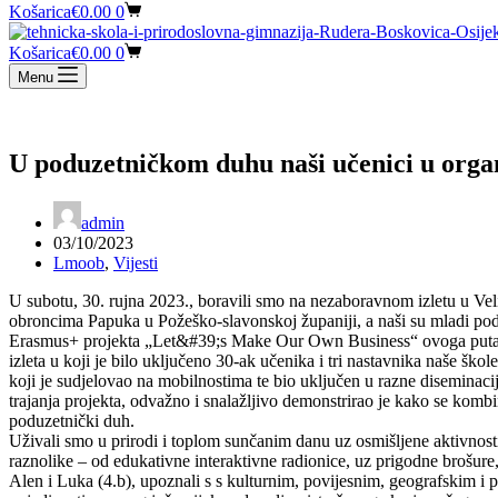
Košarica
€
0.00
0
Košarica
€
0.00
0
Menu
U poduzetničkom duhu naši učenici u organi
admin
03/10/2023
Lmoob
,
Vijesti
U subotu, 30. rujna 2023., boravili smo na nezaboravnom izletu u Vel
obroncima Papuka u Požeško-slavonskoj županiji, a naši su mladi pod
Erasmus+ projekta „Let&#39;s Make Our Own Business“ ovoga puta bi
izleta u koji je bilo uključeno 30-ak učenika i tri nastavnika naše škol
koji je sudjelovao na mobilnostima te bio uključen u razne diseminacij
trajanja projekta, odvažno i snalažljivo demonstrirao je kako se kombin
poduzetnički duh.
Uživali smo u prirodi i toplom sunčanim danu uz osmišljene aktivnosti
raznolike – od edukativne interaktivne radionice, uz prigodne brošure,
Alen i Luka (4.b), upoznali s s kulturnim, povijesnim, geografskim i 