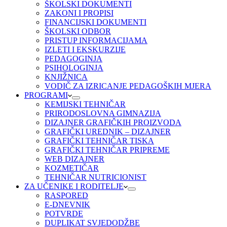
ŠKOLSKI DOKUMENTI
ZAKONI I PROPISI
FINANCIJSKI DOKUMENTI
ŠKOLSKI ODBOR
PRISTUP INFORMACIJAMA
IZLETI I EKSKURZIJE
PEDAGOGINJA
PSIHOLOGINJA
KNJIŽNICA
VODIČ ZA IZRICANJE PEDAGOŠKIH MJERA
PROGRAMI
KEMIJSKI TEHNIČAR
PRIRODOSLOVNA GIMNAZIJA
DIZAJNER GRAFIČKIH PROIZVODA
GRAFIČKI UREDNIK – DIZAJNER
GRAFIČKI TEHNIČAR TISKA
GRAFIČKI TEHNIČAR PRIPREME
WEB DIZAJNER
KOZMETIČAR
TEHNIČAR NUTRICIONIST
ZA UČENIKE I RODITELJE
RASPORED
E-DNEVNIK
POTVRDE
DUPLIKAT SVJEDODŽBE