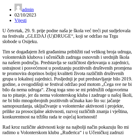
admin
02/10/2023
Vijesti
U četvrtak, 29. 9. prije podne naša je škola već treći put sudjelovala
na festivalu „GLEDAJ (U)DRUGE“, koji se održao na Trgu
slobode u Osijeku.
Tim se događajem želi građanima približiti rad velikog broja udruga,
volonterskih klubova i učeničkih zadruga osnovnih i srednjih škola
na našem području. Predstavlja se različitost djelovanja u zajednici,
ustrajnost i posvećenost u postizanju pozitivnih društvenih promjena
te promovira doprinos boljoj kvaliteti života različitih društvenih
grupa u lokalnoj zajednici.
Posljednji je put predstavljanje bilo 2019.
godine, a ovogodišnji se festival održao pod motom „Čega sve ne bi
bilo da nema udruga“. Zbog toga
smo se mi pridružili odgovorima
na to pitanje, jer da nema volonterskog kluba i zadruge u našoj školi,
ne bi bilo mnogobrojnih pozitivnih učinaka kao što su: jačanje
samopouzdanja, uključivanje u volonterske aktivnosti i projekte,
prilike za prosocijalne aktivnosti, razvoj različitih znanja i vještina,
konkurentnost na tržištu rada te osjećaj korisnosti!
Rad kroz različite aktivnosti koje na najbolji način pokazuju što mi
radimo u Volonterskom klubu „Ruđerica“ i u Učeničkoj zadruzi