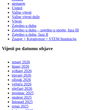
stemanje
United
Važne vijesti
Važne vijesti duže
Vijesti
Zajedno u duhu
Zajedno u duhu – zajedno u sportu, faza III
Zajedno u duhu, faza II
Znanje + Kreativnost = STEM Inspiracija
Vijesti po datumu objave
srpanj 2026
lipanj 2026
svibanj 2026
travanj 2026
ožujak 2026
veljača 2026
siječanj 2026
prosinac 2025
studeni 2025
listopad 2025
rujan 2025