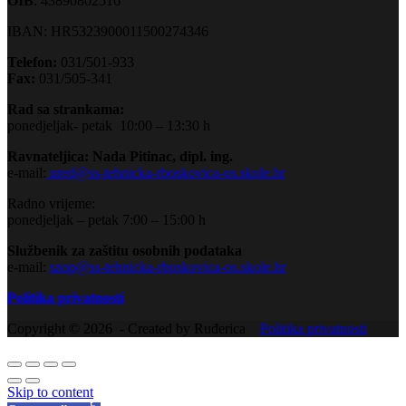
OIB
: 43890802516
IBAN: HR5323900011500274346
Telefon:
031/501-933
Fax:
031/505-341
Rad sa strankama:
ponedjeljak- petak 10:00 – 13:30 h
Ravnateljica: Nada Pitinac, dipl. ing.
e-mail:
ured@ss-tehnicka-rboskovica-os.skole.hr
Radno vrijeme:
ponedjeljak – petak 7:00 – 15:00 h
Službenik za zaštitu osobnih podataka
e-mail:
szop@ss-tehnicka-rboskovica-os.skole.hr
Politika privatnosti
Copyright © 2026 - Created by Ruđerica
Politika privatnosti
Skip to content