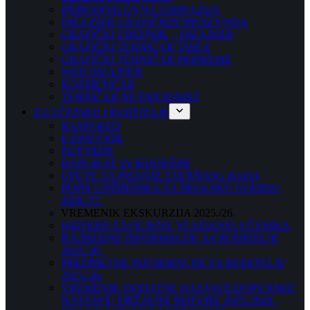
PRIRODOSLOVNA GIMNAZIJA
DIZAJNER GRAFIČKIH PROIZVODA
GRAFIČKI UREDNIK – DIZAJNER
GRAFIČKI TEHNIČAR TISKA
GRAFIČKI TEHNIČAR PRIPREME
WEB DIZAJNER
KOZMETIČAR
TEHNIČAR NUTRICIONIST
ZA UČENIKE I RODITELJE
RASPORED
E-DNEVNIK
POTVRDE
DUPLIKAT SVJEDODŽBE
UPUTE ZA PISANJE ZAVRŠNOG RADA
POPIS UDŽBENIKA ZA ŠKOLSKU GODINU
2026./27.
VREMENIK EKSKURZIJA 2025./26.
KRITERIJ ZA OCJENU VLADANJA UČENIKA
RAZREDNE INFORMACIJE ZA RODITELJE
2025./26.
PREDMETNE INFORMACIJE ZA RODITELJE
2025./26.
VREMENIK DODATNE NASTAVE/DOPUNSKE
NASTAVE/ DRŽAVNE MATURE 2025./2026.