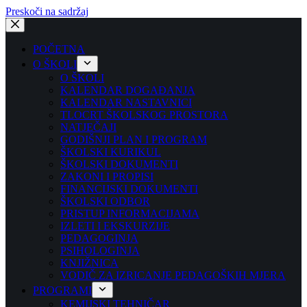
Preskoči na sadržaj
POČETNA
O ŠKOLI
O ŠKOLI
KALENDAR DOGAĐANJA
KALENDAR NASTAVNICI
TLOCRT ŠKOLSKOG PROSTORA
NATJEČAJI
GODIŠNJI PLAN I PROGRAM
ŠKOLSKI KURIKUL
ŠKOLSKI DOKUMENTI
ZAKONI I PROPISI
FINANCIJSKI DOKUMENTI
ŠKOLSKI ODBOR
PRISTUP INFORMACIJAMA
IZLETI I EKSKURZIJE
PEDAGOGINJA
PSIHOLOGINJA
KNJIŽNICA
VODIČ ZA IZRICANJE PEDAGOŠKIH MJERA
PROGRAMI
KEMIJSKI TEHNIČAR