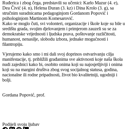
Ruđerica i zbog čega, predstavili su učenici: Karlo Mazur (4. e),
Dea Čivić (4. n), Helena Đuran (3. kz) i Dina Krolo (3. g), sa
stručnim suradnicama pedagoginjom Gordanom Popović i
psihologinjom Martinom Komesarović.
Kako se moglo čuti, svi volonteri, organizacije i škole koje su bile u
središtu grada, svojim djelovanjem i primjerom zauzeli su se za
demokratske vrijednosti i ljudska prava, poštovanje različitosti,
humanost, nenasilje, slobodu izbora, jednake mogućnosti i
filantropiju.
Vjerujemo kako smo i mi dali svoj doprinos ostvarivanju cilja
manifestacije, tj. približili građanima sve aktivnosti koje naša škola
nudi zajednici kako bi, osobito onima koji su najosjetljiviji i onima
koji su na margini društva zbog svog socijalnog statusa, godina,
nacionalne ili rodne pripadnosti, život bio kvalitetniji, ugodniji i
bolji.
Gordana Popović, prof.
Podijeli svoju ljubav