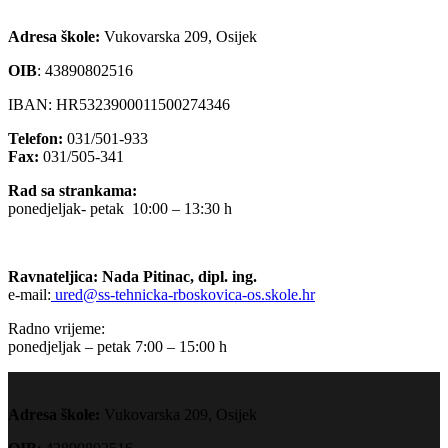
Adresa škole:
Vukovarska 209, Osijek
OIB
:
43890802516
IBAN: HR5323900011500274346
Telefon:
031/501-933
Fax:
031/505-341
Rad sa strankama:
ponedjeljak- petak 10:00 – 13:30 h
Ravnateljica: Nada Pitinac, dipl. ing.
e-mail:
ured@ss-tehnicka-rboskovica-os.skole.hr
Radno vrijeme:
ponedjeljak – petak 7:00 – 15:00 h
Adresa škole:
Vukovarska 209, Osijek