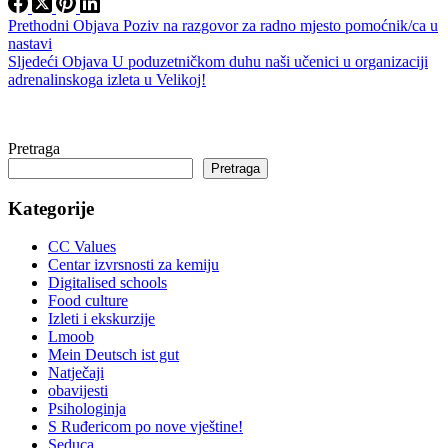
Prethodni
Objava
Poziv na razgovor za radno mjesto pomoćnik/ca u
nastavi
Sljedeći
Objava
U poduzetničkom duhu naši učenici u organizaciji
adrenalinskoga izleta u Velikoj!
Pretraga
Pretraga
Kategorije
CC Values
Centar izvrsnosti za kemiju
Digitalised schools
Food culture
Izleti i ekskurzije
Lmoob
Mein Deutsch ist gut
Natječaji
obavijesti
Psihologinja
S Ruđericom po nove vještine!
Seduca