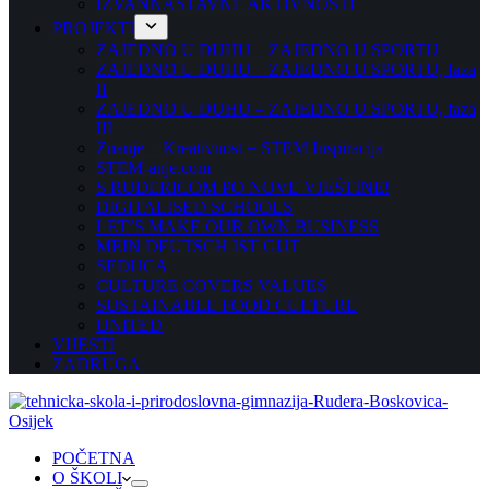
IZVANNASTAVNE AKTIVNOSTI
PROJEKTI
ZAJEDNO U DUHU – ZAJEDNO U SPORTU
ZAJEDNO U DUHU – ZAJEDNO U SPORTU, faza
II
ZAJEDNO U DUHU – ZAJEDNO U SPORTU, faza
III
Znanje + Kreativnost = STEM Inspiracija
STEM-anje.com
S RUĐERICOM PO NOVE VJEŠTINE!
DIGITALISED SCHOOLS
LET’S MAKE OUR OWN BUSINESS
MEIN DEUTSCH IST GUT
SEDUCA
CULTURE COVERS VALUES
SUSTAINABLE FOOD CULTURE
UNITED
VIJESTI
ZADRUGA
POČETNA
O ŠKOLI