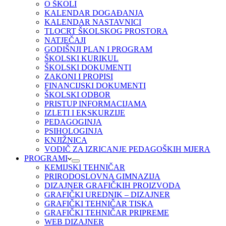
O ŠKOLI
KALENDAR DOGAĐANJA
KALENDAR NASTAVNICI
TLOCRT ŠKOLSKOG PROSTORA
NATJEČAJI
GODIŠNJI PLAN I PROGRAM
ŠKOLSKI KURIKUL
ŠKOLSKI DOKUMENTI
ZAKONI I PROPISI
FINANCIJSKI DOKUMENTI
ŠKOLSKI ODBOR
PRISTUP INFORMACIJAMA
IZLETI I EKSKURZIJE
PEDAGOGINJA
PSIHOLOGINJA
KNJIŽNICA
VODIČ ZA IZRICANJE PEDAGOŠKIH MJERA
PROGRAMI
KEMIJSKI TEHNIČAR
PRIRODOSLOVNA GIMNAZIJA
DIZAJNER GRAFIČKIH PROIZVODA
GRAFIČKI UREDNIK – DIZAJNER
GRAFIČKI TEHNIČAR TISKA
GRAFIČKI TEHNIČAR PRIPREME
WEB DIZAJNER