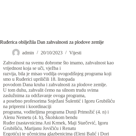
Ruđerica obilježila Dan zahvalnosti za plodove zemlje
admin
20/10/2023
Vijesti
Zahvalnost na svemu dobrome što imamo, zahvalnost kao
vrijednost koja se uči, vježba i
razvija, bila je misao vodilja ovogodišnjeg programa koji
smo u Ruđerici upriličili 18. listopada
povodom Dana kruha i zahvalnosti za plodove zemlje.
U tom duhu, zahvalit ćemo na silnom trudu svima
zaslužnima za održavanje ovoga programa,
a posebno profesorima Snježani Šulentić i Igoru Grubišiću
na pripremi i koordinaciji
programa, voditeljima programa Dunji Primožić (4. n) i
Alenu Nemetu (4. b), Školskom bendu
Ruđer (nastavnicima Ani Krmek, Maji Starčević, Igoru
Grubišiću, Marijanu Jovičiću i Renatu
Ergotiću) te učenicima glazbenicima (Eleni Balić i Dori