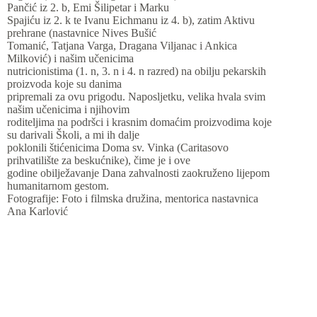
Pančić iz 2. b, Emi Šilipetar i Marku
Spajiću iz 2. k te Ivanu Eichmanu iz 4. b), zatim Aktivu
prehrane (nastavnice Nives Bušić
Tomanić, Tatjana Varga, Dragana Viljanac i Ankica
Milković) i našim učenicima
nutricionistima (1. n, 3. n i 4. n razred) na obilju pekarskih
proizvoda koje su danima
pripremali za ovu prigodu. Naposljetku, velika hvala svim
našim učenicima i njihovim
roditeljima na podršci i krasnim domaćim proizvodima koje
su darivali Školi, a mi ih dalje
poklonili štićenicima Doma sv. Vinka (Caritasovo
prihvatilište za beskućnike), čime je i ove
godine obilježavanje Dana zahvalnosti zaokruženo lijepom
humanitarnom gestom.
Fotografije: Foto i filmska družina, mentorica nastavnica
Ana Karlović