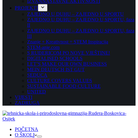
IZVANNASTAVNE AKTIVNOSTI
PROJEKTI
ZAJEDNO U DUHU – ZAJEDNO U SPORTU
ZAJEDNO U DUHU – ZAJEDNO U SPORTU, faza
II
ZAJEDNO U DUHU – ZAJEDNO U SPORTU, faza
III
Znanje + Kreativnost = STEM Inspiracija
STEM-anje.com
S RUĐERICOM PO NOVE VJEŠTINE!
DIGITALISED SCHOOLS
LET’S MAKE OUR OWN BUSINESS
MEIN DEUTSCH IST GUT
SEDUCA
CULTURE COVERS VALUES
SUSTAINABLE FOOD CULTURE
UNITED
VIJESTI
ZADRUGA
POČETNA
O ŠKOLI