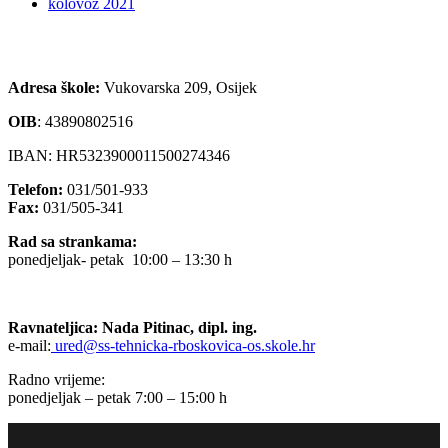
kolovoz 2021
Adresa škole:
Vukovarska 209, Osijek
OIB
:
43890802516
IBAN: HR5323900011500274346
Telefon:
031/501-933
Fax:
031/505-341
Rad sa strankama:
ponedjeljak- petak 10:00 – 13:30 h
Ravnateljica: Nada Pitinac, dipl. ing.
e-mail:
ured@ss-tehnicka-rboskovica-os.skole.hr
Radno vrijeme:
ponedjeljak – petak 7:00 – 15:00 h