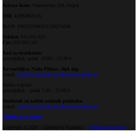
Adresa škole:
Vukovarska 209, Osijek
OIB
: 43890802516
IBAN: HR5323900011500274346
Telefon:
031/501-933
Fax:
031/505-341
Rad sa strankama:
ponedjeljak- petak 10:00 – 13:30 h
Ravnateljica: Nada Pitinac, dipl. ing.
e-mail:
ured@ss-tehnicka-rboskovica-os.skole.hr
Radno vrijeme:
ponedjeljak – petak 7:00 – 15:00 h
Službenik za zaštitu osobnih podataka
e-mail:
szop@ss-tehnicka-rboskovica-os.skole.hr
Politika privatnosti
Copyright © 2026 - Created by Ruđerica
Politika privatnosti