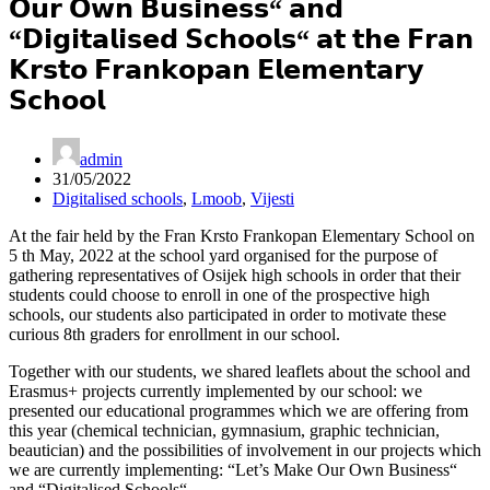
𝗢𝘂𝗿 𝗢𝘄𝗻 𝗕𝘂𝘀𝗶𝗻𝗲𝘀𝘀“ 𝗮𝗻𝗱
“𝗗𝗶𝗴𝗶𝘁𝗮𝗹𝗶𝘀𝗲𝗱 𝗦𝗰𝗵𝗼𝗼𝗹𝘀“ 𝗮𝘁 𝘁𝗵𝗲 𝗙𝗿𝗮𝗻
𝗞𝗿𝘀𝘁𝗼 𝗙𝗿𝗮𝗻𝗸𝗼𝗽𝗮𝗻 𝗘𝗹𝗲𝗺𝗲𝗻𝘁𝗮𝗿𝘆
𝗦𝗰𝗵𝗼𝗼𝗹
admin
31/05/2022
Digitalised schools
,
Lmoob
,
Vijesti
At the fair held by the Fran Krsto Frankopan Elementary School on
5 th May, 2022 at the school yard organised for the purpose of
gathering representatives of Osijek high schools in order that their
students could choose to enroll in one of the prospective high
schools, our students also participated in order to motivate these
curious 8th graders for enrollment in our school.
Together with our students, we shared leaflets about the school and
Erasmus+ projects currently implemented by our school: we
presented our educational programmes which we are offering from
this year (chemical technician, gymnasium, graphic technician,
beautician) and the possibilities of involvement in our projects which
we are currently implementing: “Let’s Make Our Own Business“
and “Digitalised Schools“.