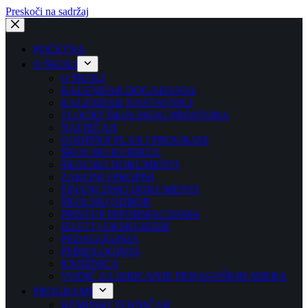
Preskoči na sadržaj
POČETNA
O ŠKOLI
O ŠKOLI
KALENDAR DOGAĐANJA
KALENDAR NASTAVNICI
TLOCRT ŠKOLSKOG PROSTORA
NATJEČAJI
GODIŠNJI PLAN I PROGRAM
ŠKOLSKI KURIKUL
ŠKOLSKI DOKUMENTI
ZAKONI I PROPISI
FINANCIJSKI DOKUMENTI
ŠKOLSKI ODBOR
PRISTUP INFORMACIJAMA
IZLETI I EKSKURZIJE
PEDAGOGINJA
PSIHOLOGINJA
KNJIŽNICA
VODIČ ZA IZRICANJE PEDAGOŠKIH MJERA
PROGRAMI
KEMIJSKI TEHNIČAR