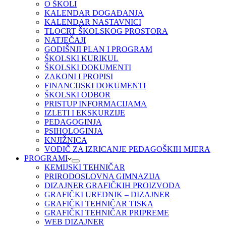
O ŠKOLI
KALENDAR DOGAĐANJA
KALENDAR NASTAVNICI
TLOCRT ŠKOLSKOG PROSTORA
NATJEČAJI
GODIŠNJI PLAN I PROGRAM
ŠKOLSKI KURIKUL
ŠKOLSKI DOKUMENTI
ZAKONI I PROPISI
FINANCIJSKI DOKUMENTI
ŠKOLSKI ODBOR
PRISTUP INFORMACIJAMA
IZLETI I EKSKURZIJE
PEDAGOGINJA
PSIHOLOGINJA
KNJIŽNICA
VODIČ ZA IZRICANJE PEDAGOŠKIH MJERA
PROGRAMI
KEMIJSKI TEHNIČAR
PRIRODOSLOVNA GIMNAZIJA
DIZAJNER GRAFIČKIH PROIZVODA
GRAFIČKI UREDNIK – DIZAJNER
GRAFIČKI TEHNIČAR TISKA
GRAFIČKI TEHNIČAR PRIPREME
WEB DIZAJNER