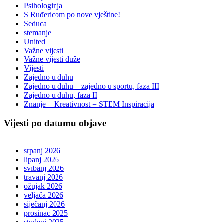
Psihologinja
S Ruđericom po nove vještine!
Seduca
stemanje
United
Važne vijesti
Važne vijesti duže
Vijesti
Zajedno u duhu
Zajedno u duhu – zajedno u sportu, faza III
Zajedno u duhu, faza II
Znanje + Kreativnost = STEM Inspiracija
Vijesti po datumu objave
srpanj 2026
lipanj 2026
svibanj 2026
travanj 2026
ožujak 2026
veljača 2026
siječanj 2026
prosinac 2025
studeni 2025