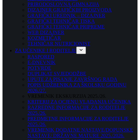
PRIRODOSLOVNA GIMNAZIJA
DIZAJNER GRAFIČKIH PROIZVODA
GRAFIČKI UREDNIK – DIZAJNER
GRAFIČKI TEHNIČAR TISKA
GRAFIČKI TEHNIČAR PRIPREME
WEB DIZAJNER
KOZMETIČAR
TEHNIČAR NUTRICIONIST
ZA UČENIKE I RODITELJE
RASPORED
E-DNEVNIK
POTVRDE
DUPLIKAT SVJEDODŽBE
UPUTE ZA PISANJE ZAVRŠNOG RADA
POPIS UDŽBENIKA ZA ŠKOLSKU GODINU
2026./27.
VREMENIK EKSKURZIJA 2025./26.
KRITERIJ ZA OCJENU VLADANJA UČENIKA
RAZREDNE INFORMACIJE ZA RODITELJE
2025./26.
PREDMETNE INFORMACIJE ZA RODITELJE
2025./26.
VREMENIK DODATNE NASTAVE/DOPUNSKE
NASTAVE/ DRŽAVNE MATURE 2025./2026.