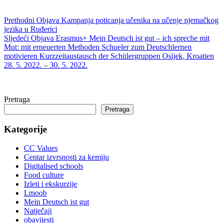
Prethodni
Objava
Kampanja poticanja učenika na učenje njemačkog
jezika u Ruđerici
Sljedeći
Objava
Erasmus+ Mein Deutsch ist gut – ich spreche mit
Mut: mit erneuerten Methoden Schueler zum Deutschlernen
motivieren Kurzzeitaustausch der Schülergruppen Osijek, Kroatien
28. 5. 2022. – 30. 5. 2022.
Pretraga
Pretraga
Kategorije
CC Values
Centar izvrsnosti za kemiju
Digitalised schools
Food culture
Izleti i ekskurzije
Lmoob
Mein Deutsch ist gut
Natječaji
obavijesti