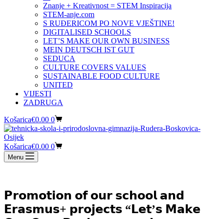
Znanje + Kreativnost = STEM Inspiracija
STEM-anje.com
S RUĐERICOM PO NOVE VJEŠTINE!
DIGITALISED SCHOOLS
LET’S MAKE OUR OWN BUSINESS
MEIN DEUTSCH IST GUT
SEDUCA
CULTURE COVERS VALUES
SUSTAINABLE FOOD CULTURE
UNITED
VIJESTI
ZADRUGA
Košarica
€
0.00
0
Košarica
€
0.00
0
Menu
𝗣𝗿𝗼𝗺𝗼𝘁𝗶𝗼𝗻 𝗼𝗳 𝗼𝘂𝗿 𝘀𝗰𝗵𝗼𝗼𝗹 𝗮𝗻𝗱
𝗘𝗿𝗮𝘀𝗺𝘂𝘀+ 𝗽𝗿𝗼𝗷𝗲𝗰𝘁𝘀 “𝗟𝗲𝘁’𝘀 𝗠𝗮𝗸𝗲