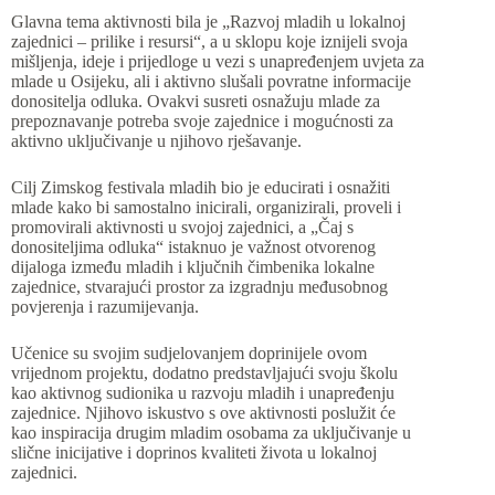
Glavna tema aktivnosti bila je „Razvoj mladih u lokalnoj
zajednici – prilike i resursi“, a u sklopu koje iznijeli svoja
mišljenja, ideje i prijedloge u vezi s unapređenjem uvjeta za
mlade u Osijeku, ali i aktivno slušali povratne informacije
donositelja odluka. Ovakvi susreti osnažuju mlade za
prepoznavanje potreba svoje zajednice i mogućnosti za
aktivno uključivanje u njihovo rješavanje.
Cilj Zimskog festivala mladih bio je educirati i osnažiti
mlade kako bi samostalno inicirali, organizirali, proveli i
promovirali aktivnosti u svojoj zajednici, a „Čaj s
donositeljima odluka“ istaknuo je važnost otvorenog
dijaloga između mladih i ključnih čimbenika lokalne
zajednice, stvarajući prostor za izgradnju međusobnog
povjerenja i razumijevanja.
Učenice su svojim sudjelovanjem doprinijele ovom
vrijednom projektu, dodatno predstavljajući svoju školu
kao aktivnog sudionika u razvoju mladih i unapređenju
zajednice. Njihovo iskustvo s ove aktivnosti poslužit će
kao inspiracija drugim mladim osobama za uključivanje u
slične inicijative i doprinos kvaliteti života u lokalnoj
zajednici.