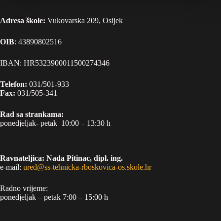
Adresa škole:
Vukovarska 209, Osijek
OIB
: 43890802516
IBAN: HR5323900011500274346
Telefon:
031/501-933
Fax:
031/505-341
Rad sa strankama:
ponedjeljak- petak 10:00 – 13:30 h
Ravnateljica: Nada Pitinac, dipl. ing.
e-mail:
ured@ss-tehnicka-rboskovica-os.skole.hr
Radno vrijeme:
ponedjeljak – petak 7:00 – 15:00 h