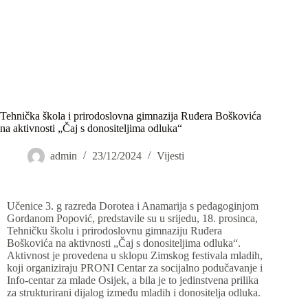
Tehnička škola i prirodoslovna gimnazija Ruđera Boškovića
na aktivnosti „Čaj s donositeljima odluka“
admin
23/12/2024
Vijesti
Učenice 3. g razreda Dorotea i Anamarija s pedagoginjom
Gordanom Popović, predstavile su u srijedu, 18. prosinca,
Tehničku školu i prirodoslovnu gimnaziju Ruđera
Boškovića na aktivnosti „Čaj s donositeljima odluka“.
Aktivnost je provedena u sklopu Zimskog festivala mladih,
koji organiziraju PRONI Centar za socijalno podučavanje i
Info-centar za mlade Osijek, a bila je to jedinstvena prilika
za strukturirani dijalog između mladih i donositelja odluka.