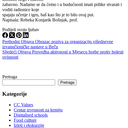
zabavno. Nadamo se da ćemo i u budućnosti imati prilike stvarati i
voditi radionice koje
spajaju učenje i igru, baš kao što je to bilo ovaj put.
Napisala: Rebeka Konjarik Bošnjak, prof.
Podijeli svoju ljubav
Prethodni
Objava
Obrazac poziva za organizaciju višednevne
izvanučioničke nastave u Beču
Sljedeći
Objava
Provedba aktivnosti u Mjesecu borbe protiv bolesti
ovisnosti
Pretraga
Pretraga
Kategorije
CC Values
Centar izvrsnosti za kemiju
Digitalised schools
Food culture
Izleti i ekskurzije