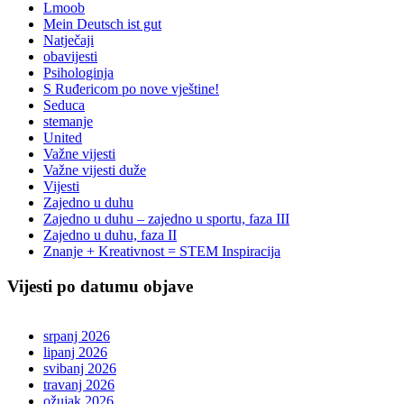
Lmoob
Mein Deutsch ist gut
Natječaji
obavijesti
Psihologinja
S Ruđericom po nove vještine!
Seduca
stemanje
United
Važne vijesti
Važne vijesti duže
Vijesti
Zajedno u duhu
Zajedno u duhu – zajedno u sportu, faza III
Zajedno u duhu, faza II
Znanje + Kreativnost = STEM Inspiracija
Vijesti po datumu objave
srpanj 2026
lipanj 2026
svibanj 2026
travanj 2026
ožujak 2026