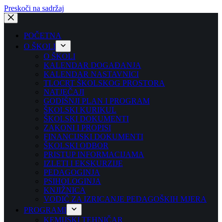
Preskoči na sadržaj
POČETNA
O ŠKOLI
O ŠKOLI
KALENDAR DOGAĐANJA
KALENDAR NASTAVNICI
TLOCRT ŠKOLSKOG PROSTORA
NATJEČAJI
GODIŠNJI PLAN I PROGRAM
ŠKOLSKI KURIKUL
ŠKOLSKI DOKUMENTI
ZAKONI I PROPISI
FINANCIJSKI DOKUMENTI
ŠKOLSKI ODBOR
PRISTUP INFORMACIJAMA
IZLETI I EKSKURZIJE
PEDAGOGINJA
PSIHOLOGINJA
KNJIŽNICA
VODIČ ZA IZRICANJE PEDAGOŠKIH MJERA
PROGRAMI
KEMIJSKI TEHNIČAR