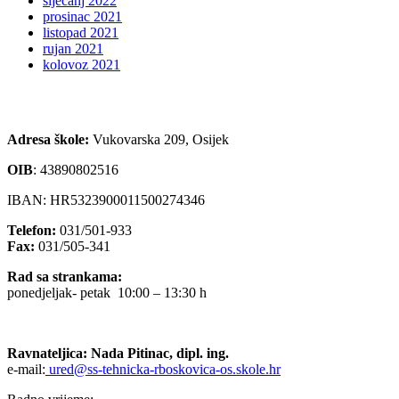
siječanj 2022
prosinac 2021
listopad 2021
rujan 2021
kolovoz 2021
Adresa škole:
Vukovarska 209, Osijek
OIB
:
43890802516
IBAN: HR5323900011500274346
Telefon:
031/501-933
Fax:
031/505-341
Rad sa strankama:
ponedjeljak- petak 10:00 – 13:30 h
Ravnateljica: Nada Pitinac, dipl. ing.
e-mail:
ured@ss-tehnicka-rboskovica-os.skole.hr