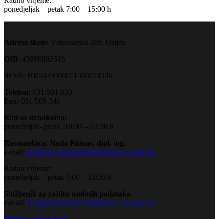
Radno vrijeme:
ponedjeljak – petak 7:00 – 15:00 h
Adresa škole:
Vukovarska 209, Osijek
OIB
: 43890802516
IBAN: HR5323900011500274346
Telefon:
031/501-933
Fax:
031/505-341
Rad sa strankama:
ponedjeljak- petak 10:00 – 13:30 h
Ravnateljica: Nada Pitinac, dipl. ing.
e-mail:
ured@ss-tehnicka-rboskovica-os.skole.hr
Radno vrijeme:
ponedjeljak – petak 7:00 – 15:00 h
Službenik za zaštitu osobnih podataka
e-mail:
szop@ss-tehnicka-rboskovica-os.skole.hr