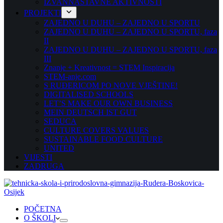
IZVANNASTAVNE AKTIVNOSTI
PROJEKTI
ZAJEDNO U DUHU – ZAJEDNO U SPORTU
ZAJEDNO U DUHU – ZAJEDNO U SPORTU, faza
II
ZAJEDNO U DUHU – ZAJEDNO U SPORTU, faza
III
Znanje + Kreativnost = STEM Inspiracija
STEM-anje.com
S RUĐERICOM PO NOVE VJEŠTINE!
DIGITALISED SCHOOLS
LET’S MAKE OUR OWN BUSINESS
MEIN DEUTSCH IST GUT
SEDUCA
CULTURE COVERS VALUES
SUSTAINABLE FOOD CULTURE
UNITED
VIJESTI
ZADRUGA
POČETNA
O ŠKOLI