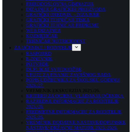
PRIRODOSLOVNA GIMNAZIJA
DIZAJNER GRAFIČKIH PROIZVODA
GRAFIČKI UREDNIK – DIZAJNER
GRAFIČKI TEHNIČAR TISKA
GRAFIČKI TEHNIČAR PRIPREME
WEB DIZAJNER
KOZMETIČAR
TEHNIČAR NUTRICIONIST
ZA UČENIKE I RODITELJE
RASPORED
E-DNEVNIK
POTVRDE
DUPLIKAT SVJEDODŽBE
UPUTE ZA PISANJE ZAVRŠNOG RADA
POPIS UDŽBENIKA ZA ŠKOLSKU GODINU
2026./27.
VREMENIK EKSKURZIJA 2025./26.
KRITERIJ ZA OCJENU VLADANJA UČENIKA
RAZREDNE INFORMACIJE ZA RODITELJE
2025./26.
PREDMETNE INFORMACIJE ZA RODITELJE
2025./26.
VREMENIK DODATNE NASTAVE/DOPUNSKE
NASTAVE/ DRŽAVNE MATURE 2025./2026.