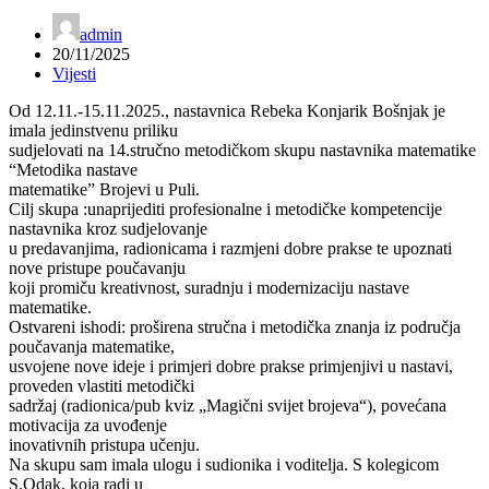
admin
20/11/2025
Vijesti
Od 12.11.-15.11.2025., nastavnica Rebeka Konjarik Bošnjak je
imala jedinstvenu priliku
sudjelovati na 14.stručno metodičkom skupu nastavnika matematike
“Metodika nastave
matematike” Brojevi u Puli.
Cilj skupa :unaprijediti profesionalne i metodičke kompetencije
nastavnika kroz sudjelovanje
u predavanjima, radionicama i razmjeni dobre prakse te upoznati
nove pristupe poučavanju
koji promiču kreativnost, suradnju i modernizaciju nastave
matematike.
Ostvareni ishodi: proširena stručna i metodička znanja iz područja
poučavanja matematike,
usvojene nove ideje i primjeri dobre prakse primjenjivi u nastavi,
proveden vlastiti metodički
sadržaj (radionica/pub kviz „Magični svijet brojeva“), povećana
motivacija za uvođenje
inovativnih pristupa učenju.
Na skupu sam imala ulogu i sudionika i voditelja. S kolegicom
S.Odak, koja radi u