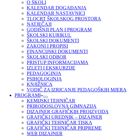
O ŠKOLI
KALENDAR DOGAĐANJA
KALENDAR NASTAVNICI
TLOCRT ŠKOLSKOG PROSTORA
NATJEČAJI
GODIŠNJI PLAN I PROGRAM
ŠKOLSKI KURIKUL
ŠKOLSKI DOKUMENTI
ZAKONI I PROPISI
FINANCIJSKI DOKUMENTI
ŠKOLSKI ODBOR
PRISTUP INFORMACIJAMA
IZLETI I EKSKURZIJE
PEDAGOGINJA
PSIHOLOGINJA
KNJIŽNICA
VODIČ ZA IZRICANJE PEDAGOŠKIH MJERA
PROGRAMI
KEMIJSKI TEHNIČAR
PRIRODOSLOVNA GIMNAZIJA
DIZAJNER GRAFIČKIH PROIZVODA
GRAFIČKI UREDNIK – DIZAJNER
GRAFIČKI TEHNIČAR TISKA
GRAFIČKI TEHNIČAR PRIPREME
WEB DIZAJNER