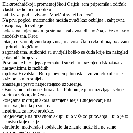
Elektrotehničkoj i prometnoj školi Osijek, sam pripremila i održala
vlastitu radionicu u obliku
pub kviza pod nazivom “Magični svijet brojeva”.
Na prvi pogled, matematika možda zvuči kao ozbiljna i zahtjevna
disciplina, ali ovdje je
pokazana i njezina druga strana – zabavna, dinamična, a često i vrlo
neočekivana. Kroz
pitanja o zanimljivim brojevima, matematičkim rekordima, pojavama
u prirodi i logičkim
zagonetkama, sudionici su uvidjeli koliko se čuda krije iza naizgled
„običnih“ brojeva.
Posebno je bilo lijepo promatrati suradnju i razmjenu iskustava s
nastavnicima iz različitih
dijelova Hrvatske . Bilo je nevjerojatno iskustvo vidjeti koliko je
kviz potaknuo smijeha,
znatiželje i pravo natjecateljsko uzbuđenje.
Osim same radionice, boravak u Puli bio je pun doživljaja: šetnje
starim gradom, druženja s
kolegama iz drugih škola, razmjena ideja i sudjelovanje na
predavanjima koja su nas
inspirirala za nove projekte.
Sudjelovanje na državnom skupu bilo više od putovanja – bilo je to
iskustvo koje nas je
ohrabrilo, motiviralo i podsjetilo da znanje može biti ne samo
korisno, nego i iskreno