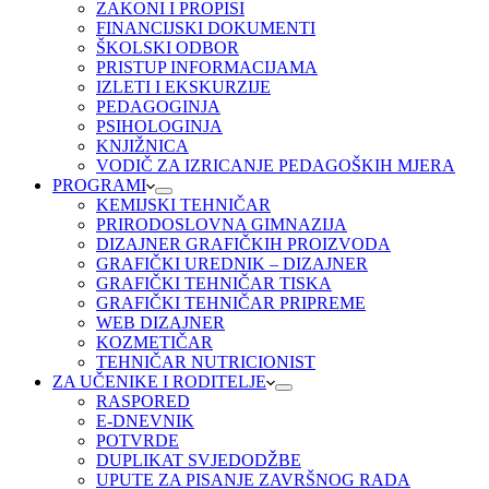
ZAKONI I PROPISI
FINANCIJSKI DOKUMENTI
ŠKOLSKI ODBOR
PRISTUP INFORMACIJAMA
IZLETI I EKSKURZIJE
PEDAGOGINJA
PSIHOLOGINJA
KNJIŽNICA
VODIČ ZA IZRICANJE PEDAGOŠKIH MJERA
PROGRAMI
KEMIJSKI TEHNIČAR
PRIRODOSLOVNA GIMNAZIJA
DIZAJNER GRAFIČKIH PROIZVODA
GRAFIČKI UREDNIK – DIZAJNER
GRAFIČKI TEHNIČAR TISKA
GRAFIČKI TEHNIČAR PRIPREME
WEB DIZAJNER
KOZMETIČAR
TEHNIČAR NUTRICIONIST
ZA UČENIKE I RODITELJE
RASPORED
E-DNEVNIK
POTVRDE
DUPLIKAT SVJEDODŽBE
UPUTE ZA PISANJE ZAVRŠNOG RADA