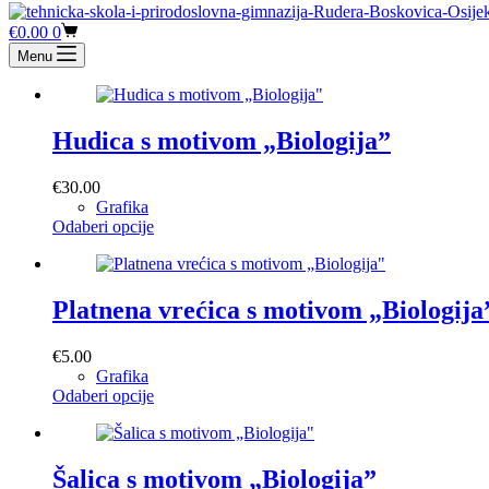
Košarica
€
0.00
0
Menu
Hudica s motivom „Biologija”
€
30.00
Grafika
Ovaj
Odaberi opcije
proizvod
ima
više
varijanti.
Platnena vrećica s motivom „Biologija
Opcije
se
€
5.00
mogu
Grafika
odabrati
Ovaj
Odaberi opcije
na
proizvod
stranici
ima
proizvoda
više
varijanti.
Šalica s motivom „Biologija”