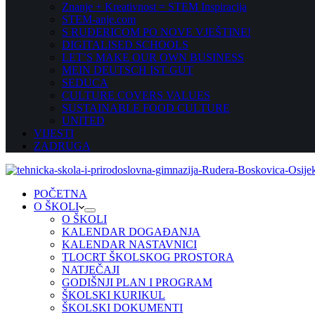
Znanje + Kreativnost = STEM Inspiracija
STEM-anje.com
S RUĐERICOM PO NOVE VJEŠTINE!
DIGITALISED SCHOOLS
LET’S MAKE OUR OWN BUSINESS
MEIN DEUTSCH IST GUT
SEDUCA
CULTURE COVERS VALUES
SUSTAINABLE FOOD CULTURE
UNITED
VIJESTI
ZADRUGA
POČETNA
O ŠKOLI
O ŠKOLI
KALENDAR DOGAĐANJA
KALENDAR NASTAVNICI
TLOCRT ŠKOLSKOG PROSTORA
NATJEČAJI
GODIŠNJI PLAN I PROGRAM
ŠKOLSKI KURIKUL
ŠKOLSKI DOKUMENTI