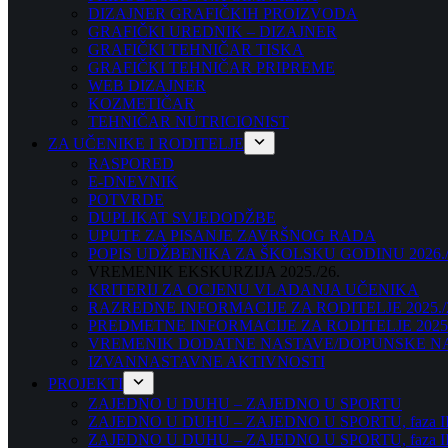
DIZAJNER GRAFIČKIH PROIZVODA
GRAFIČKI UREDNIK – DIZAJNER
GRAFIČKI TEHNIČAR TISKA
GRAFIČKI TEHNIČAR PRIPREME
WEB DIZAJNER
KOZMETIČAR
TEHNIČAR NUTRICIONIST
ZA UČENIKE I RODITELJE
RASPORED
E-DNEVNIK
POTVRDE
DUPLIKAT SVJEDODŽBE
UPUTE ZA PISANJE ZAVRŠNOG RADA
POPIS UDŽBENIKA ZA ŠKOLSKU GODINU 2026./
VREMENIK EKSKURZIJA 2025./26.
KRITERIJ ZA OCJENU VLADANJA UČENIKA
RAZREDNE INFORMACIJE ZA RODITELJE 2025./
PREDMETNE INFORMACIJE ZA RODITELJE 2025.
VREMENIK DODATNE NASTAVE/DOPUNSKE NAST
IZVANNASTAVNE AKTIVNOSTI
PROJEKTI
ZAJEDNO U DUHU – ZAJEDNO U SPORTU
ZAJEDNO U DUHU – ZAJEDNO U SPORTU, faza I
ZAJEDNO U DUHU – ZAJEDNO U SPORTU, faza II