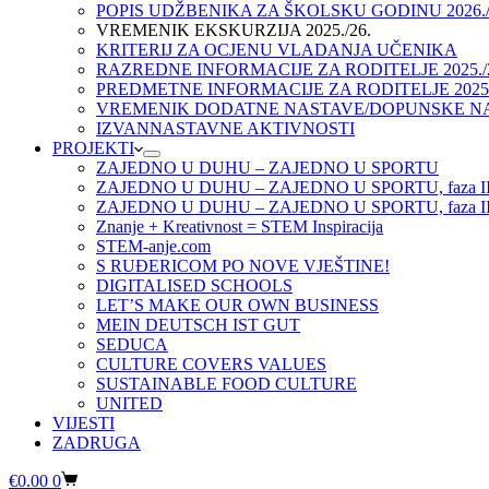
POPIS UDŽBENIKA ZA ŠKOLSKU GODINU 2026./
VREMENIK EKSKURZIJA 2025./26.
KRITERIJ ZA OCJENU VLADANJA UČENIKA
RAZREDNE INFORMACIJE ZA RODITELJE 2025./
PREDMETNE INFORMACIJE ZA RODITELJE 2025.
VREMENIK DODATNE NASTAVE/DOPUNSKE NAST
IZVANNASTAVNE AKTIVNOSTI
PROJEKTI
ZAJEDNO U DUHU – ZAJEDNO U SPORTU
ZAJEDNO U DUHU – ZAJEDNO U SPORTU, faza I
ZAJEDNO U DUHU – ZAJEDNO U SPORTU, faza II
Znanje + Kreativnost = STEM Inspiracija
STEM-anje.com
S RUĐERICOM PO NOVE VJEŠTINE!
DIGITALISED SCHOOLS
LET’S MAKE OUR OWN BUSINESS
MEIN DEUTSCH IST GUT
SEDUCA
CULTURE COVERS VALUES
SUSTAINABLE FOOD CULTURE
UNITED
VIJESTI
ZADRUGA
Košarica
€
0.00
0