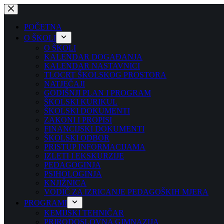
Preskoči
na
sadržaj
POČETNA
O ŠKOLI
O ŠKOLI
KALENDAR DOGAĐANJA
KALENDAR NASTAVNICI
TLOCRT ŠKOLSKOG PROSTORA
NATJEČAJI
GODIŠNJI PLAN I PROGRAM
ŠKOLSKI KURIKUL
ŠKOLSKI DOKUMENTI
ZAKONI I PROPISI
FINANCIJSKI DOKUMENTI
ŠKOLSKI ODBOR
PRISTUP INFORMACIJAMA
IZLETI I EKSKURZIJE
PEDAGOGINJA
PSIHOLOGINJA
KNJIŽNICA
VODIČ ZA IZRICANJE PEDAGOŠKIH MJERA
PROGRAMI
KEMIJSKI TEHNIČAR
PRIRODOSLOVNA GIMNAZIJA