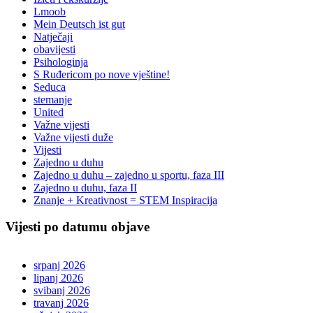
Lmoob
Mein Deutsch ist gut
Natječaji
obavijesti
Psihologinja
S Ruđericom po nove vještine!
Seduca
stemanje
United
Važne vijesti
Važne vijesti duže
Vijesti
Zajedno u duhu
Zajedno u duhu – zajedno u sportu, faza III
Zajedno u duhu, faza II
Znanje + Kreativnost = STEM Inspiracija
Vijesti po datumu objave
srpanj 2026
lipanj 2026
svibanj 2026
travanj 2026