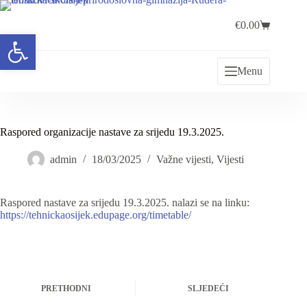
Preskoči
na
€
0.00
sadržaj
Košarica
Open toolbar
Menu
Raspored organizacije nastave za srijedu 19.3.2025.
admin
18/03/2025
Važne vijesti
,
Vijesti
Raspored nastave za srijedu 19.3.2025. nalazi se na linku:
https://tehnickaosijek.edupage.org/timetable/
PRETHODNI
SLJEDEĆI