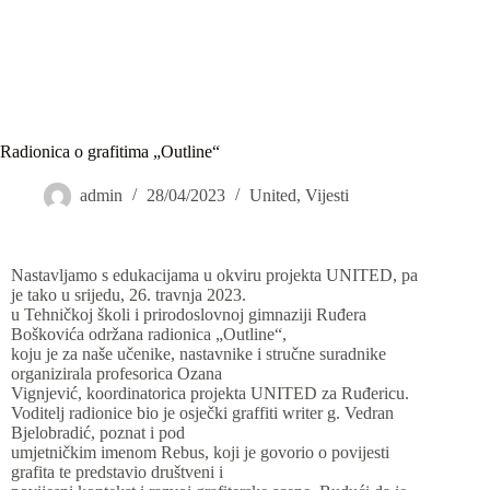
Radionica o grafitima „Outline“
admin
28/04/2023
United
,
Vijesti
Nastavljamo s edukacijama u okviru projekta UNITED, pa
je tako u srijedu, 26. travnja 2023.
u Tehničkoj školi i prirodoslovnoj gimnaziji Ruđera
Boškovića održana radionica „Outline“,
koju je za naše učenike, nastavnike i stručne suradnike
organizirala profesorica Ozana
Vignjević, koordinatorica projekta UNITED za Ruđericu.
Voditelj radionice bio je osječki graffiti writer g. Vedran
Bjelobradić, poznat i pod
umjetničkim imenom Rebus, koji je govorio o povijesti
grafita te predstavio društveni i