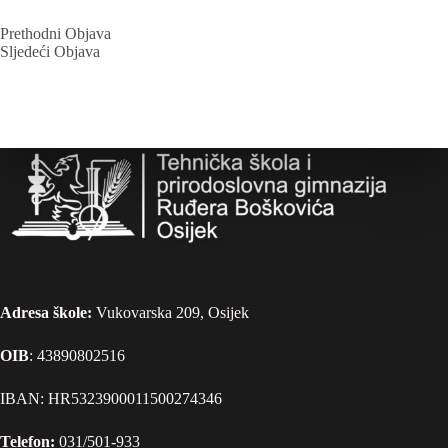
Prethodni
Objava
Sljedeći
Objava
Adresa škole:
Vukovarska 209, Osijek
OIB
: 43890802516
IBAN: HR5323900011500274346
Telefon:
031/501-933