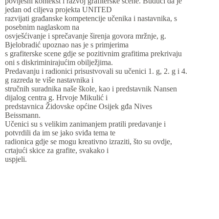
povijesni kontekst i razvoj grafiterske scene. Budući da je
jedan od ciljeva projekta UNITED
razvijati građanske kompetencije učenika i nastavnika, s
posebnim naglaskom na
osvješćivanje i sprečavanje širenja govora mržnje, g.
Bjelobradić upoznao nas je s primjerima
s grafiterske scene gdje se pozitivnim grafitima prekrivaju
oni s diskriminirajućim obilježjima.
Predavanju i radionici prisustvovali su učenici 1. g, 2. g i 4.
g razreda te više nastavnika i
stručnih suradnika naše škole, kao i predstavnik Nansen
dijalog centra g. Hrvoje Mikulić i
predstavnica Židovske općine Osijek gđa Nives
Beissmann.
Učenici su s velikim zanimanjem pratili predavanje i
potvrdili da im se jako sviđa tema te
radionica gdje se mogu kreativno izraziti, što su ovdje,
crtajući skice za grafite, svakako i
uspjeli.