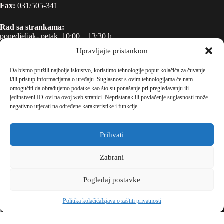
Fax:
031/505-341
Rad sa strankama:
ponedjeljak- petak 10:00 – 13:30 h
Upravljajte pristankom
Da bismo pružili najbolje iskustvo, koristimo tehnologije poput kolačića za čuvanje
Ravnateljica: Nada Pitinac, dipl. ing.
i/ili pristup informacijama o uređaju. Suglasnost s ovim tehnologijama će nam
e-mail:
ured@ss-tehnicka-rboskovica-os.skole.hr
omogućiti da obrađujemo podatke kao što su ponašanje pri pregledavanju ili
jedinstveni ID-ovi na ovoj web stranici. Nepristanak ili povlačenje suglasnosti može
Radno vrijeme:
negativno utjecati na određene karakteristike i funkcije.
ponedjeljak – petak 7:00 – 15:00 h
Prihvati
Službenik za zaštitu osobnih podataka
e-mail:
szop@ss-tehnicka-rboskovica-os.skole.hr
Zabrani
Pogledaj postavke
Politika privatnosti
Copyright © 2026 - Created by Ruđerica
Politika
Politika kolačića
Izjava o zaštiti privatnosti
privatnosti