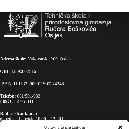
Adresa škole:
Vukovarska 209, Osijek
OIB
: 43890802516
IBAN: HR5323900011500274346
Telefon:
031/501-933
Fax:
031/505-341
Rad sa strankama:
ponedjeljak- petak 10:00 – 13:30 h
Upravljajte pristankom