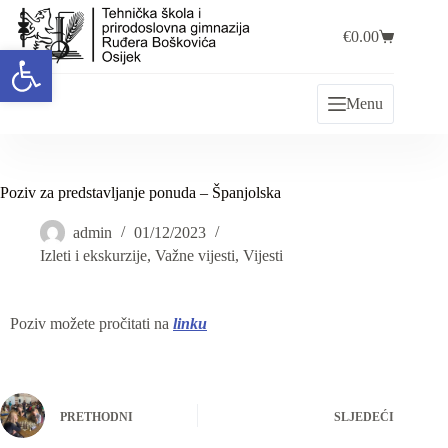
€
0.00
Open toolbar
Menu
Poziv za predstavljanje ponuda – Španjolska
admin
01/12/2023
Izleti i ekskurzije
,
Važne vijesti
,
Vijesti
Poziv možete pročitati na
linku
PRETHODNI
SLJEDEĆI