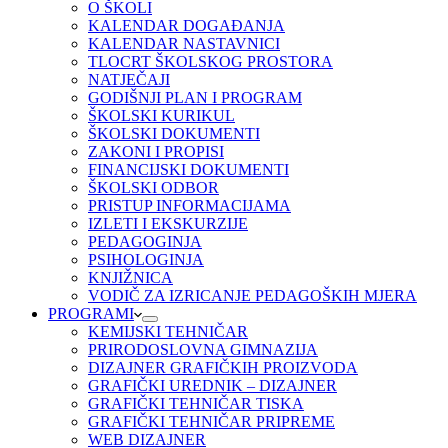
O ŠKOLI
KALENDAR DOGAĐANJA
KALENDAR NASTAVNICI
TLOCRT ŠKOLSKOG PROSTORA
NATJEČAJI
GODIŠNJI PLAN I PROGRAM
ŠKOLSKI KURIKUL
ŠKOLSKI DOKUMENTI
ZAKONI I PROPISI
FINANCIJSKI DOKUMENTI
ŠKOLSKI ODBOR
PRISTUP INFORMACIJAMA
IZLETI I EKSKURZIJE
PEDAGOGINJA
PSIHOLOGINJA
KNJIŽNICA
VODIČ ZA IZRICANJE PEDAGOŠKIH MJERA
PROGRAMI
KEMIJSKI TEHNIČAR
PRIRODOSLOVNA GIMNAZIJA
DIZAJNER GRAFIČKIH PROIZVODA
GRAFIČKI UREDNIK – DIZAJNER
GRAFIČKI TEHNIČAR TISKA
GRAFIČKI TEHNIČAR PRIPREME
WEB DIZAJNER