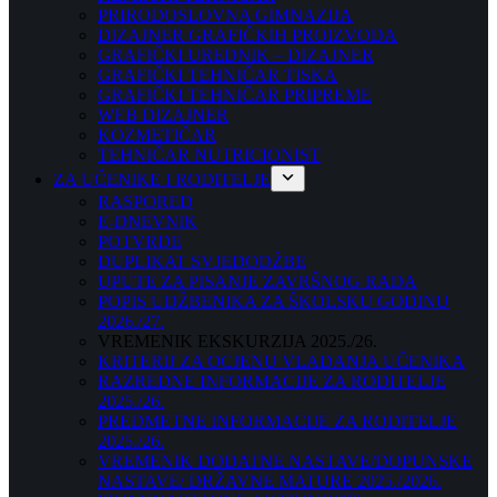
PRIRODOSLOVNA GIMNAZIJA
DIZAJNER GRAFIČKIH PROIZVODA
GRAFIČKI UREDNIK – DIZAJNER
GRAFIČKI TEHNIČAR TISKA
GRAFIČKI TEHNIČAR PRIPREME
WEB DIZAJNER
KOZMETIČAR
TEHNIČAR NUTRICIONIST
ZA UČENIKE I RODITELJE
RASPORED
E-DNEVNIK
POTVRDE
DUPLIKAT SVJEDODŽBE
UPUTE ZA PISANJE ZAVRŠNOG RADA
POPIS UDŽBENIKA ZA ŠKOLSKU GODINU
2026./27.
VREMENIK EKSKURZIJA 2025./26.
KRITERIJ ZA OCJENU VLADANJA UČENIKA
RAZREDNE INFORMACIJE ZA RODITELJE
2025./26.
PREDMETNE INFORMACIJE ZA RODITELJE
2025./26.
VREMENIK DODATNE NASTAVE/DOPUNSKE
NASTAVE/ DRŽAVNE MATURE 2025./2026.