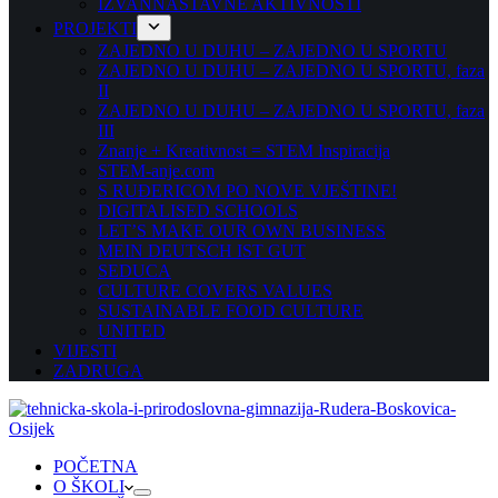
IZVANNASTAVNE AKTIVNOSTI
PROJEKTI
ZAJEDNO U DUHU – ZAJEDNO U SPORTU
ZAJEDNO U DUHU – ZAJEDNO U SPORTU, faza
II
ZAJEDNO U DUHU – ZAJEDNO U SPORTU, faza
III
Znanje + Kreativnost = STEM Inspiracija
STEM-anje.com
S RUĐERICOM PO NOVE VJEŠTINE!
DIGITALISED SCHOOLS
LET’S MAKE OUR OWN BUSINESS
MEIN DEUTSCH IST GUT
SEDUCA
CULTURE COVERS VALUES
SUSTAINABLE FOOD CULTURE
UNITED
VIJESTI
ZADRUGA
POČETNA
O ŠKOLI