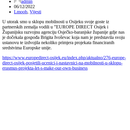
admin
06/12/2022
Lmoob
,
Vijesti
U utorak smo u sklopu mobilnosti u Osijeku svoje goste iz
partnerskih zemalja vodili u ”EUROPE DIRECT Osijek i
Županijsku razvojnu agenciju Osječko-baranjske županije gdje nas
je dočekala gospođa Brigita Ivoševac koja nam je predstavila svoju
ustanovu te izdvojila nekoliko primjera projekata financiranih
sredstvima Europske unije.
https://www.europedirect-osijek.eu/index.php/aktualno/276-europe-
direct-osijek-posjetili-ucenici-i-nastavnici-na-mobilnosti-u-sklopu-
erasmus-projekta-let-s-make-our-own-business