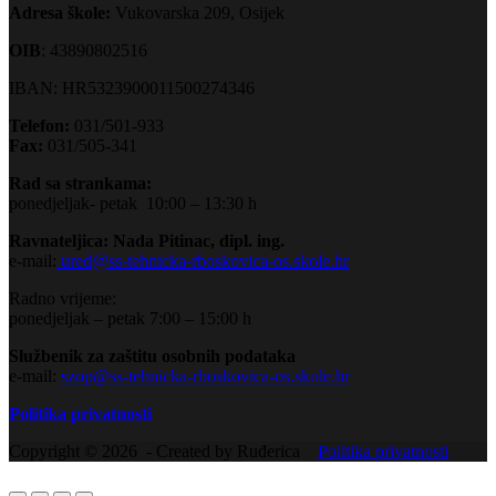
Adresa škole:
Vukovarska 209, Osijek
OIB
: 43890802516
IBAN: HR5323900011500274346
Telefon:
031/501-933
Fax:
031/505-341
Rad sa strankama:
ponedjeljak- petak 10:00 – 13:30 h
Ravnateljica: Nada Pitinac, dipl. ing.
e-mail:
ured@ss-tehnicka-rboskovica-os.skole.hr
Radno vrijeme:
ponedjeljak – petak 7:00 – 15:00 h
Službenik za zaštitu osobnih podataka
e-mail:
szop@ss-tehnicka-rboskovica-os.skole.hr
Politika privatnosti
Copyright © 2026 - Created by Ruđerica
Politika privatnosti