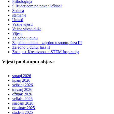
Psihologinja
S Ruđericom po nove vještine!
Seduca
stemanje
United
Važne vijesti
Važne vijesti duže
Vijesti
Zajedno u duhu
Zajedno u duhu – zajedno u sportu, faza III
Zajedno u duhu, faza II
Znanje + Kreativnost = STEM Inspiracija
Vijesti po datumu objave
srpanj 2026
lipanj 2026
svibanj 2026
travanj 2026
ožujak 2026
veljača 2026
siječanj 2026
prosinac 2025
studeni 2025