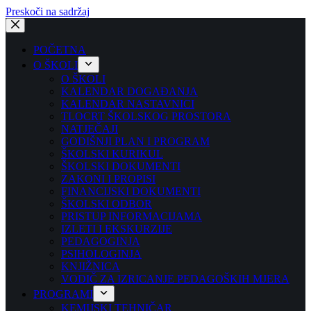
Preskoči na sadržaj
POČETNA
O ŠKOLI
O ŠKOLI
KALENDAR DOGAĐANJA
KALENDAR NASTAVNICI
TLOCRT ŠKOLSKOG PROSTORA
NATJEČAJI
GODIŠNJI PLAN I PROGRAM
ŠKOLSKI KURIKUL
ŠKOLSKI DOKUMENTI
ZAKONI I PROPISI
FINANCIJSKI DOKUMENTI
ŠKOLSKI ODBOR
PRISTUP INFORMACIJAMA
IZLETI I EKSKURZIJE
PEDAGOGINJA
PSIHOLOGINJA
KNJIŽNICA
VODIČ ZA IZRICANJE PEDAGOŠKIH MJERA
PROGRAMI
KEMIJSKI TEHNIČAR