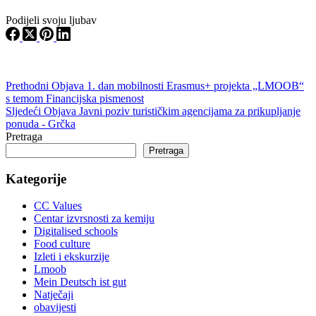
Podijeli svoju ljubav
Prethodni
Objava
1. dan mobilnosti Erasmus+ projekta „LMOOB“
s temom Financijska pismenost
Sljedeći
Objava
Javni poziv turističkim agencijama za prikupljanje
ponuda - Grčka
Pretraga
Pretraga
Kategorije
CC Values
Centar izvrsnosti za kemiju
Digitalised schools
Food culture
Izleti i ekskurzije
Lmoob
Mein Deutsch ist gut
Natječaji
obavijesti