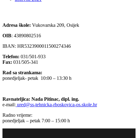
Adresa škole:
Vukovarska 209, Osijek
OIB
:
43890802516
IBAN: HR5323900011500274346
Telefon:
031/501-933
Fax:
031/505-341
Rad sa strankama:
ponedjeljak- petak 10:00 – 13:30 h
Ravnateljica: Nada Pitinac, dipl. ing.
e-mail:
ured@ss-tehnicka-rboskovica-os.skole.hr
Radno vrijeme:
ponedjeljak – petak 7:00 – 15:00 h