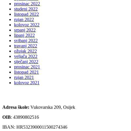
prosinac 2022
studeni 2022
listopad 2022
rujan 2022
kolovoz 2022
srpanj 2022
lipanj 2022
svibanj 2022
travanj 2022
ožujak 2022
veljača 2022
siječanj 2022
prosinac 2021
listopad 2021
rujan 2021
kolovoz 2021
Adresa škole:
Vukovarska 209, Osijek
OIB
:
43890802516
IBAN: HR5323900011500274346