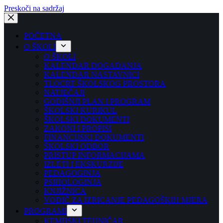
Preskoči na sadržaj
POČETNA
O ŠKOLI
O ŠKOLI
KALENDAR DOGAĐANJA
KALENDAR NASTAVNICI
TLOCRT ŠKOLSKOG PROSTORA
NATJEČAJI
GODIŠNJI PLAN I PROGRAM
ŠKOLSKI KURIKUL
ŠKOLSKI DOKUMENTI
ZAKONI I PROPISI
FINANCIJSKI DOKUMENTI
ŠKOLSKI ODBOR
PRISTUP INFORMACIJAMA
IZLETI I EKSKURZIJE
PEDAGOGINJA
PSIHOLOGINJA
KNJIŽNICA
VODIČ ZA IZRICANJE PEDAGOŠKIH MJERA
PROGRAMI
KEMIJSKI TEHNIČAR