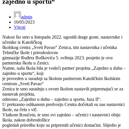
zajedno u sportu“
admin
10/05/2023
Vijesti
Nakon što smo u listopadu 2022. ugostili drage goste, nastavnike i
učenike iz Katoličkog
školskog centra „Sveti Pavao“ Zenica, tim nastavnika i učenika
Tehničke škole i prirodoslovne
gimnazije Ruđera Boškovića 5. svibnja 2023. posjetio je ovu
partnersku školu u Zenici.
Naime, naša škola bila je vodeći partner projekta „Zajedno u duhu –
zajedno u sportu“, koji
je proveden u suradnji sa školom partnerom Katoličkim školskim
centrom „Sveti Pavao“
Zenica te smo suradnju s ovom školom nastavili pripremajući se za
nastavak projekta,
odnosno „Zajedno u duhu – zajedno u sportu, faza II“.
U prekrasno oslikanom predvorju Centra dočekali su nas nastavnici
škole, na čelu s vlč.
Vlatkom Rosićem, te smo svi zajedno – učenici i nastavnici obiju
škola, nakon dobrodošlice
pogledali priredbu koju su pripremili učenici domaćini. Slijedio je