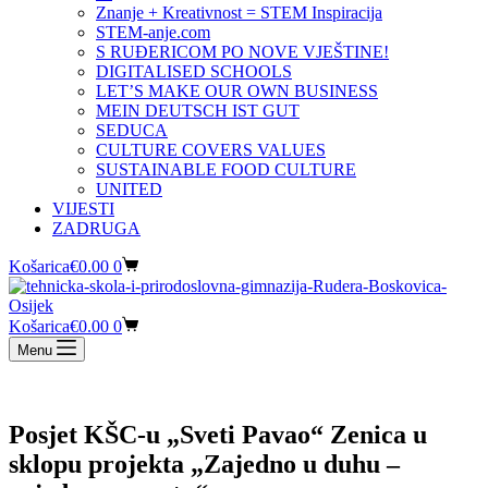
Znanje + Kreativnost = STEM Inspiracija
STEM-anje.com
S RUĐERICOM PO NOVE VJEŠTINE!
DIGITALISED SCHOOLS
LET’S MAKE OUR OWN BUSINESS
MEIN DEUTSCH IST GUT
SEDUCA
CULTURE COVERS VALUES
SUSTAINABLE FOOD CULTURE
UNITED
VIJESTI
ZADRUGA
Košarica
€
0.00
0
Košarica
€
0.00
0
Menu
Posjet KŠC-u „Sveti Pavao“ Zenica u
sklopu projekta „Zajedno u duhu –