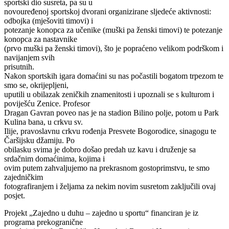
sportski dio susreta, pa su u
novouređenoj sportskoj dvorani organizirane sljedeće aktivnosti:
odbojka (mješoviti timovi) i
potezanje konopca za učenike (muški pa ženski timovi) te potezanje
konopca za nastavnike
(prvo muški pa ženski timovi), što je popraćeno velikom podrškom i
navijanjem svih
prisutnih.
Nakon sportskih igara domaćini su nas počastili bogatom trpezom te
smo se, okrijepljeni,
uputili u obilazak zeničkih znamenitosti i upoznali se s kulturom i
poviješću Zenice. Profesor
Dragan Gavran poveo nas je na stadion Bilino polje, potom u Park
Kulina bana, u crkvu sv.
Ilije, pravoslavnu crkvu rođenja Presvete Bogorodice, sinagogu te
Čaršijsku džamiju. Po
obilasku svima je dobro došao predah uz kavu i druženje sa
srdačnim domaćinima, kojima i
ovim putem zahvaljujemo na prekrasnom gostoprimstvu, te smo
zajedničkim
fotografiranjem i željama za nekim novim susretom zaključili ovaj
posjet.
Projekt „Zajedno u duhu – zajedno u sportu“ financiran je iz
programa prekogranične