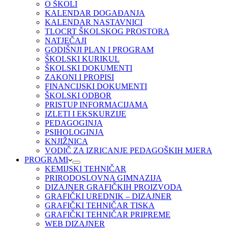
O ŠKOLI
KALENDAR DOGAĐANJA
KALENDAR NASTAVNICI
TLOCRT ŠKOLSKOG PROSTORA
NATJEČAJI
GODIŠNJI PLAN I PROGRAM
ŠKOLSKI KURIKUL
ŠKOLSKI DOKUMENTI
ZAKONI I PROPISI
FINANCIJSKI DOKUMENTI
ŠKOLSKI ODBOR
PRISTUP INFORMACIJAMA
IZLETI I EKSKURZIJE
PEDAGOGINJA
PSIHOLOGINJA
KNJIŽNICA
VODIČ ZA IZRICANJE PEDAGOŠKIH MJERA
PROGRAMI
KEMIJSKI TEHNIČAR
PRIRODOSLOVNA GIMNAZIJA
DIZAJNER GRAFIČKIH PROIZVODA
GRAFIČKI UREDNIK – DIZAJNER
GRAFIČKI TEHNIČAR TISKA
GRAFIČKI TEHNIČAR PRIPREME
WEB DIZAJNER