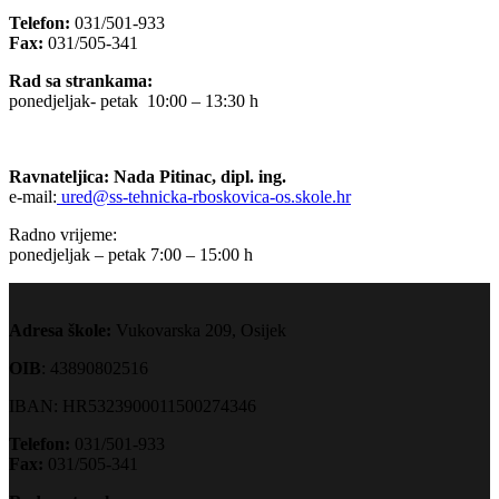
Telefon:
031/501-933
Fax:
031/505-341
Rad sa strankama:
ponedjeljak- petak 10:00 – 13:30 h
Ravnateljica: Nada Pitinac, dipl. ing.
e-mail:
ured@ss-tehnicka-rboskovica-os.skole.hr
Radno vrijeme:
ponedjeljak – petak 7:00 – 15:00 h
Adresa škole:
Vukovarska 209, Osijek
OIB
: 43890802516
IBAN: HR5323900011500274346
Telefon:
031/501-933
Fax:
031/505-341