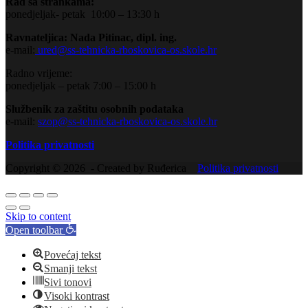
Rad sa strankama:
ponedjeljak- petak 10:00 – 13:30 h
Ravnateljica: Nada Pitinac, dipl. ing.
e-mail:
ured@ss-tehnicka-rboskovica-os.skole.hr
Radno vrijeme:
ponedjeljak – petak 7:00 – 15:00 h
Službenik za zaštitu osobnih podataka
e-mail:
szop@ss-tehnicka-rboskovica-os.skole.hr
Politika privatnosti
Copyright © 2026 - Created by Ruđerica
Politika privatnosti
Skip to content
Open toolbar
Povećaj tekst
Smanji tekst
Sivi tonovi
Visoki kontrast