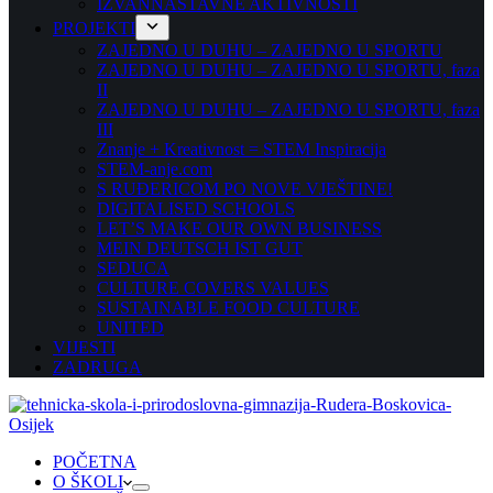
IZVANNASTAVNE AKTIVNOSTI
PROJEKTI
ZAJEDNO U DUHU – ZAJEDNO U SPORTU
ZAJEDNO U DUHU – ZAJEDNO U SPORTU, faza
II
ZAJEDNO U DUHU – ZAJEDNO U SPORTU, faza
III
Znanje + Kreativnost = STEM Inspiracija
STEM-anje.com
S RUĐERICOM PO NOVE VJEŠTINE!
DIGITALISED SCHOOLS
LET’S MAKE OUR OWN BUSINESS
MEIN DEUTSCH IST GUT
SEDUCA
CULTURE COVERS VALUES
SUSTAINABLE FOOD CULTURE
UNITED
VIJESTI
ZADRUGA
POČETNA
O ŠKOLI