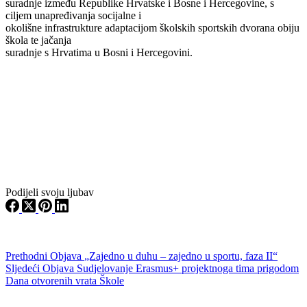
suradnje između Republike Hrvatske i Bosne i Hercegovine, s
ciljem unapređivanja socijalne i
okolišne infrastrukture adaptacijom školskih sportskih dvorana obiju
škola te jačanja
suradnje s Hrvatima u Bosni i Hercegovini.
Podijeli svoju ljubav
Prethodni
Objava
„Zajedno u duhu – zajedno u sportu, faza II“
Sljedeći
Objava
Sudjelovanje Erasmus+ projektnoga tima prigodom
Dana otvorenih vrata Škole