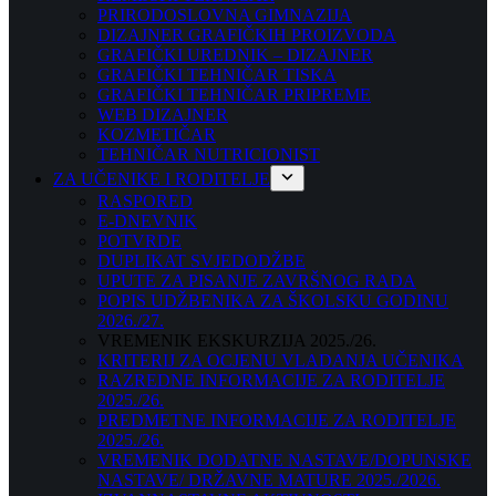
PRIRODOSLOVNA GIMNAZIJA
DIZAJNER GRAFIČKIH PROIZVODA
GRAFIČKI UREDNIK – DIZAJNER
GRAFIČKI TEHNIČAR TISKA
GRAFIČKI TEHNIČAR PRIPREME
WEB DIZAJNER
KOZMETIČAR
TEHNIČAR NUTRICIONIST
ZA UČENIKE I RODITELJE
RASPORED
E-DNEVNIK
POTVRDE
DUPLIKAT SVJEDODŽBE
UPUTE ZA PISANJE ZAVRŠNOG RADA
POPIS UDŽBENIKA ZA ŠKOLSKU GODINU
2026./27.
VREMENIK EKSKURZIJA 2025./26.
KRITERIJ ZA OCJENU VLADANJA UČENIKA
RAZREDNE INFORMACIJE ZA RODITELJE
2025./26.
PREDMETNE INFORMACIJE ZA RODITELJE
2025./26.
VREMENIK DODATNE NASTAVE/DOPUNSKE
NASTAVE/ DRŽAVNE MATURE 2025./2026.