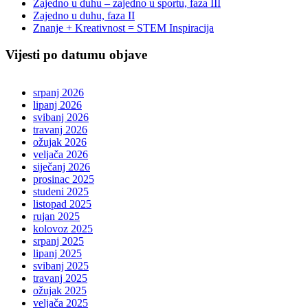
Zajedno u duhu – zajedno u sportu, faza III
Zajedno u duhu, faza II
Znanje + Kreativnost = STEM Inspiracija
Vijesti po datumu objave
srpanj 2026
lipanj 2026
svibanj 2026
travanj 2026
ožujak 2026
veljača 2026
siječanj 2026
prosinac 2025
studeni 2025
listopad 2025
rujan 2025
kolovoz 2025
srpanj 2025
lipanj 2025
svibanj 2025
travanj 2025
ožujak 2025
veljača 2025