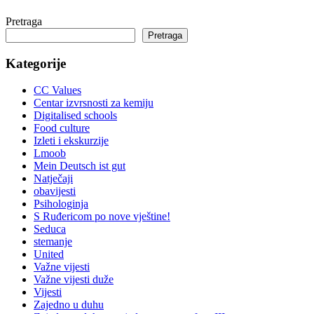
Pretraga
Pretraga
Kategorije
CC Values
Centar izvrsnosti za kemiju
Digitalised schools
Food culture
Izleti i ekskurzije
Lmoob
Mein Deutsch ist gut
Natječaji
obavijesti
Psihologinja
S Ruđericom po nove vještine!
Seduca
stemanje
United
Važne vijesti
Važne vijesti duže
Vijesti
Zajedno u duhu