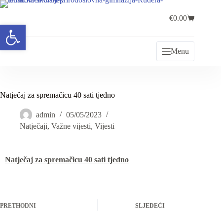
€
0.00
Open toolbar
Menu
Natječaj za spremačicu 40 sati tjedno
admin
05/05/2023
Natječaji
,
Važne vijesti
,
Vijesti
Natječaj za spremačicu 40 sati tjedno
PRETHODNI
SLJEDEĆI