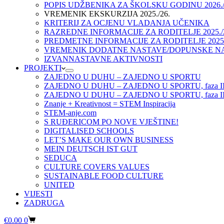
POPIS UDŽBENIKA ZA ŠKOLSKU GODINU 2026./
VREMENIK EKSKURZIJA 2025./26.
KRITERIJ ZA OCJENU VLADANJA UČENIKA
RAZREDNE INFORMACIJE ZA RODITELJE 2025./
PREDMETNE INFORMACIJE ZA RODITELJE 2025.
VREMENIK DODATNE NASTAVE/DOPUNSKE NAST
IZVANNASTAVNE AKTIVNOSTI
PROJEKTI
ZAJEDNO U DUHU – ZAJEDNO U SPORTU
ZAJEDNO U DUHU – ZAJEDNO U SPORTU, faza I
ZAJEDNO U DUHU – ZAJEDNO U SPORTU, faza II
Znanje + Kreativnost = STEM Inspiracija
STEM-anje.com
S RUĐERICOM PO NOVE VJEŠTINE!
DIGITALISED SCHOOLS
LET’S MAKE OUR OWN BUSINESS
MEIN DEUTSCH IST GUT
SEDUCA
CULTURE COVERS VALUES
SUSTAINABLE FOOD CULTURE
UNITED
VIJESTI
ZADRUGA
Košarica
€
0.00
0