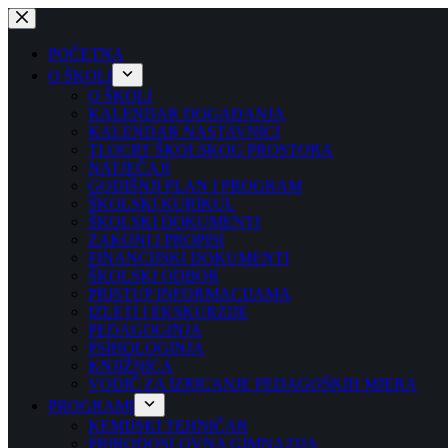
Preskoči
na
sadržaj
POČETNA
O ŠKOLI
O ŠKOLI
KALENDAR DOGAĐANJA
KALENDAR NASTAVNICI
TLOCRT ŠKOLSKOG PROSTORA
NATJEČAJI
GODIŠNJI PLAN I PROGRAM
ŠKOLSKI KURIKUL
ŠKOLSKI DOKUMENTI
ZAKONI I PROPISI
FINANCIJSKI DOKUMENTI
ŠKOLSKI ODBOR
PRISTUP INFORMACIJAMA
IZLETI I EKSKURZIJE
PEDAGOGINJA
PSIHOLOGINJA
KNJIŽNICA
VODIČ ZA IZRICANJE PEDAGOŠKIH MJERA
PROGRAMI
KEMIJSKI TEHNIČAR
PRIRODOSLOVNA GIMNAZIJA