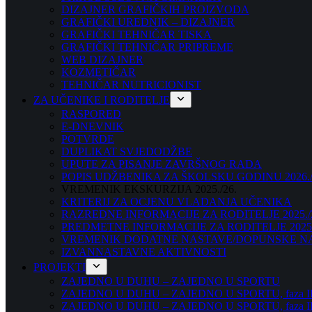
DIZAJNER GRAFIČKIH PROIZVODA
GRAFIČKI UREDNIK – DIZAJNER
GRAFIČKI TEHNIČAR TISKA
GRAFIČKI TEHNIČAR PRIPREME
WEB DIZAJNER
KOZMETIČAR
TEHNIČAR NUTRICIONIST
ZA UČENIKE I RODITELJE
RASPORED
E-DNEVNIK
POTVRDE
DUPLIKAT SVJEDODŽBE
UPUTE ZA PISANJE ZAVRŠNOG RADA
POPIS UDŽBENIKA ZA ŠKOLSKU GODINU 2026./
VREMENIK EKSKURZIJA 2025./26.
KRITERIJ ZA OCJENU VLADANJA UČENIKA
RAZREDNE INFORMACIJE ZA RODITELJE 2025./
PREDMETNE INFORMACIJE ZA RODITELJE 2025.
VREMENIK DODATNE NASTAVE/DOPUNSKE NAST
IZVANNASTAVNE AKTIVNOSTI
PROJEKTI
ZAJEDNO U DUHU – ZAJEDNO U SPORTU
ZAJEDNO U DUHU – ZAJEDNO U SPORTU, faza I
ZAJEDNO U DUHU – ZAJEDNO U SPORTU, faza II