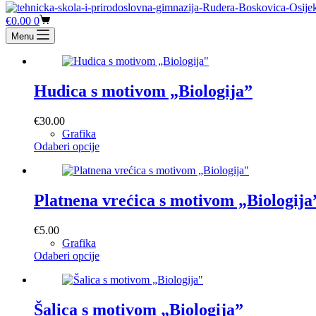
Košarica
€
0.00
0
Menu
Hudica s motivom „Biologija”
€
30.00
Grafika
Ovaj
Odaberi opcije
proizvod
ima
više
varijanti.
Platnena vrećica s motivom „Biologija
Opcije
se
€
5.00
mogu
Grafika
odabrati
Ovaj
Odaberi opcije
na
proizvod
stranici
ima
proizvoda
više
varijanti.
Šalica s motivom „Biologija”