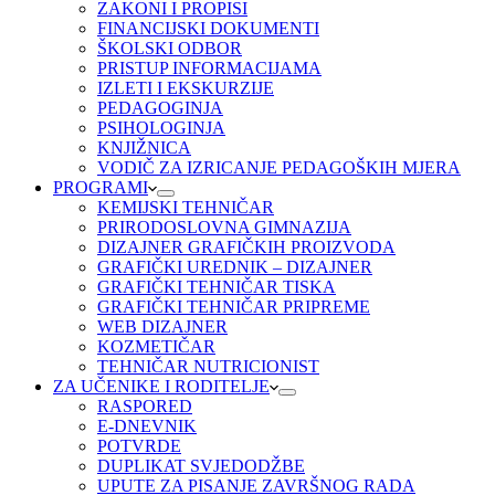
ZAKONI I PROPISI
FINANCIJSKI DOKUMENTI
ŠKOLSKI ODBOR
PRISTUP INFORMACIJAMA
IZLETI I EKSKURZIJE
PEDAGOGINJA
PSIHOLOGINJA
KNJIŽNICA
VODIČ ZA IZRICANJE PEDAGOŠKIH MJERA
PROGRAMI
KEMIJSKI TEHNIČAR
PRIRODOSLOVNA GIMNAZIJA
DIZAJNER GRAFIČKIH PROIZVODA
GRAFIČKI UREDNIK – DIZAJNER
GRAFIČKI TEHNIČAR TISKA
GRAFIČKI TEHNIČAR PRIPREME
WEB DIZAJNER
KOZMETIČAR
TEHNIČAR NUTRICIONIST
ZA UČENIKE I RODITELJE
RASPORED
E-DNEVNIK
POTVRDE
DUPLIKAT SVJEDODŽBE
UPUTE ZA PISANJE ZAVRŠNOG RADA