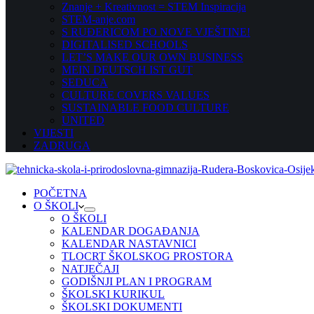
Znanje + Kreativnost = STEM Inspiracija
STEM-anje.com
S RUĐERICOM PO NOVE VJEŠTINE!
DIGITALISED SCHOOLS
LET’S MAKE OUR OWN BUSINESS
MEIN DEUTSCH IST GUT
SEDUCA
CULTURE COVERS VALUES
SUSTAINABLE FOOD CULTURE
UNITED
VIJESTI
ZADRUGA
POČETNA
O ŠKOLI
O ŠKOLI
KALENDAR DOGAĐANJA
KALENDAR NASTAVNICI
TLOCRT ŠKOLSKOG PROSTORA
NATJEČAJI
GODIŠNJI PLAN I PROGRAM
ŠKOLSKI KURIKUL
ŠKOLSKI DOKUMENTI