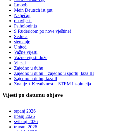
Lmoob
Mein Deutsch ist gut
Natječaji
obavijesti
Psihologinja
S Ruđericom po nove vještine!
Seduca
stemanje
United
Važne vijesti
Važne vijesti duže
Vijesti
Zajedno u duhu
Zajedno u duhu – zajedno u sportu, faza III
Zajedno u duhu, faza II
Znanje + Kreativnost = STEM Inspiracija
Vijesti po datumu objave
srpanj 2026
lipanj 2026
svibanj 2026
travanj 2026