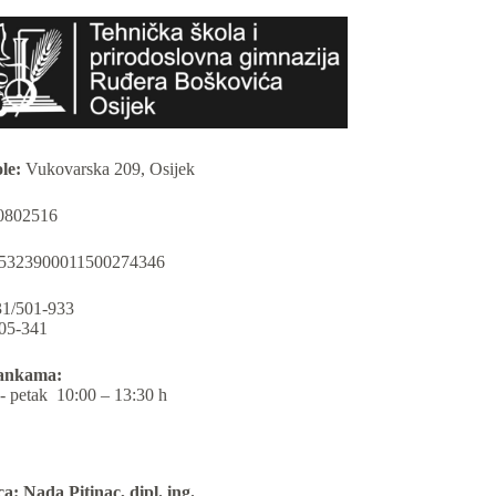
le:
Vukovarska 209, Osijek
0802516
5323900011500274346
1/501-933
05-341
rankama:
- petak 10:00 – 13:30 h
a: Nada Pitinac, dipl. ing.