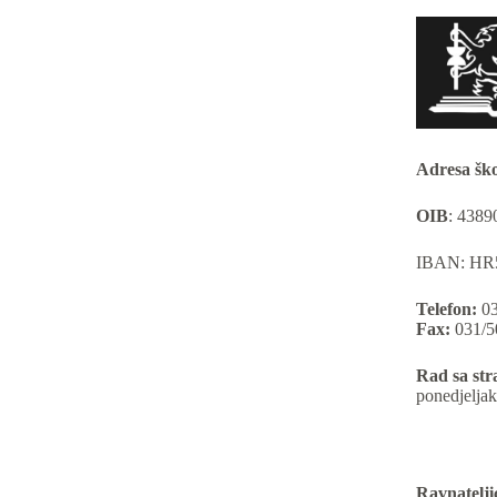
Adresa ško
OIB
:
4389
IBAN: HR
Telefon:
03
Fax:
031/5
Rad sa st
ponedjeljak
Ravnateljic