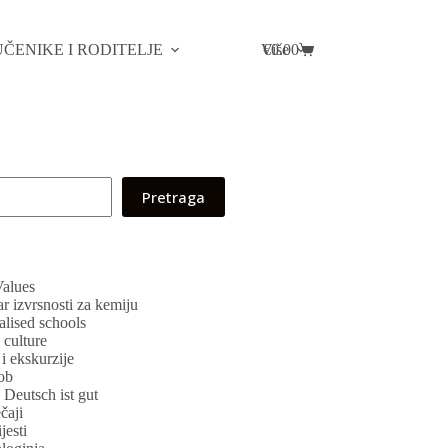
UČENIKE I RODITELJE
Više
€
0.00
Pretraga
alues
r izvrsnosti za kemiju
alised schools
culture
i i ekskurzije
ob
Deutsch ist gut
čaji
jesti