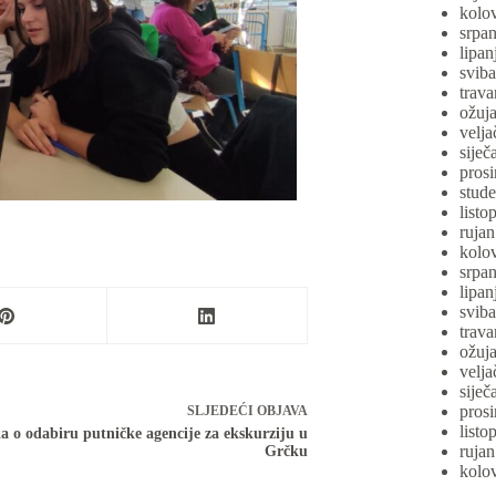
kolo
srpa
lipan
svib
trava
ožuj
velja
siječ
pros
stud
listo
ruja
kolo
srpa
lipan
svib
trava
ožuj
velja
siječ
pros
SLJEDEĆI
OBJAVA
listo
 o odabiru putničke agencije za ekskurziju u
ruja
Grčku
kolo