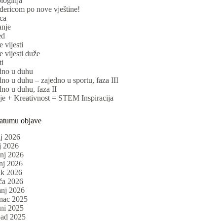
loginja
đericom po nove vještine!
ca
anje
ed
 vijesti
 vijesti duže
ti
dno u duhu
no u duhu – zajedno u sportu, faza III
no u duhu, faza II
je + Kreativnost = STEM Inspiracija
datumu objave
nj 2026
j 2026
anj 2026
nj 2026
ak 2026
ča 2026
anj 2026
inac 2025
eni 2025
pad 2025