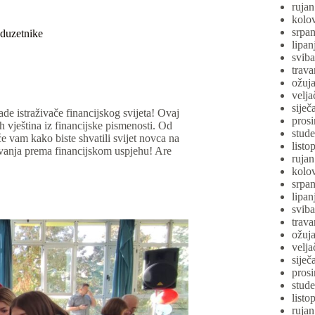
ruja
kolo
srpa
oduzetnike
lipan
svib
trava
ožuj
velja
siječ
ade istraživače financijskog svijeta! Ovaj
pros
h vještina iz financijske pismenosti. Od
stud
e vam kako biste shvatili svijet novca na
listo
ovanja prema financijskom uspjehu! Are
ruja
kolo
srpa
lipan
svib
trava
ožuj
velja
siječ
pros
stud
listo
ruja