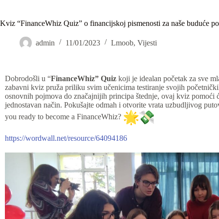
Kviz “FinanceWhiz Quiz” o financijskoj pismenosti za naše buduće p
admin
11/01/2023
Lmoob
,
Vijesti
Dobrodošli u “
FinanceWhiz” Quiz
koji je idealan početak za sve ml
zabavni kviz pruža priliku svim učenicima testiranje svojih početnički
osnovnih pojmova do značajnijih principa štednje, ovaj kviz pomoći ć
jednostavan način. Pokušajte odmah i otvorite vrata uzbudljivog put
you ready to become a FinanceWhiz?
https://wordwall.net/resource/
64094186