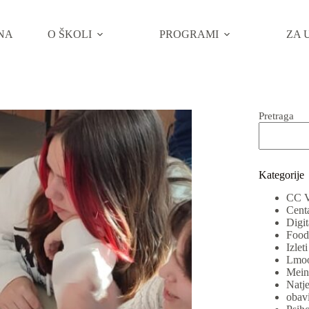
NA
O ŠKOLI
PROGRAMI
ZA 
Pretraga
Kategorije
CC V
Centa
Digit
Food 
Izlet
Lmo
Mein 
Natje
obavi