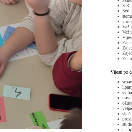
Psiho
S Ru
Sedu
stem
Unit
Važne
Važne
Vijes
Zaje
Zajed
Zajed
Znan
Vijesti po 
srpa
lipan
svib
trava
ožuj
velja
siječ
pros
stud
listo