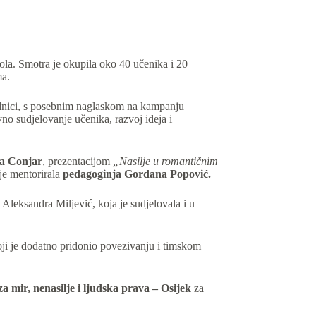
la. Smotra je okupila oko 40 učenika i 20
ma.
jednici, s posebnim naglaskom na kampanju
no sudjelovanje učenika, razvoj ideja i
na Conjar
, prezentacijom
„Nasilje u romantičnim
je mentorirala
pedagoginja Gordana Popović
.
e Aleksandra Miljević, koja je sudjelovala i u
oji je dodatno pridonio povezivanju i timskom
a mir, nenasilje i ljudska prava – Osijek
za