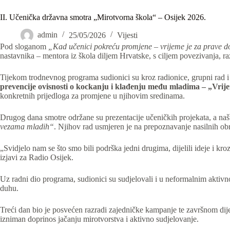
II. Učenička državna smotra „Mirotvorna škola“ – Osijek 2026.
admin
25/05/2026
Vijesti
Pod sloganom
„Kad učenici pokreću promjene – vrijeme je za prave d
nastavnika – mentora iz škola diljem Hrvatske, s ciljem povezivanja, 
Tijekom trodnevnog programa sudionici su kroz radionice, grupni rad i 
prevencije ovisnosti o kockanju i klađenju među mladima – „Vrije
konkretnih prijedloga za promjene u njihovim sredinama.
Drugog dana smotre održane su prezentacije učeničkih projekata, a našu
vezama mladih“
. Njihov rad usmjeren je na prepoznavanje nasilnih o
„Svidjelo nam se što smo bili podrška jedni drugima, dijelili ideje i kroz
izjavi za Radio Osijek.
Uz radni dio programa, sudionici su sudjelovali i u neformalnim aktiv
duhu.
Treći dan bio je posvećen razradi zajedničke kampanje te završnom dije
izniman doprinos jačanju mirotvorstva i aktivno sudjelovanje.