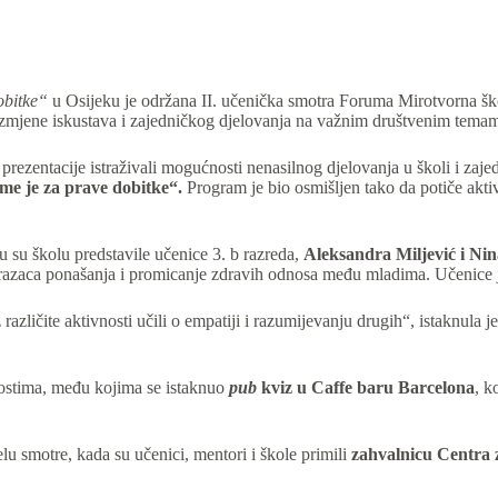
obitke“
u Osijeku je održana II. učenička smotra Foruma Mirotvorna ško
razmjene iskustava i zajedničkog djelovanja na važnim društvenim tema
prezentacije istraživali mogućnosti nenasilnog djelovanja u školi i za
me je za prave dobitke“
.
Program je bio osmišljen tako da potiče aktiv
 su školu predstavile učenice 3. b razreda,
Aleksandra Miljević i Ni
brazaca ponašanja i promicanje zdravih odnosa među mladima. Učenice 
 različite aktivnosti učili o empatiji i razumijevanju drugih“, istaknula j
nostima, među kojima se istaknuo
pub
kviz u Caffe baru Barcelona
, k
lu smotre, kada su učenici, mentori i škole primili
zahvalnicu Centra z