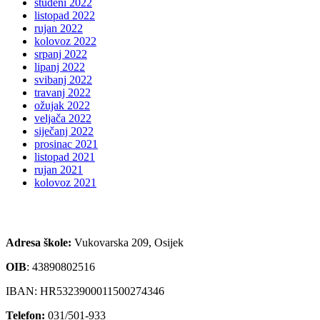
studeni 2022
listopad 2022
rujan 2022
kolovoz 2022
srpanj 2022
lipanj 2022
svibanj 2022
travanj 2022
ožujak 2022
veljača 2022
siječanj 2022
prosinac 2021
listopad 2021
rujan 2021
kolovoz 2021
Adresa škole:
Vukovarska 209, Osijek
OIB
:
43890802516
IBAN: HR5323900011500274346
Telefon:
031/501-933