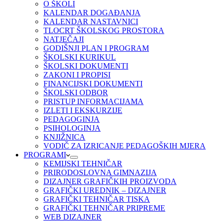
O ŠKOLI
KALENDAR DOGAĐANJA
KALENDAR NASTAVNICI
TLOCRT ŠKOLSKOG PROSTORA
NATJEČAJI
GODIŠNJI PLAN I PROGRAM
ŠKOLSKI KURIKUL
ŠKOLSKI DOKUMENTI
ZAKONI I PROPISI
FINANCIJSKI DOKUMENTI
ŠKOLSKI ODBOR
PRISTUP INFORMACIJAMA
IZLETI I EKSKURZIJE
PEDAGOGINJA
PSIHOLOGINJA
KNJIŽNICA
VODIČ ZA IZRICANJE PEDAGOŠKIH MJERA
PROGRAMI
KEMIJSKI TEHNIČAR
PRIRODOSLOVNA GIMNAZIJA
DIZAJNER GRAFIČKIH PROIZVODA
GRAFIČKI UREDNIK – DIZAJNER
GRAFIČKI TEHNIČAR TISKA
GRAFIČKI TEHNIČAR PRIPREME
WEB DIZAJNER