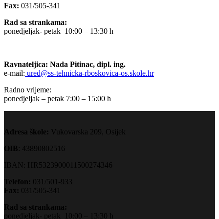
Fax:
031/505-341
Rad sa strankama:
ponedjeljak- petak 10:00 – 13:30 h
Ravnateljica: Nada Pitinac, dipl. ing.
e-mail:
ured@ss-tehnicka-rboskovica-os.skole.hr
Radno vrijeme:
ponedjeljak – petak 7:00 – 15:00 h
Adresa škole:
Vukovarska 209, Osijek
OIB
: 43890802516
IBAN: HR5323900011500274346
Telefon:
031/501-933
Fax:
031/505-341
Rad sa strankama:
ponedjeljak- petak 10:00 – 13:30 h