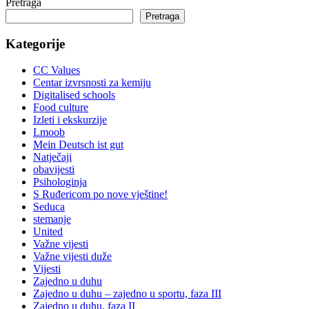
Pretraga
Pretraga
Kategorije
CC Values
Centar izvrsnosti za kemiju
Digitalised schools
Food culture
Izleti i ekskurzije
Lmoob
Mein Deutsch ist gut
Natječaji
obavijesti
Psihologinja
S Ruđericom po nove vještine!
Seduca
stemanje
United
Važne vijesti
Važne vijesti duže
Vijesti
Zajedno u duhu
Zajedno u duhu – zajedno u sportu, faza III
Zajedno u duhu, faza II