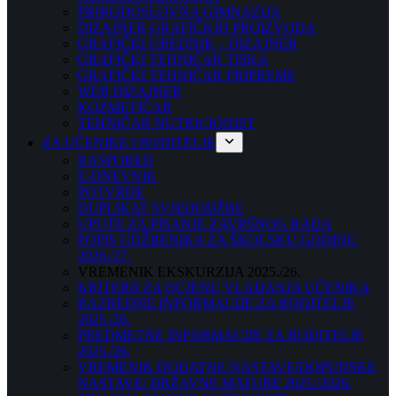
PRIRODOSLOVNA GIMNAZIJA
DIZAJNER GRAFIČKIH PROIZVODA
GRAFIČKI UREDNIK – DIZAJNER
GRAFIČKI TEHNIČAR TISKA
GRAFIČKI TEHNIČAR PRIPREME
WEB DIZAJNER
KOZMETIČAR
TEHNIČAR NUTRICIONIST
ZA UČENIKE I RODITELJE
RASPORED
E-DNEVNIK
POTVRDE
DUPLIKAT SVJEDODŽBE
UPUTE ZA PISANJE ZAVRŠNOG RADA
POPIS UDŽBENIKA ZA ŠKOLSKU GODINU
2026./27.
VREMENIK EKSKURZIJA 2025./26.
KRITERIJ ZA OCJENU VLADANJA UČENIKA
RAZREDNE INFORMACIJE ZA RODITELJE
2025./26.
PREDMETNE INFORMACIJE ZA RODITELJE
2025./26.
VREMENIK DODATNE NASTAVE/DOPUNSKE
NASTAVE/ DRŽAVNE MATURE 2025./2026.