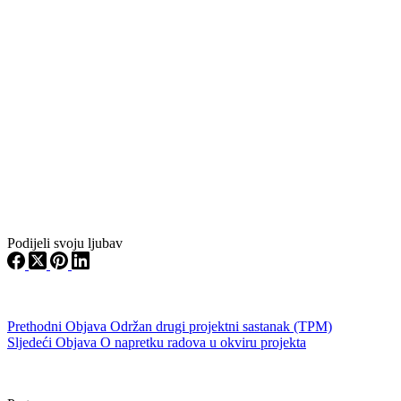
Podijeli svoju ljubav
Prethodni
Objava
Održan drugi projektni sastanak (TPM)
Sljedeći
Objava
O napretku radova u okviru projekta