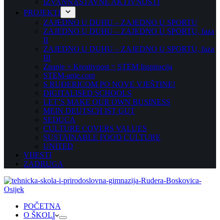
IZVANNASTAVNE AKTIVNOSTI
PROJEKTI
ZAJEDNO U DUHU – ZAJEDNO U SPORTU
ZAJEDNO U DUHU – ZAJEDNO U SPORTU, faza
II
ZAJEDNO U DUHU – ZAJEDNO U SPORTU, faza
III
Znanje + Kreativnost = STEM Inspiracija
STEM-anje.com
S RUĐERICOM PO NOVE VJEŠTINE!
DIGITALISED SCHOOLS
LET’S MAKE OUR OWN BUSINESS
MEIN DEUTSCH IST GUT
SEDUCA
CULTURE COVERS VALUES
SUSTAINABLE FOOD CULTURE
UNITED
VIJESTI
ZADRUGA
POČETNA
O ŠKOLI