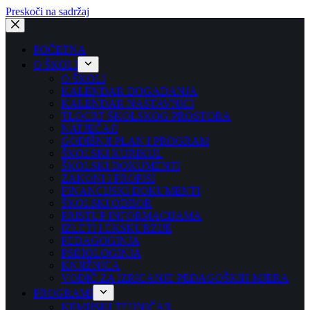
Preskoči na sadržaj
POČETNA
O ŠKOLI
O ŠKOLI
KALENDAR DOGAĐANJA
KALENDAR NASTAVNICI
TLOCRT ŠKOLSKOG PROSTORA
NATJEČAJI
GODIŠNJI PLAN I PROGRAM
ŠKOLSKI KURIKUL
ŠKOLSKI DOKUMENTI
ZAKONI I PROPISI
FINANCIJSKI DOKUMENTI
ŠKOLSKI ODBOR
PRISTUP INFORMACIJAMA
IZLETI I EKSKURZIJE
PEDAGOGINJA
PSIHOLOGINJA
KNJIŽNICA
VODIČ ZA IZRICANJE PEDAGOŠKIH MJERA
PROGRAMI
KEMIJSKI TEHNIČAR