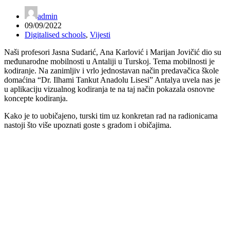
admin
09/09/2022
Digitalised schools
,
Vijesti
Naši profesori Jasna Sudarić, Ana Karlović i Marijan Jovičić dio su
međunarodne mobilnosti u Antaliji u Turskoj. Tema mobilnosti je
kodiranje. Na zanimljiv i vrlo jednostavan način predavačica škole
domaćina “Dr. Ilhami Tankut Anadolu Lisesi” Antalya uvela nas je
u aplikaciju vizualnog kodiranja te na taj način pokazala osnovne
koncepte kodiranja.
Kako je to uobičajeno, turski tim uz konkretan rad na radionicama
nastoji što više upoznati goste s gradom i običajima.