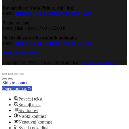
Ravnateljica: Nada Pitinac, dipl. ing.
e-mail:
ured@ss-tehnicka-rboskovica-os.skole.hr
Radno vrijeme:
ponedjeljak – petak 7:00 – 15:00 h
Službenik za zaštitu osobnih podataka
e-mail:
szop@ss-tehnicka-rboskovica-os.skole.hr
Politika privatnosti
Copyright © 2026 - Created by Ruđerica
Politika privatnosti
Skip to content
Open toolbar
Povećaj tekst
Smanji tekst
Sivi tonovi
Visoki kontrast
Negativni kontrast
Svjetla pozadina