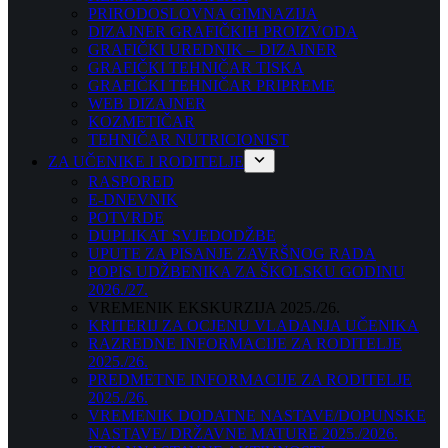
PRIRODOSLOVNA GIMNAZIJA
DIZAJNER GRAFIČKIH PROIZVODA
GRAFIČKI UREDNIK – DIZAJNER
GRAFIČKI TEHNIČAR TISKA
GRAFIČKI TEHNIČAR PRIPREME
WEB DIZAJNER
KOZMETIČAR
TEHNIČAR NUTRICIONIST
ZA UČENIKE I RODITELJE
RASPORED
E-DNEVNIK
POTVRDE
DUPLIKAT SVJEDODŽBE
UPUTE ZA PISANJE ZAVRŠNOG RADA
POPIS UDŽBENIKA ZA ŠKOLSKU GODINU
2026./27.
VREMENIK EKSKURZIJA 2025./26.
KRITERIJ ZA OCJENU VLADANJA UČENIKA
RAZREDNE INFORMACIJE ZA RODITELJE
2025./26.
PREDMETNE INFORMACIJE ZA RODITELJE
2025./26.
VREMENIK DODATNE NASTAVE/DOPUNSKE
NASTAVE/ DRŽAVNE MATURE 2025./2026.