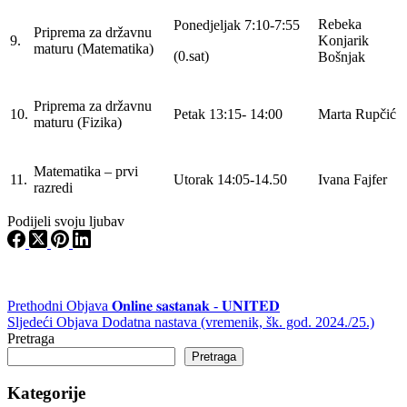
Rebeka
Ponedjeljak 7:10-7:55
Priprema za državnu
9.
Konjarik
maturu (Matematika)
(0.sat)
Bošnjak
Priprema za državnu
10.
Petak 13:15- 14:00
Marta Rupčić
maturu (Fizika)
Matematika – prvi
11.
Utorak 14:05-14.50
Ivana Fajfer
razredi
Podijeli svoju ljubav
Prethodni
Objava
𝐎𝐧𝐥𝐢𝐧𝐞 𝐬𝐚𝐬𝐭𝐚𝐧𝐚𝐤 - 𝐔𝐍𝐈𝐓𝐄𝐃
Sljedeći
Objava
Dodatna nastava (vremenik, šk. god. 2024./25.)
Pretraga
Pretraga
Kategorije