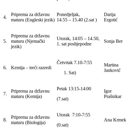
Priprema za državnu
Ponedjeljak,
Darija
4.
maturu (Engleski jezik)
14.55 – 15.40 (2.sat )
Ergotić
Priprema za državnu
Utorak, 14:05 – 14.50,
5.
maturu (Njemački
Sonja Ber
1. sat poslijepodne
jezik)
Četvrtak 7.10-7:55
Martina
6.
Kemija – treći razredi
Janković
Sat)
Petak 13:15-14:00
Priprema za državnu
Igor
7.
maturu (Kemija)
Prašnikar
(7.sat)
Utorak 7:10-7:55
Priprema za državnu
8.
Ana Krmek
maturu (Biologija)
(0.sat)