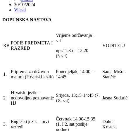
30/10/2024
Vijesti
DOPUNSKA NASTAVA
Vrijeme održavanja –
sat
POPIS PREDMETA I
RB
VODITELJ
RAZRED
npr.11:35 – 12:20
(5.sat)
Priprema za državnu
Ponedjeljak, 14.00 –
Sanja Mršo -
1.
maturu (Hrvatski jezik)
14:45
Stančić
Hrvatski jezik –
Srijeda, 13:15-14:45 (7.
2.
nedovoljno poznavanje
Jasna Sudarić
i 8. sat)
HJ
Četvrtak 14.00-15.35
Engleski jezik – prvi
Dahna
3.
(1. I 2. sat poslije
razredi
Kristek
podne)