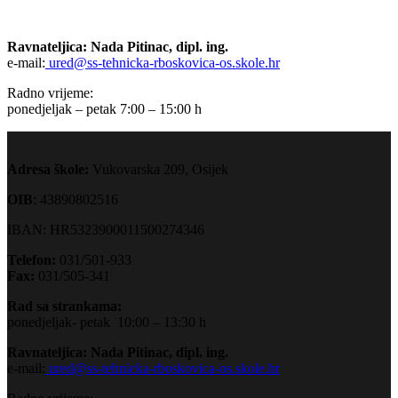
Ravnateljica: Nada Pitinac, dipl. ing.
e-mail:
ured@ss-tehnicka-rboskovica-os.skole.hr
Radno vrijeme:
ponedjeljak – petak 7:00 – 15:00 h
Adresa škole:
Vukovarska 209, Osijek
OIB
: 43890802516
IBAN: HR5323900011500274346
Telefon:
031/501-933
Fax:
031/505-341
Rad sa strankama:
ponedjeljak- petak 10:00 – 13:30 h
Ravnateljica: Nada Pitinac, dipl. ing.
e-mail:
ured@ss-tehnicka-rboskovica-os.skole.hr