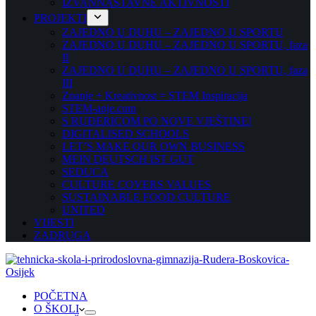
IZVANNASTAVNE AKTIVNOSTI
PROJEKTI
ZAJEDNO U DUHU – ZAJEDNO U SPORTU
ZAJEDNO U DUHU – ZAJEDNO U SPORTU, faza
II
ZAJEDNO U DUHU – ZAJEDNO U SPORTU, faza
III
Znanje + Kreativnost = STEM Inspiracija
STEM-anje.com
S RUĐERICOM PO NOVE VJEŠTINE!
DIGITALISED SCHOOLS
LET’S MAKE OUR OWN BUSINESS
MEIN DEUTSCH IST GUT
SEDUCA
CULTURE COVERS VALUES
SUSTAINABLE FOOD CULTURE
UNITED
VIJESTI
ZADRUGA
POČETNA
O ŠKOLI