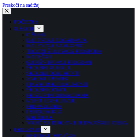
Preskoči na sadržaj
POČETNA
O ŠKOLI
O ŠKOLI
KALENDAR DOGAĐANJA
KALENDAR NASTAVNICI
TLOCRT ŠKOLSKOG PROSTORA
NATJEČAJI
GODIŠNJI PLAN I PROGRAM
ŠKOLSKI KURIKUL
ŠKOLSKI DOKUMENTI
ZAKONI I PROPISI
FINANCIJSKI DOKUMENTI
ŠKOLSKI ODBOR
PRISTUP INFORMACIJAMA
IZLETI I EKSKURZIJE
PEDAGOGINJA
PSIHOLOGINJA
KNJIŽNICA
VODIČ ZA IZRICANJE PEDAGOŠKIH MJERA
PROGRAMI
KEMIJSKI TEHNIČAR