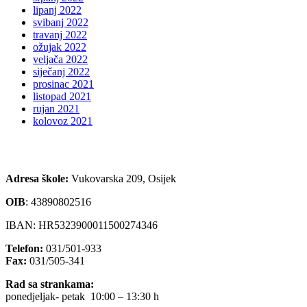
lipanj 2022
svibanj 2022
travanj 2022
ožujak 2022
veljača 2022
siječanj 2022
prosinac 2021
listopad 2021
rujan 2021
kolovoz 2021
Adresa škole:
Vukovarska 209, Osijek
OIB
:
43890802516
IBAN: HR5323900011500274346
Telefon:
031/501-933
Fax:
031/505-341
Rad sa strankama:
ponedjeljak- petak 10:00 – 13:30 h