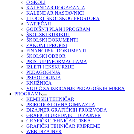
O ŠKOLI
KALENDAR DOGAĐANJA
KALENDAR NASTAVNICI
TLOCRT ŠKOLSKOG PROSTORA
NATJEČAJI
GODIŠNJI PLAN I PROGRAM
ŠKOLSKI KURIKUL
ŠKOLSKI DOKUMENTI
ZAKONI I PROPISI
FINANCIJSKI DOKUMENTI
ŠKOLSKI ODBOR
PRISTUP INFORMACIJAMA
IZLETI I EKSKURZIJE
PEDAGOGINJA
PSIHOLOGINJA
KNJIŽNICA
VODIČ ZA IZRICANJE PEDAGOŠKIH MJERA
PROGRAMI
KEMIJSKI TEHNIČAR
PRIRODOSLOVNA GIMNAZIJA
DIZAJNER GRAFIČKIH PROIZVODA
GRAFIČKI UREDNIK – DIZAJNER
GRAFIČKI TEHNIČAR TISKA
GRAFIČKI TEHNIČAR PRIPREME
WEB DIZAJNER