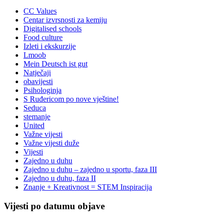
CC Values
Centar izvrsnosti za kemiju
Digitalised schools
Food culture
Izleti i ekskurzije
Lmoob
Mein Deutsch ist gut
Natječaji
obavijesti
Psihologinja
S Ruđericom po nove vještine!
Seduca
stemanje
United
Važne vijesti
Važne vijesti duže
Vijesti
Zajedno u duhu
Zajedno u duhu – zajedno u sportu, faza III
Zajedno u duhu, faza II
Znanje + Kreativnost = STEM Inspiracija
Vijesti po datumu objave