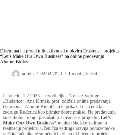
Diseminacija projektnih aktivnosti u okviru Erasmus+ projekta
“Let’s Make Our Own Business” na online predavanju
Alumni Biolos
admin
02/02/2023
Lmoob
,
Vijesti
U srijedu, 1.2.2023. je voditeljica školske zadruge
„Ru
đerica“
Ana Krmek, prof. održala online predavanje
č
lanovima Alumni BioloOs-a te prikazala U
č
eni
č
ku
zadrugu Ru
đ
erica kao primjer dobre prakse. Na predavanju
su sudionici mogli poslušati o Erasmus + projektu „
Let’s
Make Our Own Business”
te ulozi školske zadruge u
realizaciji projekta. Učenička zadruga
razvija poduzetni
čke
vještine učenika te su učenici koji su uključeni u projekt