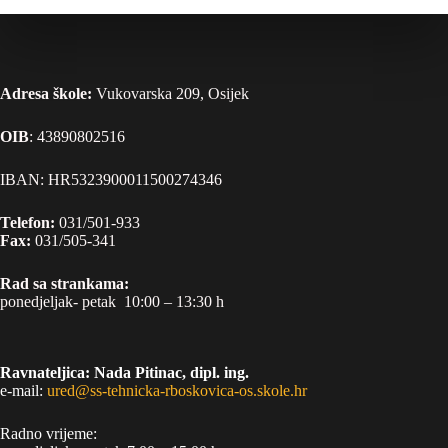
Adresa škole:
Vukovarska 209, Osijek
OIB
: 43890802516
IBAN: HR5323900011500274346
Telefon:
031/501-933
Fax:
031/505-341
Rad sa strankama:
ponedjeljak- petak 10:00 – 13:30 h
Ravnateljica: Nada Pitinac, dipl. ing.
e-mail:
ured@ss-tehnicka-rboskovica-os.skole.hr
Radno vrijeme: