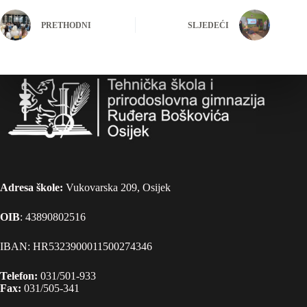
PRETHODNI
SLJEDEĆI
Adresa škole:
Vukovarska 209, Osijek
OIB
: 43890802516
IBAN: HR5323900011500274346
Telefon:
031/501-933
Fax:
031/505-341