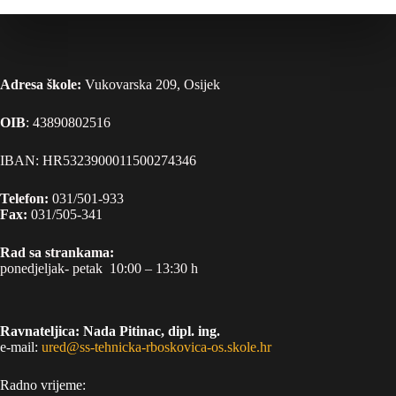
Adresa škole:
Vukovarska 209, Osijek
OIB
: 43890802516
IBAN: HR5323900011500274346
Telefon:
031/501-933
Fax:
031/505-341
Rad sa strankama:
ponedjeljak- petak 10:00 – 13:30 h
Ravnateljica: Nada Pitinac, dipl. ing.
e-mail:
ured@ss-tehnicka-rboskovica-os.skole.hr
Radno vrijeme: