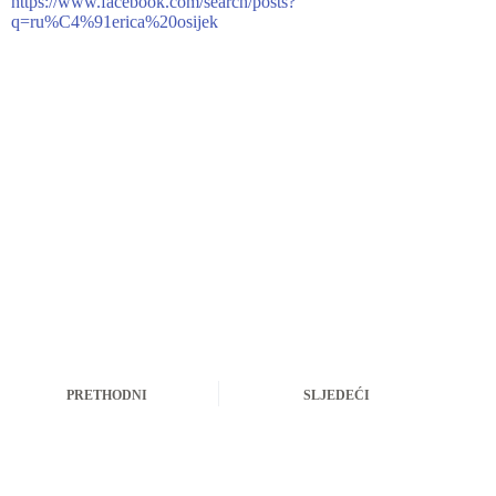
https://www.facebook.com/search/posts?
q=ru%C4%91erica%20osijek
PRETHODNI
SLJEDEĆI