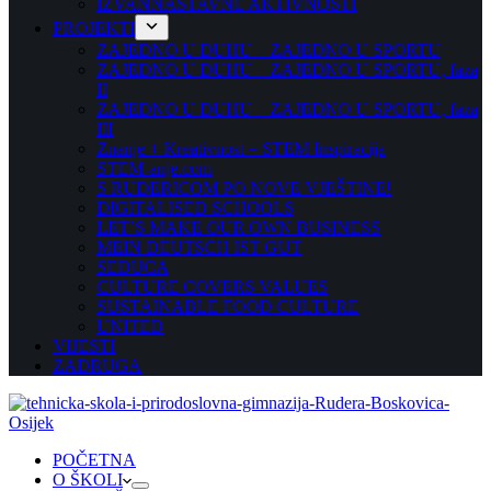
IZVANNASTAVNE AKTIVNOSTI
PROJEKTI
ZAJEDNO U DUHU – ZAJEDNO U SPORTU
ZAJEDNO U DUHU – ZAJEDNO U SPORTU, faza
II
ZAJEDNO U DUHU – ZAJEDNO U SPORTU, faza
III
Znanje + Kreativnost = STEM Inspiracija
STEM-anje.com
S RUĐERICOM PO NOVE VJEŠTINE!
DIGITALISED SCHOOLS
LET’S MAKE OUR OWN BUSINESS
MEIN DEUTSCH IST GUT
SEDUCA
CULTURE COVERS VALUES
SUSTAINABLE FOOD CULTURE
UNITED
VIJESTI
ZADRUGA
POČETNA
O ŠKOLI