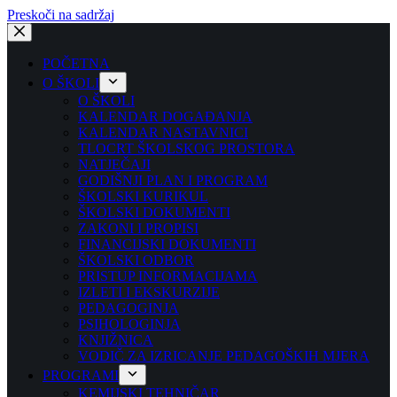
Preskoči na sadržaj
POČETNA
O ŠKOLI
O ŠKOLI
KALENDAR DOGAĐANJA
KALENDAR NASTAVNICI
TLOCRT ŠKOLSKOG PROSTORA
NATJEČAJI
GODIŠNJI PLAN I PROGRAM
ŠKOLSKI KURIKUL
ŠKOLSKI DOKUMENTI
ZAKONI I PROPISI
FINANCIJSKI DOKUMENTI
ŠKOLSKI ODBOR
PRISTUP INFORMACIJAMA
IZLETI I EKSKURZIJE
PEDAGOGINJA
PSIHOLOGINJA
KNJIŽNICA
VODIČ ZA IZRICANJE PEDAGOŠKIH MJERA
PROGRAMI
KEMIJSKI TEHNIČAR