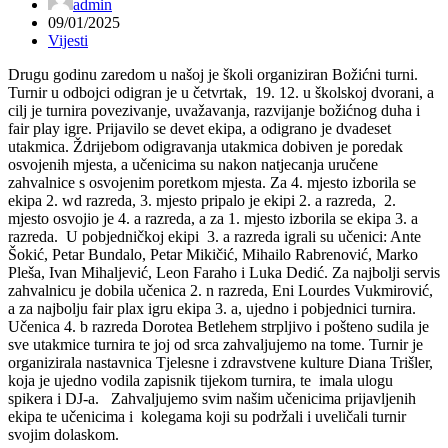
admin
09/01/2025
Vijesti
Drugu godinu zaredom u našoj je školi organiziran Božićni turni.
Turnir u odbojci odigran je u četvrtak, 19. 12. u školskoj dvorani, a
cilj je turnira povezivanje, uvažavanja, razvijanje božićnog duha i
fair play igre. Prijavilo se devet ekipa, a odigrano je dvadeset
utakmica. Ždrijebom odigravanja utakmica dobiven je poredak
osvojenih mjesta, a učenicima su nakon natjecanja uručene
zahvalnice s osvojenim poretkom mjesta. Za 4. mjesto izborila se
ekipa 2. wd razreda, 3. mjesto pripalo je ekipi 2. a razreda, 2.
mjesto osvojio je 4. a razreda, a za 1. mjesto izborila se ekipa 3. a
razreda. U pobjedničkoj ekipi 3. a razreda igrali su učenici: Ante
Šokić, Petar Bundalo, Petar Mikičić, Mihailo Rabrenović, Marko
Pleša, Ivan Mihaljević, Leon Faraho i Luka Dedić. Za najbolji servis
zahvalnicu je dobila učenica 2. n razreda, Eni Lourdes Vukmirović,
a za najbolju fair plax igru ekipa 3. a, ujedno i pobjednici turnira.
Učenica 4. b razreda Dorotea Betlehem strpljivo i pošteno sudila je
sve utakmice turnira te joj od srca zahvaljujemo na tome. Turnir je
organizirala nastavnica Tjelesne i zdravstvene kulture Diana Trišler,
koja je ujedno vodila zapisnik tijekom turnira, te imala ulogu
spikera i DJ-a. Zahvaljujemo svim našim učenicima prijavljenih
ekipa te učenicima i kolegama koji su podržali i uveličali turnir
svojim dolaskom.