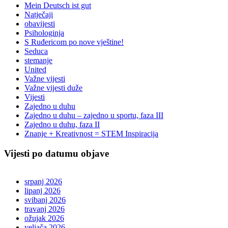
Mein Deutsch ist gut
Natječaji
obavijesti
Psihologinja
S Ruđericom po nove vještine!
Seduca
stemanje
United
Važne vijesti
Važne vijesti duže
Vijesti
Zajedno u duhu
Zajedno u duhu – zajedno u sportu, faza III
Zajedno u duhu, faza II
Znanje + Kreativnost = STEM Inspiracija
Vijesti po datumu objave
srpanj 2026
lipanj 2026
svibanj 2026
travanj 2026
ožujak 2026
veljača 2026