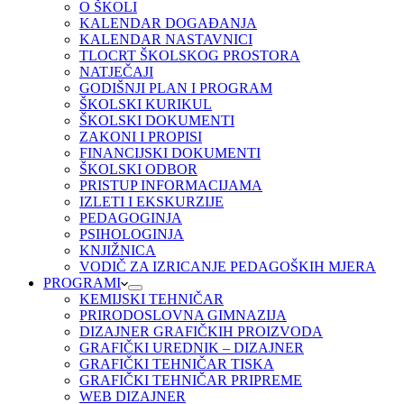
O ŠKOLI
KALENDAR DOGAĐANJA
KALENDAR NASTAVNICI
TLOCRT ŠKOLSKOG PROSTORA
NATJEČAJI
GODIŠNJI PLAN I PROGRAM
ŠKOLSKI KURIKUL
ŠKOLSKI DOKUMENTI
ZAKONI I PROPISI
FINANCIJSKI DOKUMENTI
ŠKOLSKI ODBOR
PRISTUP INFORMACIJAMA
IZLETI I EKSKURZIJE
PEDAGOGINJA
PSIHOLOGINJA
KNJIŽNICA
VODIČ ZA IZRICANJE PEDAGOŠKIH MJERA
PROGRAMI
KEMIJSKI TEHNIČAR
PRIRODOSLOVNA GIMNAZIJA
DIZAJNER GRAFIČKIH PROIZVODA
GRAFIČKI UREDNIK – DIZAJNER
GRAFIČKI TEHNIČAR TISKA
GRAFIČKI TEHNIČAR PRIPREME
WEB DIZAJNER