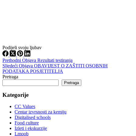
Podijeli svoju ljubav
Prethodni
Objava
Rezultati testiranja
Sljedeći
Objava
OBAVIJEST O ZAŠTITI OSOBNIH
PODATAKA POSJETITELJA
Pretraga
Pretraga
Kategorije
CC Values
Centar izvrsnosti za kemiju
Digitalised schools
Food culture
Izleti i ekskurzije
Lmoob