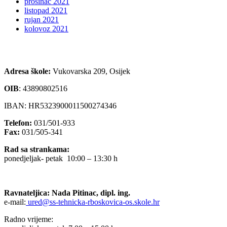
prosinac 2021
listopad 2021
rujan 2021
kolovoz 2021
Adresa škole:
Vukovarska 209, Osijek
OIB
:
43890802516
IBAN: HR5323900011500274346
Telefon:
031/501-933
Fax:
031/505-341
Rad sa strankama:
ponedjeljak- petak 10:00 – 13:30 h
Ravnateljica: Nada Pitinac, dipl. ing.
e-mail:
ured@ss-tehnicka-rboskovica-os.skole.hr
Radno vrijeme: