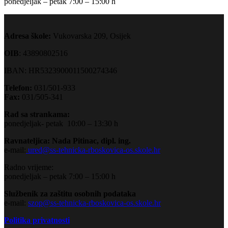
ponedjeljak – petak 7:00 – 15:00 h
Adresa škole:
Vukovarska 209, Osijek
OIB
: 43890802516
IBAN: HR5323900011500274346
Telefon:
031/501-933
Fax:
031/505-341
Rad sa strankama:
ponedjeljak- petak 10:00 – 13:30 h
Ravnateljica: Nada Pitinac, dipl. ing.
e-mail:
ured@ss-tehnicka-rboskovica-os.skole.hr
Radno vrijeme:
ponedjeljak – petak 7:00 – 15:00 h
Službenik za zaštitu osobnih podataka
e-mail:
szop@ss-tehnicka-rboskovica-os.skole.hr
Politika privatnosti