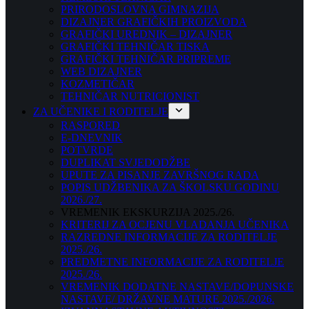
PRIRODOSLOVNA GIMNAZIJA
DIZAJNER GRAFIČKIH PROIZVODA
GRAFIČKI UREDNIK – DIZAJNER
GRAFIČKI TEHNIČAR TISKA
GRAFIČKI TEHNIČAR PRIPREME
WEB DIZAJNER
KOZMETIČAR
TEHNIČAR NUTRICIONIST
ZA UČENIKE I RODITELJE
RASPORED
E-DNEVNIK
POTVRDE
DUPLIKAT SVJEDODŽBE
UPUTE ZA PISANJE ZAVRŠNOG RADA
POPIS UDŽBENIKA ZA ŠKOLSKU GODINU
2026./27.
VREMENIK EKSKURZIJA 2025./26.
KRITERIJ ZA OCJENU VLADANJA UČENIKA
RAZREDNE INFORMACIJE ZA RODITELJE
2025./26.
PREDMETNE INFORMACIJE ZA RODITELJE
2025./26.
VREMENIK DODATNE NASTAVE/DOPUNSKE
NASTAVE/ DRŽAVNE MATURE 2025./2026.