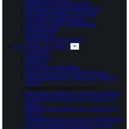
PRIRODOSLOVNA GIMNAZIJA
DIZAJNER GRAFIČKIH PROIZVODA
GRAFIČKI UREDNIK – DIZAJNER
GRAFIČKI TEHNIČAR TISKA
GRAFIČKI TEHNIČAR PRIPREME
WEB DIZAJNER
KOZMETIČAR
TEHNIČAR NUTRICIONIST
ZA UČENIKE I RODITELJE
RASPORED
E-DNEVNIK
POTVRDE
DUPLIKAT SVJEDODŽBE
UPUTE ZA PISANJE ZAVRŠNOG RADA
POPIS UDŽBENIKA ZA ŠKOLSKU GODINU
2026./27.
VREMENIK EKSKURZIJA 2025./26.
KRITERIJ ZA OCJENU VLADANJA UČENIKA
RAZREDNE INFORMACIJE ZA RODITELJE
2025./26.
PREDMETNE INFORMACIJE ZA RODITELJE
2025./26.
VREMENIK DODATNE NASTAVE/DOPUNSKE
NASTAVE/ DRŽAVNE MATURE 2025./2026.