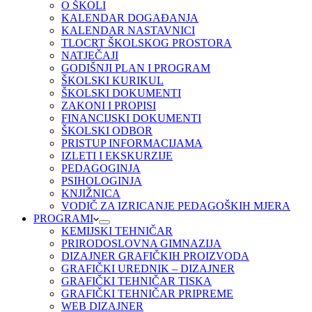
O ŠKOLI
KALENDAR DOGAĐANJA
KALENDAR NASTAVNICI
TLOCRT ŠKOLSKOG PROSTORA
NATJEČAJI
GODIŠNJI PLAN I PROGRAM
ŠKOLSKI KURIKUL
ŠKOLSKI DOKUMENTI
ZAKONI I PROPISI
FINANCIJSKI DOKUMENTI
ŠKOLSKI ODBOR
PRISTUP INFORMACIJAMA
IZLETI I EKSKURZIJE
PEDAGOGINJA
PSIHOLOGINJA
KNJIŽNICA
VODIČ ZA IZRICANJE PEDAGOŠKIH MJERA
PROGRAMI
KEMIJSKI TEHNIČAR
PRIRODOSLOVNA GIMNAZIJA
DIZAJNER GRAFIČKIH PROIZVODA
GRAFIČKI UREDNIK – DIZAJNER
GRAFIČKI TEHNIČAR TISKA
GRAFIČKI TEHNIČAR PRIPREME
WEB DIZAJNER