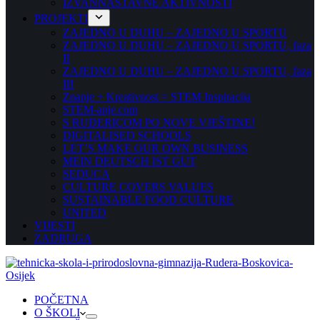
IZVANNASTAVNE AKTIVNOSTI
PROJEKTI
ZAJEDNO U DUHU – ZAJEDNO U SPORTU
ZAJEDNO U DUHU – ZAJEDNO U SPORTU, faza
II
ZAJEDNO U DUHU – ZAJEDNO U SPORTU, faza
III
Znanje + Kreativnost = STEM Inspiracija
STEM-anje.com
S RUĐERICOM PO NOVE VJEŠTINE!
DIGITALISED SCHOOLS
LET’S MAKE OUR OWN BUSINESS
MEIN DEUTSCH IST GUT
SEDUCA
CULTURE COVERS VALUES
SUSTAINABLE FOOD CULTURE
UNITED
VIJESTI
ZADRUGA
POČETNA
O ŠKOLI