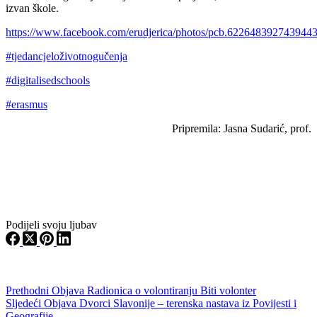
izvan škole.
https://www.facebook.com/erudjerica/photos/pcb.622648392743944
#tjedancjeloživotnogučenja
#digitalisedschools
#erasmus
Pripremila: Jasna Sudarić, prof.
Podijeli svoju ljubav
Prethodni
Objava
Radionica o volontiranju Biti volonter
Sljedeći
Objava
Dvorci Slavonije – terenska nastava iz Povijesti i
Geografije