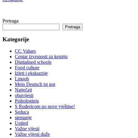
Pretraga
Pretraga
Kategorije
CC Values
Centar izvrsnosti za kemiju
Digitalised schools
Food culture
Izleti i ekskurzije
Lmoob
Mein Deutsch ist gut
Natječaji
obavijesti
Psihologinja
S Ruđericom po nove vještine!
Seduca
stemanje
United
Važne vijesti
Važne vijesti duže