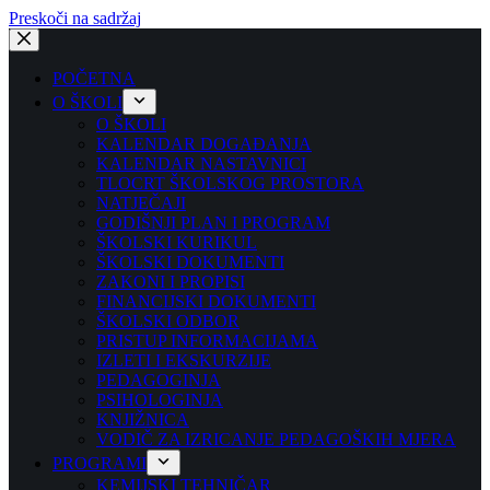
Preskoči na sadržaj
POČETNA
O ŠKOLI
O ŠKOLI
KALENDAR DOGAĐANJA
KALENDAR NASTAVNICI
TLOCRT ŠKOLSKOG PROSTORA
NATJEČAJI
GODIŠNJI PLAN I PROGRAM
ŠKOLSKI KURIKUL
ŠKOLSKI DOKUMENTI
ZAKONI I PROPISI
FINANCIJSKI DOKUMENTI
ŠKOLSKI ODBOR
PRISTUP INFORMACIJAMA
IZLETI I EKSKURZIJE
PEDAGOGINJA
PSIHOLOGINJA
KNJIŽNICA
VODIČ ZA IZRICANJE PEDAGOŠKIH MJERA
PROGRAMI
KEMIJSKI TEHNIČAR