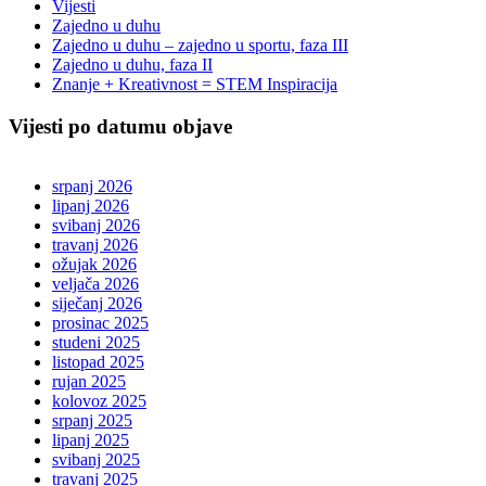
Vijesti
Zajedno u duhu
Zajedno u duhu – zajedno u sportu, faza III
Zajedno u duhu, faza II
Znanje + Kreativnost = STEM Inspiracija
Vijesti po datumu objave
srpanj 2026
lipanj 2026
svibanj 2026
travanj 2026
ožujak 2026
veljača 2026
siječanj 2026
prosinac 2025
studeni 2025
listopad 2025
rujan 2025
kolovoz 2025
srpanj 2025
lipanj 2025
svibanj 2025
travanj 2025