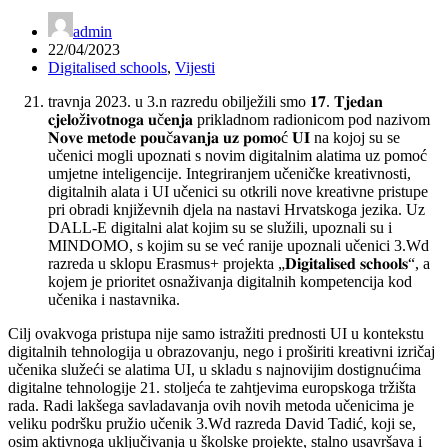
admin
22/04/2023
Digitalised schools
,
Vijesti
travnja 2023. u 3.n razredu obilježili smo 𝟏𝟕. 𝐓𝐣𝐞𝐝𝐚𝐧
𝐜𝐣𝐞𝐥𝐨ž𝐢𝐯𝐨𝐭𝐧𝐨𝐠𝐚 𝐮č𝐞𝐧𝐣𝐚 prikladnom radionicom pod nazivom
𝐍𝐨𝐯𝐞 𝐦𝐞𝐭𝐨𝐝𝐞 𝐩𝐨𝐮č𝐚𝐯𝐚𝐧𝐣𝐚 𝐮𝐳 𝐩𝐨𝐦𝐨ć 𝐔𝐈 na kojoj su se
učenici mogli upoznati s novim digitalnim alatima uz pomoć
umjetne inteligencije. Integriranjem učeničke kreativnosti,
digitalnih alata i UI učenici su otkrili nove kreativne pristupe
pri obradi književnih djela na nastavi Hrvatskoga jezika. Uz
DALL-E digitalni alat kojim su se služili, upoznali su i
MINDOMO, s kojim su se već ranije upoznali učenici 3.Wd
razreda u sklopu Erasmus+ projekta
„
𝐃𝐢𝐠𝐢𝐭𝐚𝐥𝐢𝐬𝐞𝐝
𝐬𝐜𝐡𝐨𝐨𝐥𝐬
“
, a
kojem je prioritet osnaživanja digitalnih kompetencija kod
učenika i nastavnika.
Cilj ovakvoga pristupa nije samo istražiti prednosti UI u kontekstu
digitalnih tehnologija u obrazovanju, nego i proširiti kreativni izričaj
učenika služeći se alatima UI, u skladu s najnovijim dostignućima
digitalne tehnologije 21. stoljeća te zahtjevima europskoga tržišta
rada. Radi lakšega savladavanja ovih novih metoda učenicima je
veliku podršku pružio učenik 3.Wd razreda David Tadić, koji se,
osim aktivnoga uključivanja u školske projekte, stalno usavršava i