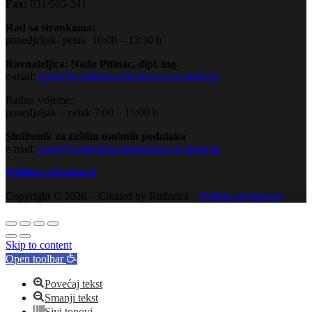
Fax:
031/505-341
Rad sa strankama:
ponedjeljak- petak 10:00 – 13:30 h
Ravnateljica: Nada Pitinac, dipl. ing.
e-mail:
ured@ss-tehnicka-rboskovica-os.skole.hr
Radno vrijeme:
ponedjeljak – petak 7:00 – 15:00 h
Službenik za zaštitu osobnih podataka
e-mail:
szop@ss-tehnicka-rboskovica-os.skole.hr
Politika privatnosti
Copyright © 2026 - Created by Ruđerica
Politika privatnosti
Skip to content
Open toolbar
Povećaj tekst
Smanji tekst
Sivi tonovi