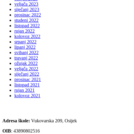
veljača 2023
siječanj 2023
prosinac 2022
studeni 2022
listopad 2022
rujan 2022
kolovoz 2022
srpanj 2022
lipanj 2022
svibanj 2022
travanj 2022
ožujak 2022
veljača 2022
siječanj 2022
prosinac 2021
listopad 2021
rujan 2021
kolovoz 2021
Adresa škole:
Vukovarska 209, Osijek
OIB
:
43890802516