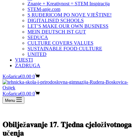
Znanje + Kreativnost = STEM Inspiracija
STEM-anje.com
S RUĐERICOM PO NOVE VJEŠTINE!
DIGITALISED SCHOOLS
LET’S MAKE OUR OWN BUSINESS
MEIN DEUTSCH IST GUT
SEDUCA
CULTURE COVERS VALUES
SUSTAINABLE FOOD CULTURE
UNITED
VIJESTI
ZADRUGA
Košarica
€
0.00
0
Košarica
€
0.00
0
Menu
𝐎𝐛𝐢𝐥𝐣𝐞ž𝐚𝐯𝐚𝐧𝐣𝐞 𝟏𝟕. 𝐓𝐣𝐞𝐝𝐧𝐚 𝐜𝐣𝐞𝐥𝐨ž𝐢𝐯𝐨𝐭𝐧𝐨𝐠𝐚
𝐮č𝐞𝐧𝐣𝐚