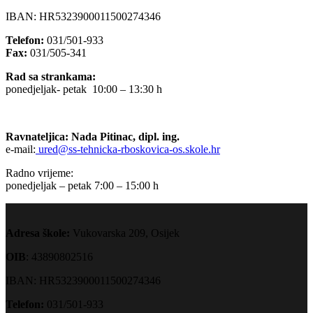
IBAN: HR5323900011500274346
Telefon:
031/501-933
Fax:
031/505-341
Rad sa strankama:
ponedjeljak- petak 10:00 – 13:30 h
Ravnateljica: Nada Pitinac, dipl. ing.
e-mail:
ured@ss-tehnicka-rboskovica-os.skole.hr
Radno vrijeme:
ponedjeljak – petak 7:00 – 15:00 h
Adresa škole:
Vukovarska 209, Osijek
OIB
: 43890802516
IBAN: HR5323900011500274346
Telefon:
031/501-933